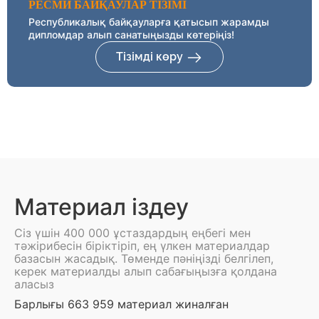
РЕСМИ БАЙҚАУЛАР ТІЗІМІ
Республикалық байқауларға қатысып жарамды
дипломдар алып санатыңызды көтеріңіз!
Тізімді көру
Материал іздеу
Сіз үшін 400 000 ұстаздардың еңбегі мен
тәжірибесін біріктіріп, ең үлкен материалдар
базасын жасадық. Төменде пәніңізді белгілеп,
керек материалды алып сабағыңызға қолдана
аласыз
Барлығы 663 959 материал жиналған