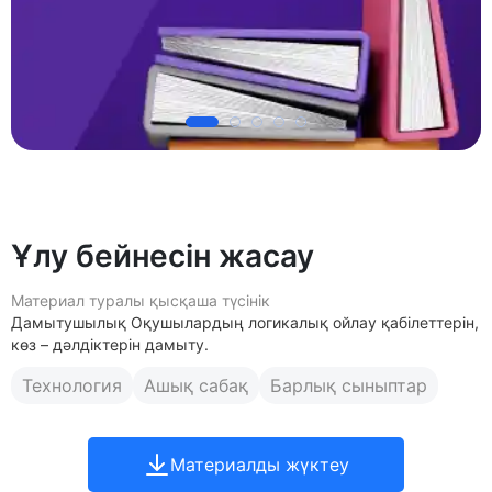
Ұлу бейнесін жасау
Материал туралы қысқаша түсінік
Дамытушылық Оқушылардың логикалық ойлау қабілеттерін,
көз – дәлдіктерін дамыту.
Технология
Ашық сабақ
Барлық сыныптар
Материалды жүктеу