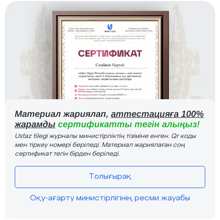
Материал жариялап,
аттестацияға 100%
жарамды
сертификатты тегін алыңыз!
Ustaz tilegi журналы министірліктің тізіміне енген. Qr коды
мен тіркеу номері беріледі. Материал жариялаған соң
сертификат тегін бірден беріледі.
Толығырақ
Оқу-ағарту министірлігінің ресми жауабы