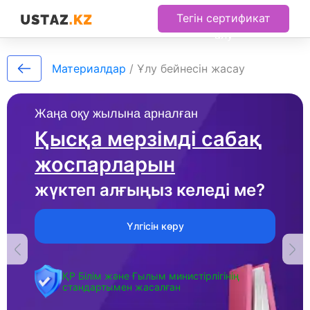
Тегін сертификат
алу
Материалдар
/
Ұлу бейнесін жасау
Жаңа оқу жылына арналған
Қысқа мерзімді сабақ
жоспарларын
жүктеп алғыңыз келеді ме?
Үлгісін көру
ҚР Білім және Ғылым министірлігінің
стандартымен жасалған