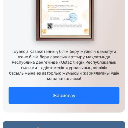
Тәуелсіз Қазақстанның білім беру жүйесін дамытуға
және білім беру сапасын арттыру мақсатында
Республика деңгейінде «Ustaz tilegi» Республикалық
ғылыми – әдістемелік журналының желілік
басылымына өз авторлық жұмысын жариялағаны үшін
марапатталасыз!
Жариялау