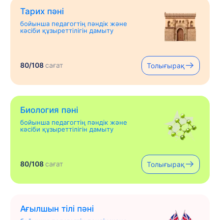
Тарих пәні
бойынша педагогтің пәндік және
кәсіби құзыреттілігін дамыту
80/108
сағат
Толығырақ
Биология пәні
бойынша педагогтің пәндік және
кәсіби құзыреттілігін дамыту
80/108
сағат
Толығырақ
Ағылшын тілі пәні