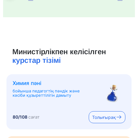
Министірлікпен келісілген
курстар тізімі
Химия пәні
бойынша педагогтің пәндік және
кәсіби құзыреттілігін дамыту
80/108
сағат
Толығырақ