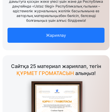
дамытуға қосқан жеке үлесі үшін және де Республика
деңгейінде «Ustaz tilegi» Республикалық ғылыми –
әдістемелік журналының желілік басылымына өз
авторлық материалыңызбен бөлісіп, белсенді
болғаныңыз үшін алғыс білдіреміз!
Жариялау
Сайтқа 25 материал жариялап, тегін
ҚҰРМЕТ ГРОМАТАСЫН
алыңыз!