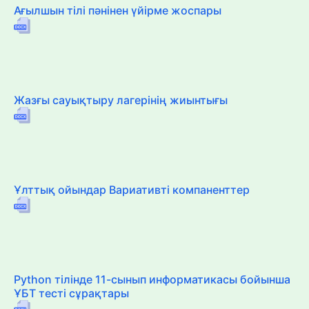
Ағылшын тілі пәнінен үйірме жоспары
Жазғы сауықтыру лагерінің жиынтығы
Ұлттық ойындар Вариативті компаненттер
Python тілінде 11-сынып информатикасы бойынша
ҰБТ тесті сұрақтары