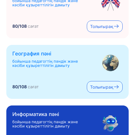
бойынша педагогтің пәндік және
кәсіби құзыреттілігін дамыту
80/108
сағат
Толығырақ
География пәні
бойынша педагогтің пәндік және
кәсіби құзыреттілігін дамыту
80/108
сағат
Толығырақ
Информатика пәні
бойынша педагогтің пәндік және
кәсіби құзыреттілігін дамыту