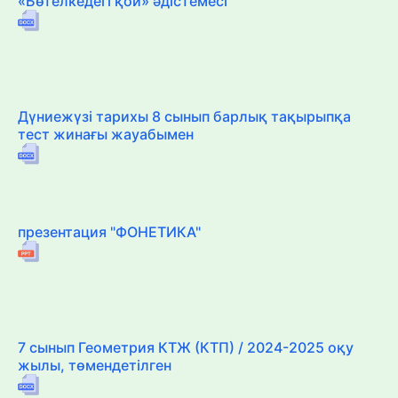
«Бөтелкедегі қой» әдістемесі
Дүниежүзі тарихы 8 сынып барлық тақырыпқа
тест жинағы жауабымен
презентация "ФОНЕТИКА"
7 сынып Геометрия КТЖ (КТП) / 2024-2025 оқу
жылы, төмендетілген