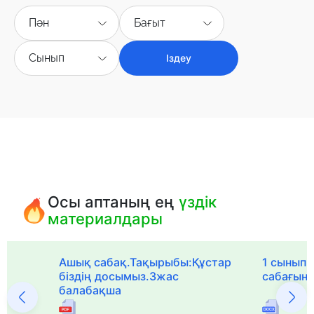
Пән
Бағыт
Сынып
Іздеу
Осы аптаның ең
үздік
материалдары
Ашық сабақ.Тақырыбы:Құстар
1 сыныпқа
біздің досымыз.3жас
сабағын
балабақша