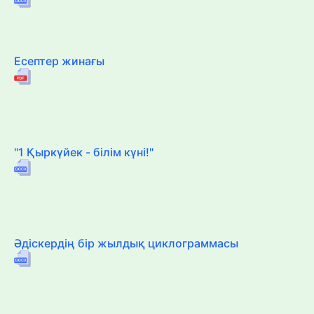
Есептер жинағы
"1 Қыркүйек - білім күні!"
Әдіскердің бір жылдық циклограммасы