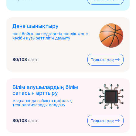
Дене шынықтыру
пәні бойынша педагогтің пәндік және
кәсіби құзыреттілігін дамыту
80/108
сағат
Толығырақ
Білім алушылардың білім
сапасын арттыру
мақсатында сабақта цифрлық
технологияларды қолдану
80/108
сағат
Толығырақ