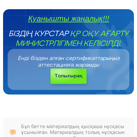
Қуанышты жаңалық!!!
БІЗДІҢ КУРСТАР
ҚР ОҚУ АҒАРТУ
МИНИСТРЛІГІМЕН КЕЛІСІЛДІ.
Енді бізден алған сертификаттарыңыз
аттестацияға жарамды
Толығырақ
Бұл бетте материалдың қысқаша нұсқасы
ұсынылған. Материалдың толық нұсқасын