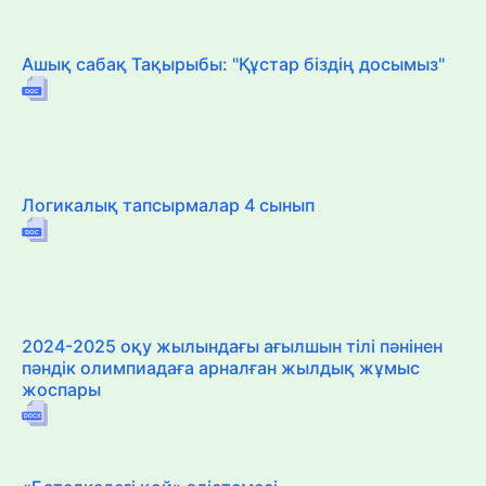
Ашық сабақ Тақырыбы: "Құстар біздің досымыз"
Логикалық тапсырмалар 4 сынып
2024-2025 оқу жылындағы ағылшын тілі пәнінен
пәндік олимпиадаға арналған жылдық жұмыс
жоспары