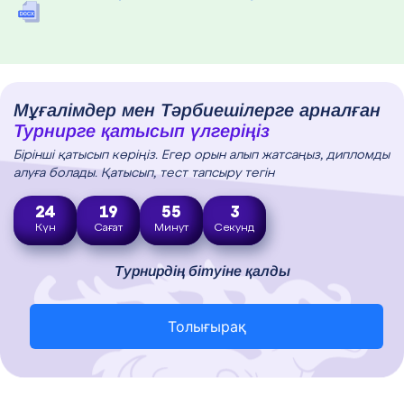
Мұғалімдер мен Тәрбиешілерге арналған
Турнирге қатысып үлгеріңіз
Бірінші қатысып көріңіз. Егер орын алып жатсаңыз, дипломды
алуға болады. Қатысып, тест тапсыру тегін
24
19
55
2
Күн
Сағат
Минут
Секунд
Турнирдің бітуіне қалды
Толығырақ