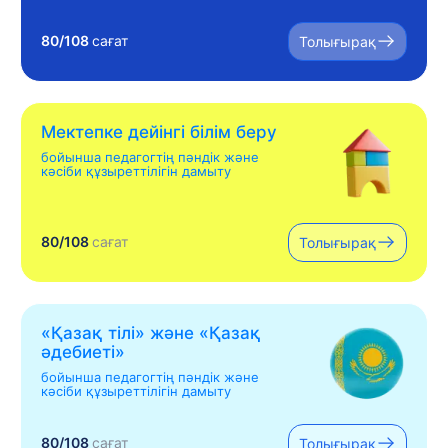
80/108
сағат
Толығырақ
Мектепке дейінгі білім беру
бойынша педагогтің пәндік және
кәсіби құзыреттілігін дамыту
80/108
сағат
Толығырақ
«Қазақ тілі» жəне «Қазақ
əдебиеті»
бойынша педагогтің пәндік және
кәсіби құзыреттілігін дамыту
80/108
сағат
Толығырақ