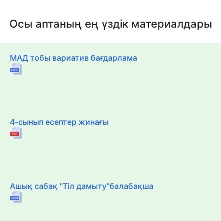
Осы аптаның ең үздік материалдары
МАД тобы вариатив бағдарлама
4-сынып есептер жинағы
Ашық сабақ "Тіл дамыту"балабақша