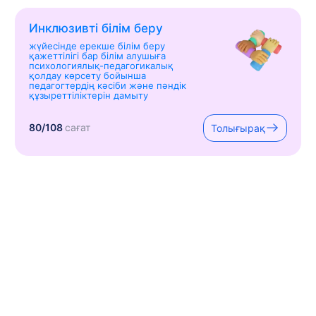
Инклюзивті білім беру
жүйесінде ерекше білім беру
қажеттілігі бар білім алушыға
психологиялық-педагогикалық
қолдау көрсету бойынша
педагогтердің кәсіби және пәндік
құзыреттіліктерін дамыту
80/108
сағат
Толығырақ