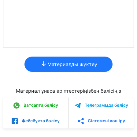
Материалды жүктеу
Материал ұнаса әріптестеріңізбен бөлісіңіз
Ватсапта бөлісу
Телеграммда бөлісу
Фейсбукта бөлісу
Сілтемені көшіру