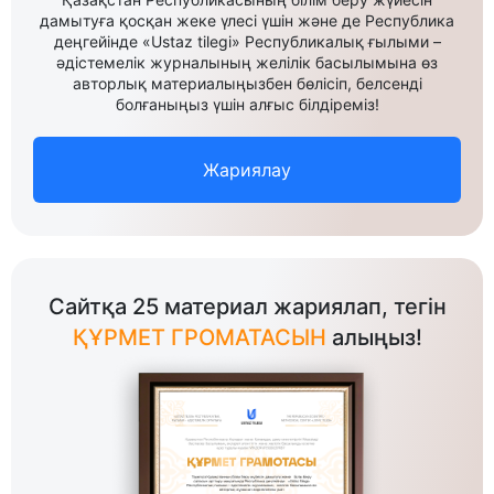
дамытуға қосқан жеке үлесі үшін және де Республика
деңгейінде «Ustaz tilegi» Республикалық ғылыми –
әдістемелік журналының желілік басылымына өз
авторлық материалыңызбен бөлісіп, белсенді
болғаныңыз үшін алғыс білдіреміз!
Жариялау
Сайтқа 25 материал жариялап, тегін
ҚҰРМЕТ ГРОМАТАСЫН
алыңыз!