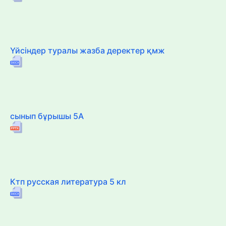
Үйсіндер туралы жазба деректер қмж
сынып бұрышы 5А
Ктп русская литература 5 кл