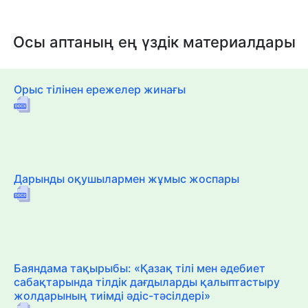
Осы аптаның ең үздік материалдары
Орыс тілінен ережелер жинағы
Дарынды оқушылармен жұмыс жоспары
Баяндама тақырыбы: «Қазақ тілі мен әдебиет
сабақтарында тілдік дағдыларды қалыптастыру
жолдарының тиімді әдіс-тәсілдері»