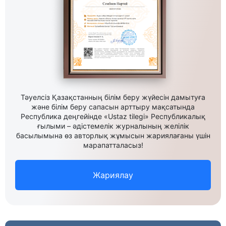
Тәуелсіз Қазақстанның білім беру жүйесін дамытуға
және білім беру сапасын арттыру мақсатында
Республика деңгейінде «Ustaz tilegi» Республикалық
ғылыми – әдістемелік журналының желілік
басылымына өз авторлық жұмысын жариялағаны үшін
марапатталасыз!
Жариялау