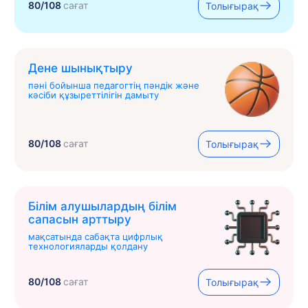
80/108
сағат
Толығырақ
Дене шынықтыру
пәні бойынша педагогтің пәндік және
кәсіби құзыреттілігін дамыту
80/108
сағат
Толығырақ
Білім алушылардың білім
сапасын арттыру
мақсатында сабақта цифрлық
технологияларды қолдану
80/108
сағат
Толығырақ