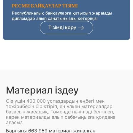
РЕСМИ БАЙҚАУЛАР ТІЗІМІ
Республикалық байқауларға қатысып жарамды
дипломдар алып санатыңызды көтеріңіз!
Тізімді көру
Материал іздеу
Сіз үшін 400 000 ұстаздардың еңбегі мен
тәжірибесін біріктіріп, ең үлкен материалдар
базасын жасадық. Төменде пәніңізді белгілеп,
керек материалды алып сабағыңызға қолдана
аласыз
Барлығы 663 959 материал жиналған