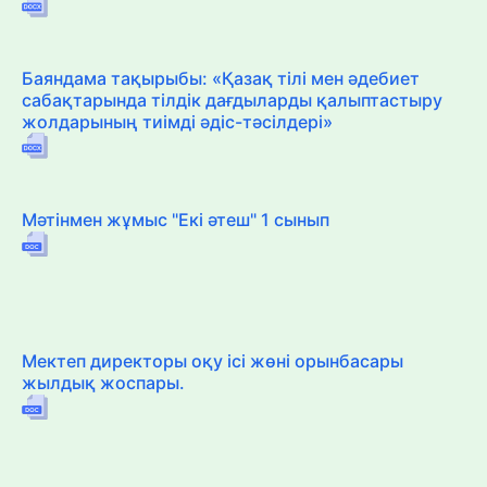
Баяндама тақырыбы: «Қазақ тілі мен әдебиет
сабақтарында тілдік дағдыларды қалыптастыру
жолдарының тиімді әдіс-тәсілдері»
Мәтінмен жұмыс "Екі әтеш" 1 сынып
Мектеп директоры оқу ісі жөні орынбасары
жылдық жоспары.