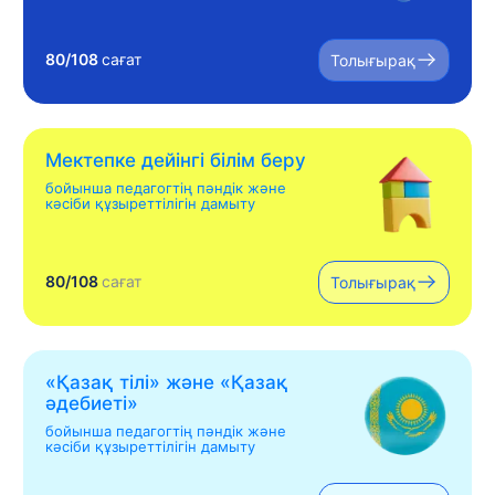
80/108
сағат
Толығырақ
Мектепке дейінгі білім беру
бойынша педагогтің пәндік және
кәсіби құзыреттілігін дамыту
80/108
сағат
Толығырақ
«Қазақ тілі» жəне «Қазақ
əдебиеті»
бойынша педагогтің пәндік және
кәсіби құзыреттілігін дамыту