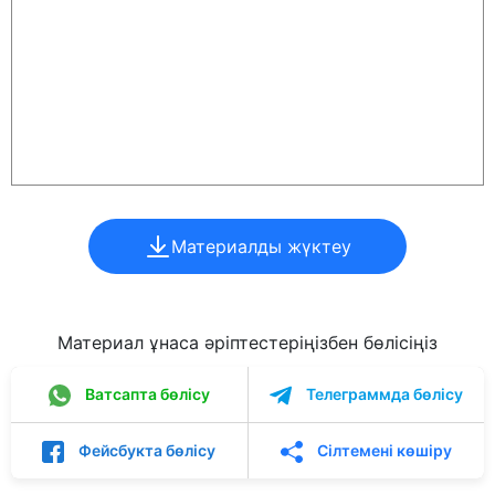
Материалды жүктеу
Материал ұнаса әріптестеріңізбен бөлісіңіз
Ватсапта бөлісу
Телеграммда бөлісу
Фейсбукта бөлісу
Сілтемені көшіру