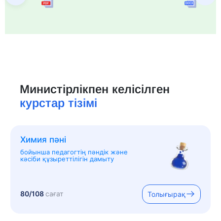
Министірлікпен келісілген
курстар тізімі
Химия пәні
бойынша педагогтің пәндік және
кәсіби құзыреттілігін дамыту
80/108
сағат
Толығырақ