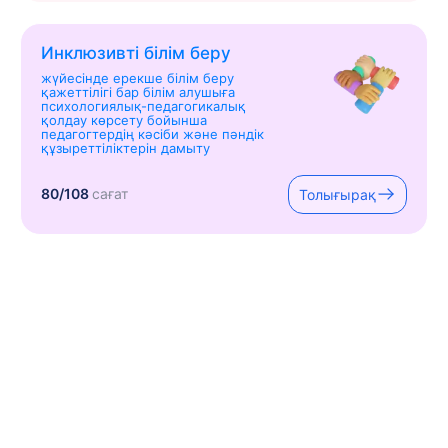
Инклюзивті білім беру
жүйесінде ерекше білім беру
қажеттілігі бар білім алушыға
психологиялық-педагогикалық
қолдау көрсету бойынша
педагогтердің кәсіби және пәндік
құзыреттіліктерін дамыту
80/108
сағат
Толығырақ