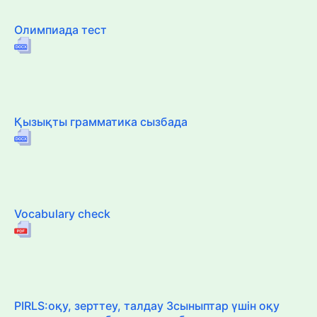
Олимпиада тест
Қызықты грамматика сызбада
Vocabulary check
PIRLS:оқу, зерттеу, талдау 3сыныптар үшін оқу