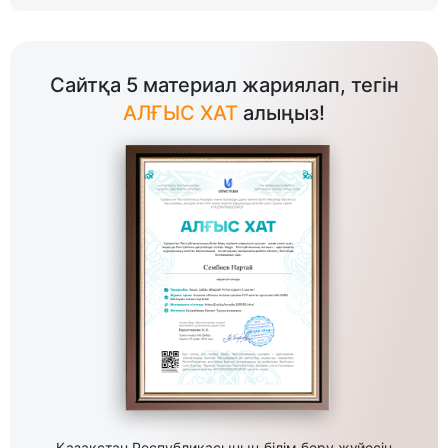
Сайтқа 5 материал жариялап, тегін
АЛҒЫС ХАТ
алыңыз!
Қазақстан Республикасының білім беру жүйесін