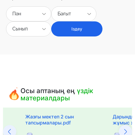
Пән
Бағыт
Сынып
Іздеу
Осы аптаның ең
үздік
материалдары
с
Жазғы мектеп 2 сын
Дарынды
тапсырмалары.pdf
жұмыс ж