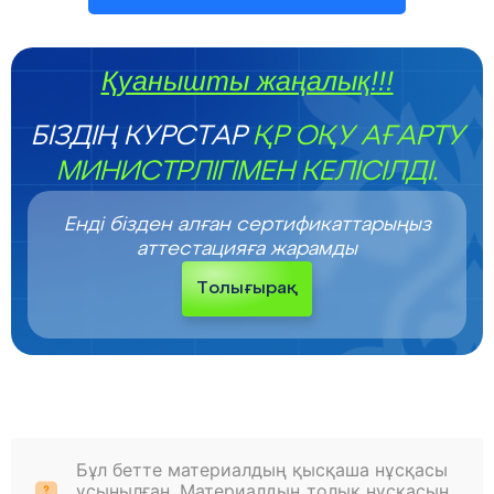
Қуанышты жаңалық!!!
БІЗДІҢ КУРСТАР
ҚР ОҚУ АҒАРТУ
МИНИСТРЛІГІМЕН КЕЛІСІЛДІ.
Енді бізден алған сертификаттарыңыз
аттестацияға жарамды
Толығырақ
Бұл бетте материалдың қысқаша нұсқасы
ұсынылған. Материалдың толық нұсқасын