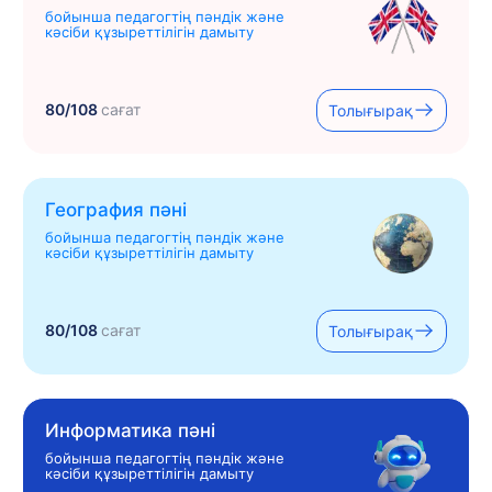
бойынша педагогтің пәндік және
кәсіби құзыреттілігін дамыту
80/108
сағат
Толығырақ
География пәні
бойынша педагогтің пәндік және
кәсіби құзыреттілігін дамыту
80/108
сағат
Толығырақ
Информатика пәні
бойынша педагогтің пәндік және
кәсіби құзыреттілігін дамыту