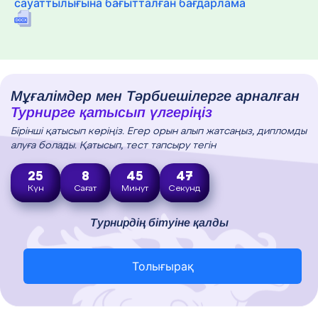
сауаттылығына бағытталған бағдарлама
Мұғалімдер мен Тәрбиешілерге арналған
Турнирге қатысып үлгеріңіз
Бірінші қатысып көріңіз. Егер орын алып жатсаңыз, дипломды
алуға болады. Қатысып, тест тапсыру тегін
25
8
45
46
Күн
Сағат
Минут
Секунд
Турнирдің бітуіне қалды
Толығырақ