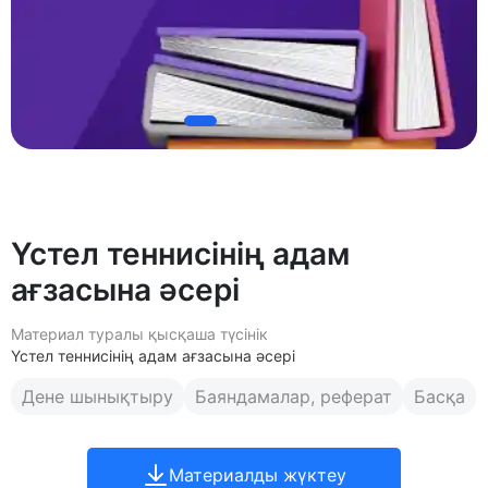
Үстел теннисінің адам
ағзасына әсері
Материал туралы қысқаша түсінік
Үстел теннисінің адам ағзасына әсері
Дене шынықтыру
Баяндамалар, реферат
Басқа
Материалды жүктеу