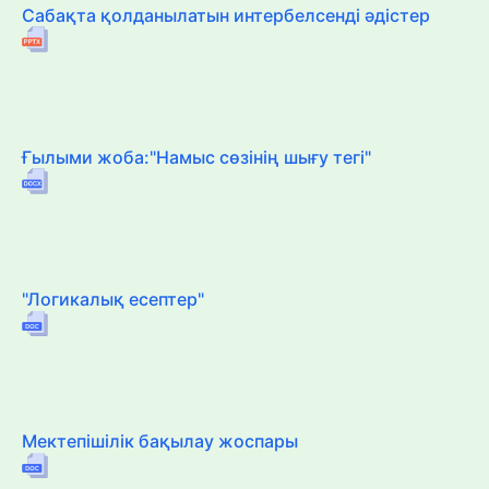
Сабақта қолданылатын интербелсенді әдістер
Ғылыми жоба:"Намыс сөзінің шығу тегі"
"Логикалық есептер"
Мектепішілік бақылау жоспары