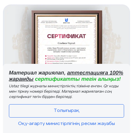
Материал жариялап,
аттестацияға 100%
жарамды
сертификатты тегін алыңыз!
Ustaz tilegi журналы министірліктің тізіміне енген. Qr коды
мен тіркеу номері беріледі. Материал жариялаған соң
сертификат тегін бірден беріледі.
Толығырақ
Оқу-ағарту министірлігінің ресми жауабы