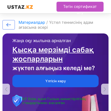
Тегін сертификат
алу
Материалдар
/
Үстел теннисінің адам
ағзасына әсері
Жаңа оқу жылына арналған
Қысқа мерзімді сабақ
жоспарларын
жүктеп алғыңыз келеді ме?
Үлгісін көру
ҚР Білім және Ғылым министірлігінің
стандартымен жасалған