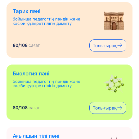
Тарих пәні
бойынша педагогтің пәндік және
кәсіби құзыреттілігін дамыту
80/108
сағат
Толығырақ
Биология пәні
бойынша педагогтің пәндік және
кәсіби құзыреттілігін дамыту
80/108
сағат
Толығырақ
Ағылшын тілі пәні