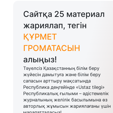
Сайтқа 25 материал
жариялап, тегін
ҚҰРМЕТ
ГРОМАТАСЫН
алыңыз!
Тәуелсіз Қазақстанның білім беру
жүйесін дамытуға және білім беру
сапасын арттыру мақсатында
Республика деңгейінде «Ustaz tilegi»
Республикалық ғылыми – әдістемелік
журналының желілік басылымына өз
авторлық жұмысын жариялағаны үшін
марапатталасыз!