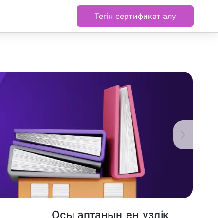
Тегін сертификат алу
Осы аптаның ең үздік