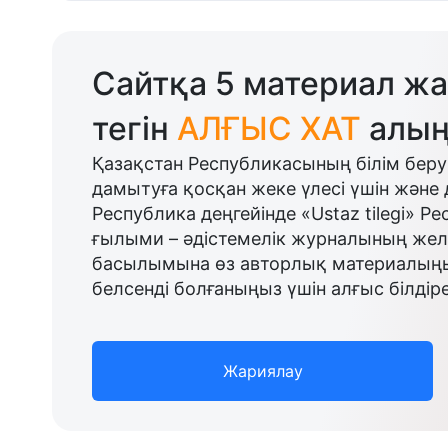
Сайтқа 5 материал жа
тегін
АЛҒЫС ХАТ
алың
Қазақстан Республикасының білім беру
дамытуға қосқан жеке үлесі үшін және 
Республика деңгейінде «Ustaz tilegi» Р
ғылыми – әдістемелік журналының желі
басылымына өз авторлық материалыңыз
белсенді болғаныңыз үшін алғыс білдіре
Жариялау