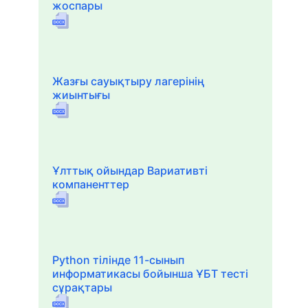
жоспары
Жазғы сауықтыру лагерінің
жиынтығы
Ұлттық ойындар Вариативті
компаненттер
Python тілінде 11-сынып
информатикасы бойынша ҰБТ тесті
сұрақтары