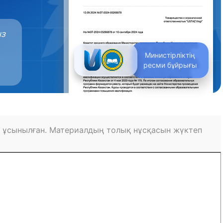
ыз
Министірліктің
ресми бұйрығы
 ұсынылған. Материалдың толық нұсқасын жүктеп