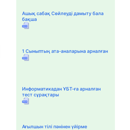
Ашық сабақ Сөйлеуді дамыту бала
бақша
1 Сыныптың ата-аналарына арналған
Информатикадан ҰБТ-ға арналған
тест сұрақтары
Ағылшын тілі пәнінен үйірме