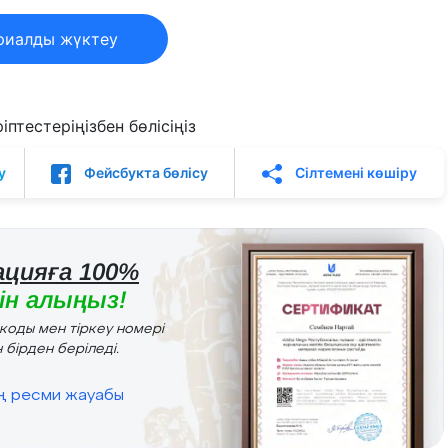
риалды жүктеу
птестеріңізбен бөлісіңіз
у
Фейсбукта бөлісу
Сілтемені көшіру
цияға 100%
н алыңыз!
r коды мен тіркеу номері
 бірден беріледі.
ің ресми жауабы