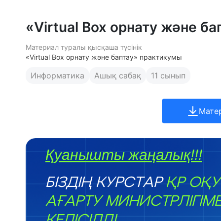
«Virtual Box орнату және б
Материал туралы қысқаша түсінік
«Virtual Box орнату және баптау» практикумы
Информатика
Ашық сабақ
11 сынып
Мате
Қуанышты жаңалық!!!
БІЗДІҢ КУРСТАР
ҚР ОҚУ
АҒАРТУ МИНИСТРЛІГІМ
КЕЛІСІЛДІ.