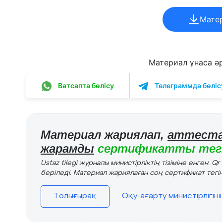
Мате
Материал ұнаса әрі
Ватсапта бөлісу
Телеграммда бөліс
Материал жариялап,
аттеста
жарамды
сертификатты тегі
Ustaz tilegi журналы министірліктің тізіміне енген. Q
беріледі. Материал жариялаған соң сертификат тегін
Толығырақ
Оқу-ағарту министірлігін