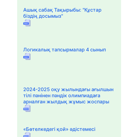
Ашық сабақ Тақырыбы: "Құстар
біздің досымыз"
Логикалық тапсырмалар 4 сынып
2024-2025 оқу жылындағы ағылшын
тілі пәнінен пәндік олимпиадаға
арналған жылдық жұмыс жоспары
«Бөтелкедегі қой» әдістемесі