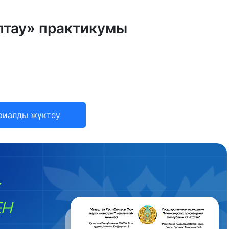
аптау» практикумы
риалды жүктеу
ЕН