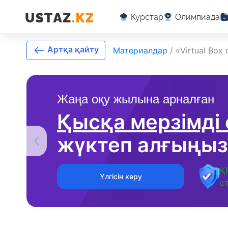
Курстар
Олимпиада
Артқа қайту
Материалдар
/
«Virtual Box
Жаңа оқу жылына арналған
Қысқа мерзімді
жүктеп алғыңыз
Қ
Үлгісін көру
с