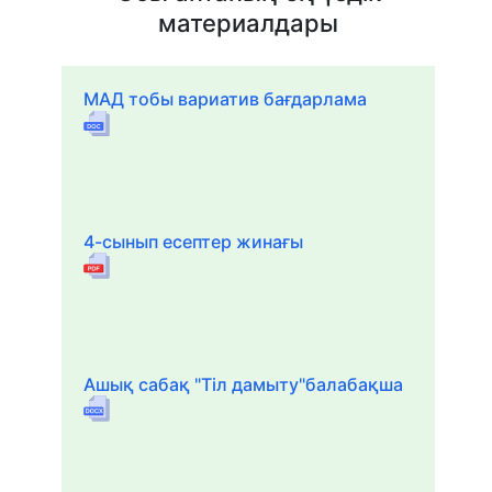
материалдары
МАД тобы вариатив бағдарлама
4-сынып есептер жинағы
Ашық сабақ "Тіл дамыту"балабақша