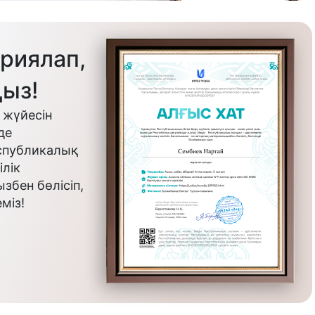
риялап,
ыз!
 жүйесін
де
еспубликалық
лік
бен бөлісіп,
міз!