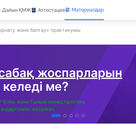
Материалдар
Дайын ҚМЖ
Аттестация
 орнату және баптау» практикумы
 сабақ жоспарларын
 келеді ме?
Р Білім және Ғылым министірлігінің
тандартымен жасалған