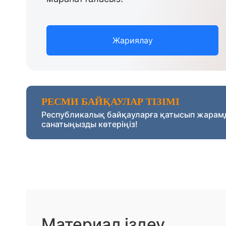
Жариялау
РЕСМИ БАЙҚАУЛАР ТІЗІМІ
Республикалық байқауларға қатысып жарам
санатыңызды көтеріңіз!
Материал іздеу