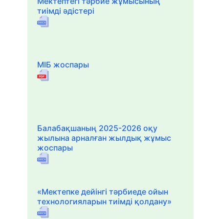
Мектептегі тәрбие жұмысының
тиімді әдістері
МІБ жоспары
Балабақшаның 2025-2026 оқу
жылына арналған жылдық жұмыс
жоспары
«Мектепке дейінгі тәрбиеде ойын
технологияларын тиімді қолдану»