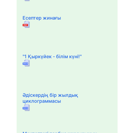
Есептер жинағы
"1 Қыркүйек - білім күні!"
Әдіскердің бір жылдық
циклограммасы