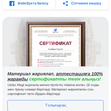
Фейсбукта бөлісу
Сілтемені көшіру
Материал жариялап,
аттестацияға 100%
жарамды
сертификатты тегін алыңыз!
Ustaz tilegi журналы министірліктің тізіміне енген. Qr коды
мен тіркеу номері беріледі. Материал жариялаған соң
сертификат тегін бірден беріледі.
Толығырақ