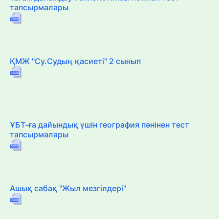
тапсырмалары
ҚМЖ "Су.Судың қасиеті" 2 сынып
ҰБТ-ға дайындық үшін география пәнінен тест
тапсырмалары
Ашық сабақ "Жыл мезгілдері"