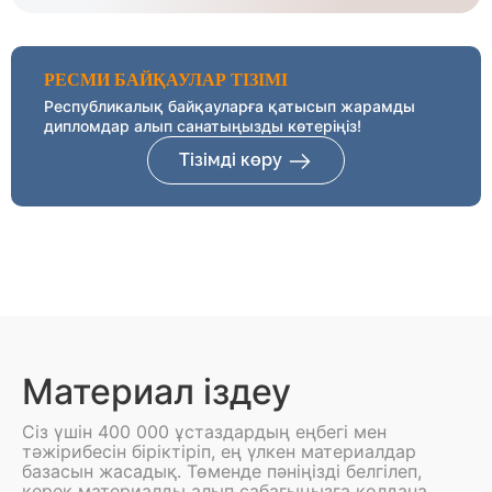
РЕСМИ БАЙҚАУЛАР ТІЗІМІ
Республикалық байқауларға қатысып жарамды
дипломдар алып санатыңызды көтеріңіз!
Тізімді көру
Материал іздеу
Сіз үшін 400 000 ұстаздардың еңбегі мен
тәжірибесін біріктіріп, ең үлкен материалдар
базасын жасадық. Төменде пәніңізді белгілеп,
керек материалды алып сабағыңызға қолдана