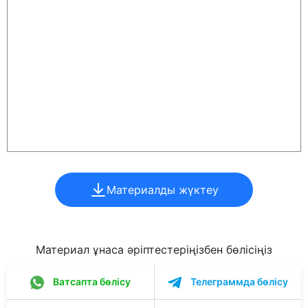
Материалды жүктеу
Материал ұнаса әріптестеріңізбен бөлісіңіз
Ватсапта бөлісу
Телеграммда бөлісу