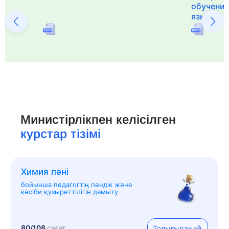
обучения
языка и 
Министірлікпен келісілген
курстар тізімі
Химия пәні
бойынша педагогтің пәндік және
кәсіби құзыреттілігін дамыту
80/108
сағат
Толығырақ