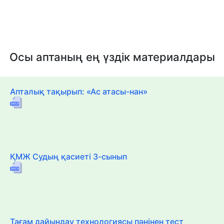
Осы аптаның ең үздік материалдары
Апталық тақырып: «Ас атасы-нан»
ҚМЖ Судың қасиеті 3-сынып
Тағам дайындау технологиясы пәнінен тест