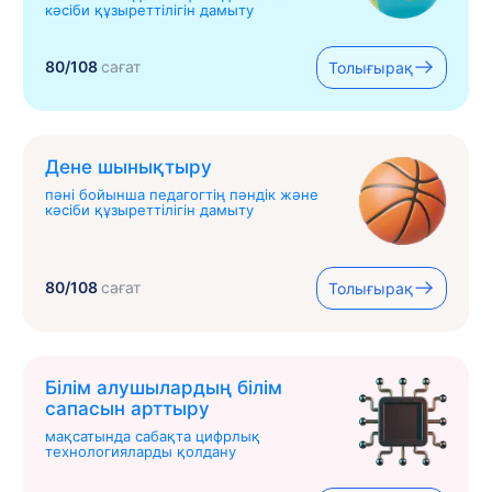
кәсіби құзыреттілігін дамыту
80/108
сағат
Толығырақ
Дене шынықтыру
пәні бойынша педагогтің пәндік және
кәсіби құзыреттілігін дамыту
80/108
сағат
Толығырақ
Білім алушылардың білім
сапасын арттыру
мақсатында сабақта цифрлық
технологияларды қолдану