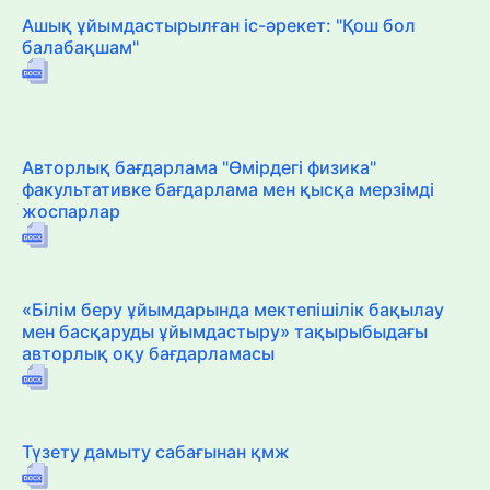
Ашық ұйымдастырылған іс-әрекет: "Қош бол
балабақшам"
Авторлық бағдарлама "Өмірдегі физика"
факультативке бағдарлама мен қысқа мерзімді
жоспарлар
«Білім беру ұйымдарында мектепішілік бақылау
мен басқаруды ұйымдастыру» тақырыбыдағы
авторлық оқу бағдарламасы
Түзету дамыту сабағынан қмж