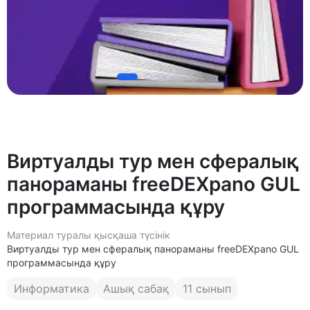
Виртуалды тур мен сфералық
панораманы freeDEXpano GUL
программасында құру
Материал туралы қысқаша түсінік
Виртуалды тур мен сфералық панораманы freeDEXpano GUL
программасында құру
Информатика
Ашық сабақ
11 сынып