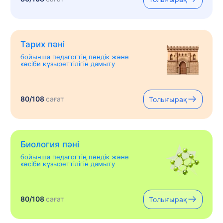
Тарих пәні
бойынша педагогтің пәндік және
кәсіби құзыреттілігін дамыту
80/108
сағат
Толығырақ
Биология пәні
бойынша педагогтің пәндік және
кәсіби құзыреттілігін дамыту
80/108
сағат
Толығырақ