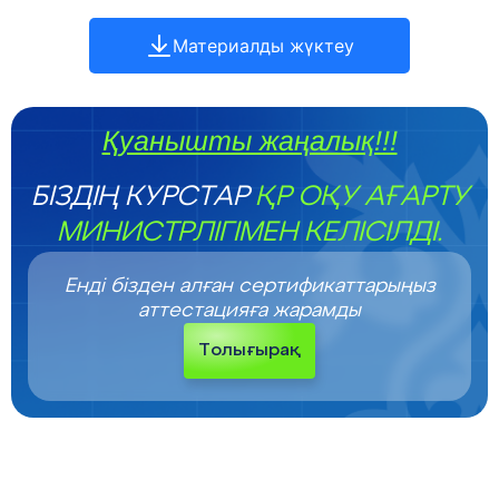
Материалды жүктеу
Қуанышты жаңалық!!!
БІЗДІҢ КУРСТАР
ҚР ОҚУ АҒАРТУ
МИНИСТРЛІГІМЕН КЕЛІСІЛДІ.
Енді бізден алған сертификаттарыңыз
аттестацияға жарамды
Толығырақ