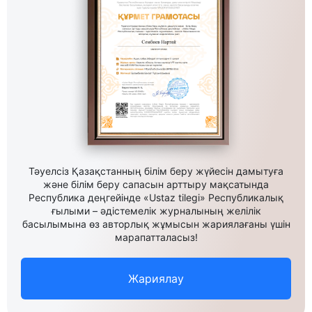
Тәуелсіз Қазақстанның білім беру жүйесін дамытуға
және білім беру сапасын арттыру мақсатында
Республика деңгейінде «Ustaz tilegi» Республикалық
ғылыми – әдістемелік журналының желілік
басылымына өз авторлық жұмысын жариялағаны үшін
марапатталасыз!
Жариялау