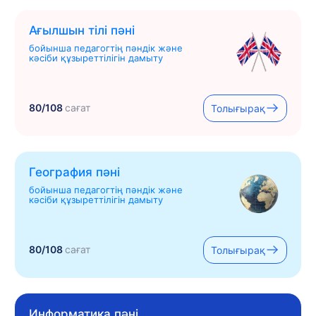
Ағылшын тілі пәні
бойынша педагогтің пәндік және
кәсіби құзыреттілігін дамыту
80/108
сағат
Толығырақ
География пәні
бойынша педагогтің пәндік және
кәсіби құзыреттілігін дамыту
80/108
сағат
Толығырақ
Информатика пәні