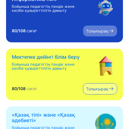
бойынша педагогтің пәндік және
кәсіби құзыреттілігін дамыту
80/108
сағат
Толығырақ
Мектепке дейінгі білім беру
бойынша педагогтің пәндік және
кәсіби құзыреттілігін дамыту
80/108
сағат
Толығырақ
«Қазақ тілі» жəне «Қазақ
əдебиеті»
бойынша педагогтің пәндік және