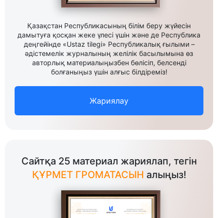
Қазақстан Республикасының білім беру жүйесін
дамытуға қосқан жеке үлесі үшін және де Республика
деңгейінде «Ustaz tilegi» Республикалық ғылыми –
әдістемелік журналының желілік басылымына өз
авторлық материалыңызбен бөлісіп, белсенді
болғаныңыз үшін алғыс білдіреміз!
Жариялау
Сайтқа 25 материал жариялап, тегін
ҚҰРМЕТ ГРОМАТАСЫН
алыңыз!