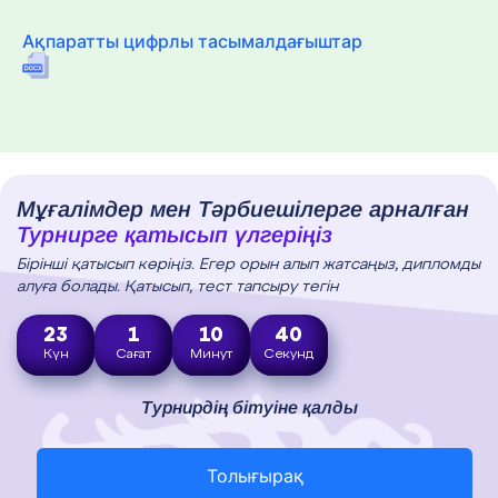
Ақпаратты цифрлы тасымалдағыштар
Мұғалімдер мен Тәрбиешілерге арналған
Турнирге қатысып үлгеріңіз
Бірінші қатысып көріңіз. Егер орын алып жатсаңыз, дипломды
алуға болады. Қатысып, тест тапсыру тегін
23
1
10
38
Күн
Сағат
Минут
Секунд
Турнирдің бітуіне қалды
Толығырақ