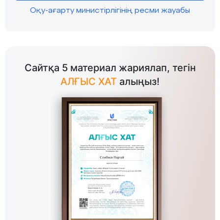
Оқу-ағарту министірлігінің ресми жауабы
Сайтқа 5 материал жариялап, тегін
АЛҒЫС ХАТ
алыңыз!