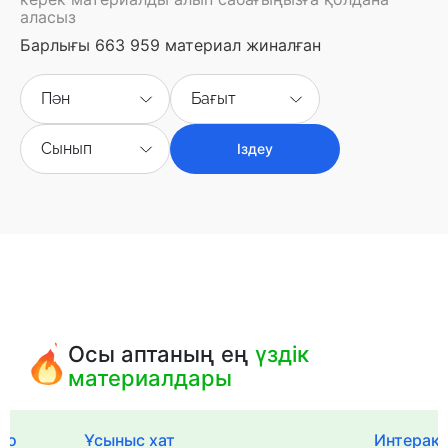
аласыз
Барлығы 663 959 материал жиналған
Пән
Бағыт
Сынып
Іздеу
Осы аптаның ең
үздік
материалдары
го
Ұсыныс хат
Интерак