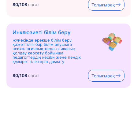
80/108
сағат
Толығырақ
Инклюзивті білім беру
жүйесінде ерекше білім беру
қажеттілігі бар білім алушыға
психологиялық-педагогикалық
қолдау көрсету бойынша
педагогтердің кәсіби және пәндік
құзыреттіліктерін дамыту
80/108
сағат
Толығырақ