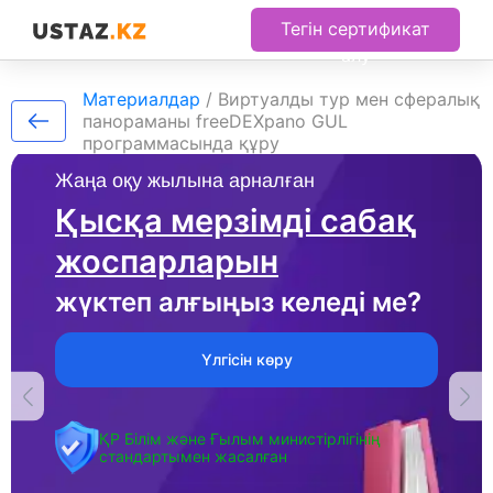
Тегін сертификат
алу
Материалдар
/
Виртуалды тур мен сфералық
панораманы freeDEXpano GUL
программасында құру
Жаңа оқу жылына арналған
Қысқа мерзімді сабақ
жоспарларын
жүктеп алғыңыз келеді ме?
Үлгісін көру
ҚР Білім және Ғылым министірлігінің
стандартымен жасалған