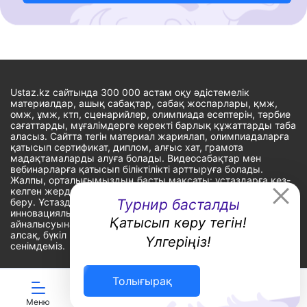
Ustaz.kz сайтында 300 000 астам оқу әдістемелік
материалдар, ашық сабақтар, сабақ жоспарлары, қмж,
омж, ұмж, ктп, сценарийлер, олимпиада есептерін, тәрбие
сағаттарды, мұғалімдерге керекті барлық құжаттарды таба
аласыз. Сайтта тегін материал жариялап, олимпиадаларға
қатысып сертификат, диплом, алғыс хат, грамота
мадақтамаларды алуға болады. Видеосабақтар мен
вебинарларға қатысып біліктілікті арттыруға болады.
Жалпы, орталығымыздың басты мақсаты: ұстаздарға кез-
келген жерде, кез-келген уақытта білім алуына мүмкіндік
беру. Ұстаздардың барлық өзекті мәселелеріне
Турнир басталды
инновациялық шешім тауып, шығармашылық жұмыспен
Қатысып көру тегін!
айналысуына уақыт сыйлау. «Ұстаздарға сапалы білім бере
алсақ, бүкіл Қазақ еліне білім бере аламыз» - деген
Үлгеріңіз!
сенімдеміз.
Толығырақ
Сайт Peaksoft веб-студиясында жасалған - Peaksoft.kz
Меню
ЖИ көмекші
Ойындар
Дайын ҚМЖ