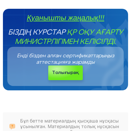
Қуанышты жаңалық!!!
БІЗДІҢ КУРСТАР
ҚР ОҚУ АҒАРТУ
МИНИСТРЛІГІМЕН КЕЛІСІЛДІ.
Енді бізден алған сертификаттарыңыз
аттестацияға жарамды
Толығырақ
Бұл бетте материалдың қысқаша нұсқасы
ұсынылған. Материалдың толық нұсқасын