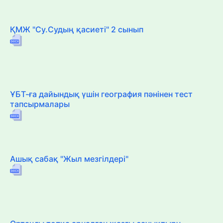
ҚМЖ "Су.Судың қасиеті" 2 сынып
ҰБТ-ға дайындық үшін география пәнінен тест
тапсырмалары
Ашық сабақ "Жыл мезгілдері"