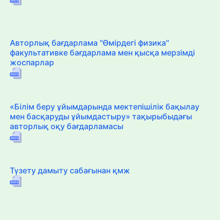
Авторлық бағдарлама "Өмірдегі физика"
факультативке бағдарлама мен қысқа мерзімді
жоспарлар
«Білім беру ұйымдарында мектепішілік бақылау
мен басқаруды ұйымдастыру» тақырыбыдағы
авторлық оқу бағдарламасы
Түзету дамыту сабағынан қмж