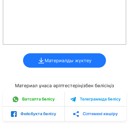
Материалды жүктеу
Материал ұнаса әріптестеріңізбен бөлісіңіз
Ватсапта бөлісу
Телеграммда бөлісу
Фейсбукта бөлісу
Сілтемені көшіру