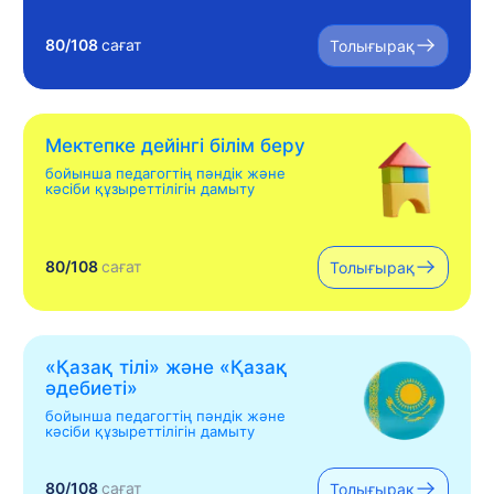
80/108
сағат
Толығырақ
Мектепке дейінгі білім беру
бойынша педагогтің пәндік және
кәсіби құзыреттілігін дамыту
80/108
сағат
Толығырақ
«Қазақ тілі» жəне «Қазақ
əдебиеті»
бойынша педагогтің пәндік және
кәсіби құзыреттілігін дамыту
80/108
сағат
Толығырақ