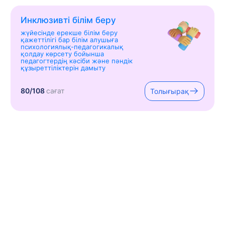
Инклюзивті білім беру
жүйесінде ерекше білім беру
қажеттілігі бар білім алушыға
психологиялық-педагогикалық
қолдау көрсету бойынша
педагогтердің кәсіби және пәндік
құзыреттіліктерін дамыту
80/108
сағат
Толығырақ