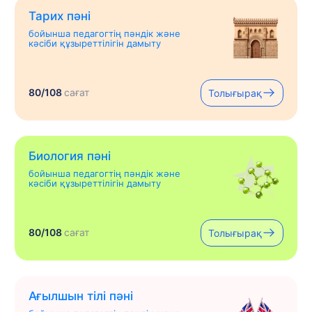
Тарих пәні
бойынша педагогтің пәндік және
кәсіби құзыреттілігін дамыту
80/108
сағат
Толығырақ
Биология пәні
бойынша педагогтің пәндік және
кәсіби құзыреттілігін дамыту
80/108
сағат
Толығырақ
Ағылшын тілі пәні