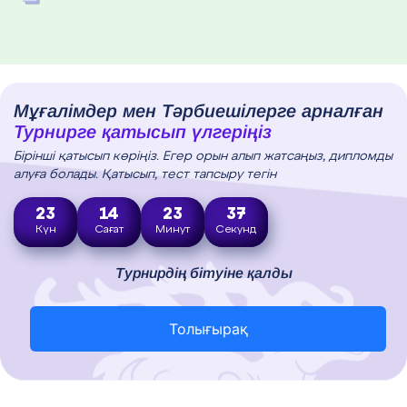
Мұғалімдер мен Тәрбиешілерге арналған
Турнирге қатысып үлгеріңіз
Бірінші қатысып көріңіз. Егер орын алып жатсаңыз, дипломды
алуға болады. Қатысып, тест тапсыру тегін
23
14
23
36
Күн
Сағат
Минут
Секунд
Турнирдің бітуіне қалды
Толығырақ