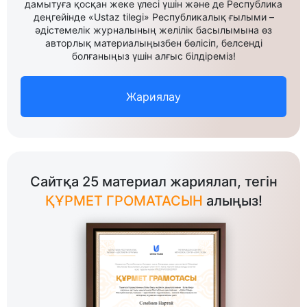
дамытуға қосқан жеке үлесі үшін және де Республика
деңгейінде «Ustaz tilegi» Республикалық ғылыми –
әдістемелік журналының желілік басылымына өз
авторлық материалыңызбен бөлісіп, белсенді
болғаныңыз үшін алғыс білдіреміз!
Жариялау
Сайтқа 25 материал жариялап, тегін
ҚҰРМЕТ ГРОМАТАСЫН
алыңыз!