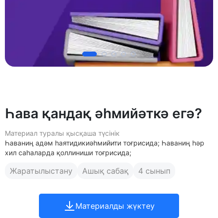
Һава қандақ әһмийәткә егә?
Материал туралы қысқаша түсінік
Һаваниң адәм һаятидикиәһмийити тоғрисида; Һаваниң һәр
хил саһаларда қоллиниши тоғрисида;
Жаратылыстану
Ашық сабақ
4 сынып
Материалды жүктеу