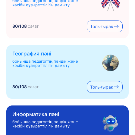
бойынша педагогтің пәндік және
кәсіби құзыреттілігін дамыту
80/108
сағат
Толығырақ
География пәні
бойынша педагогтің пәндік және
кәсіби құзыреттілігін дамыту
80/108
сағат
Толығырақ
Информатика пәні
бойынша педагогтің пәндік және
кәсіби құзыреттілігін дамыту