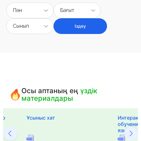
Пән
Бағыт
Сынып
Іздеу
Осы аптаның ең
үздік
материалдары
го
Ұсыныс хат
Интерак
обучения
языка и 