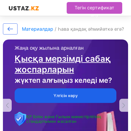
Тегін сертификат
алу
Материалдар
/
Һава қандақ әһмийәткә егә?
Жаңа оқу жылына арналған
Қысқа мерзімді сабақ
жоспарларын
жүктеп алғыңыз келеді ме?
Үлгісін көру
ҚР Білім және Ғылым министірлігінің
стандартымен жасалған