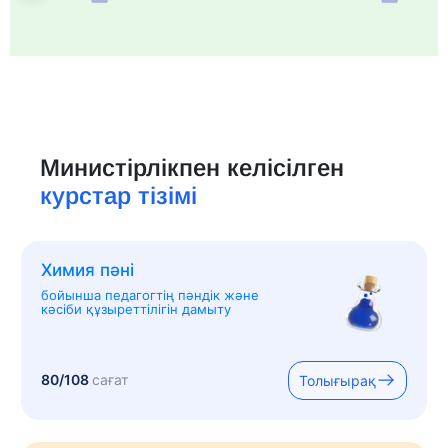
Министірлікпен келісілген
курстар тізімі
Химия пәні
бойынша педагогтің пәндік және
кәсіби құзыреттілігін дамыту
80/108
сағат
Толығырақ