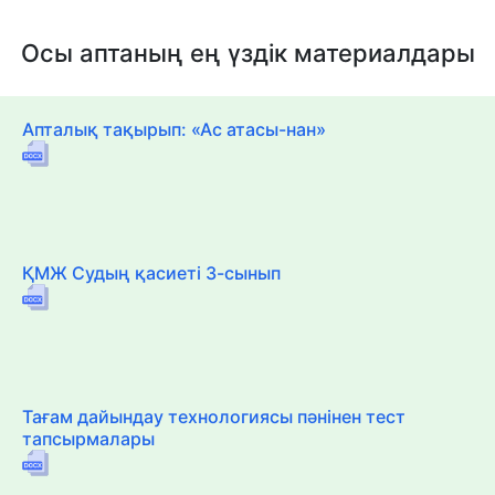
Осы аптаның ең үздік материалдары
Апталық тақырып: «Ас атасы-нан»
ҚМЖ Судың қасиеті 3-сынып
Тағам дайындау технологиясы пәнінен тест
тапсырмалары