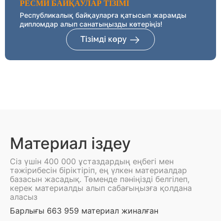
РЕСМИ БАЙҚАУЛАР ТІЗІМІ
Республикалық байқауларға қатысып жарамды
дипломдар алып санатыңызды көтеріңіз!
Тізімді көру
Материал іздеу
Сіз үшін 400 000 ұстаздардың еңбегі мен
тәжірибесін біріктіріп, ең үлкен материалдар
базасын жасадық. Төменде пәніңізді белгілеп,
керек материалды алып сабағыңызға қолдана
аласыз
Барлығы 663 959 материал жиналған