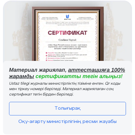
Материал жариялап,
аттестацияға 100%
жарамды
сертификатты тегін алыңыз!
Ustaz tilegi журналы министірліктің тізіміне енген. Qr коды
мен тіркеу номері беріледі. Материал жариялаған соң
сертификат тегін бірден беріледі.
Толығырақ
Оқу-ағарту министірлігінің ресми жауабы