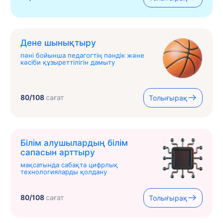
Дене шынықтыру
пәні бойынша педагогтің пәндік және
кәсіби құзыреттілігін дамыту
80/108
сағат
Толығырақ
Білім алушылардың білім
сапасын арттыру
мақсатында сабақта цифрлық
технологияларды қолдану
80/108
сағат
Толығырақ