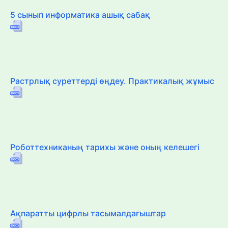
5 сынып информатика ашық сабақ
Растрлық суреттерді өңдеу. Практикалық жұмыс
Роботтехниканың тарихы және оның келешегі
Ақпаратты цифрлы тасымалдағыштар