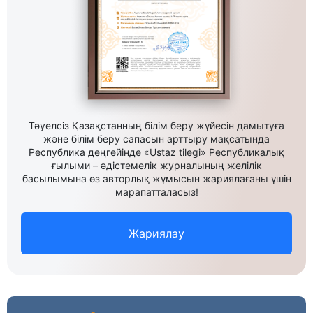
Тәуелсіз Қазақстанның білім беру жүйесін дамытуға
және білім беру сапасын арттыру мақсатында
Республика деңгейінде «Ustaz tilegi» Республикалық
ғылыми – әдістемелік журналының желілік
басылымына өз авторлық жұмысын жариялағаны үшін
марапатталасыз!
Жариялау