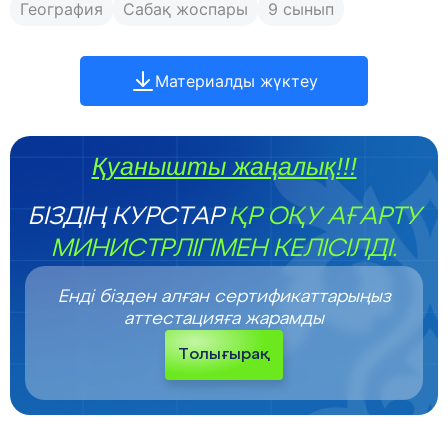
География
Сабақ жоспары
9 сынып
Материалды жүктеу
Қуанышты жаңалық!!!
БІЗДІҢ КУРСТАР
ҚР ОҚУ АҒАРТУ
МИНИСТРЛІГІМЕН КЕЛІСІЛДІ.
Енді бізден алған сертификаттарыңыз
аттестацияға жарамды
Толығырақ