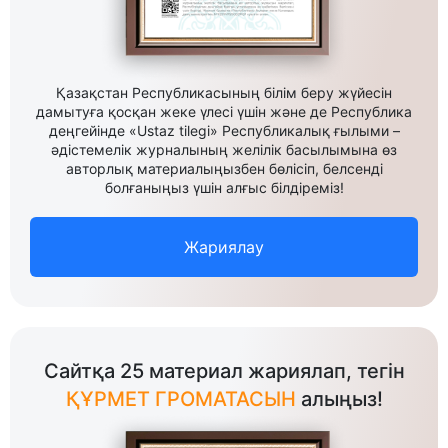
Қазақстан Республикасының білім беру жүйесін
дамытуға қосқан жеке үлесі үшін және де Республика
деңгейінде «Ustaz tilegi» Республикалық ғылыми –
әдістемелік журналының желілік басылымына өз
авторлық материалыңызбен бөлісіп, белсенді
болғаныңыз үшін алғыс білдіреміз!
Жариялау
Сайтқа 25 материал жариялап, тегін
ҚҰРМЕТ ГРОМАТАСЫН
алыңыз!