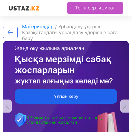
Тегін сертификат
алу
Материалдар
/
Урбандалу үдерісі.
Қазақстандағы урбандалу үдерісіне баға
беру
Жаңа оқу жылына арналған
Қысқа мерзімді сабақ
жоспарларын
жүктеп алғыңыз келеді ме?
Үлгісін көру
ҚР Білім және Ғылым министірлігінің
стандартымен жасалған