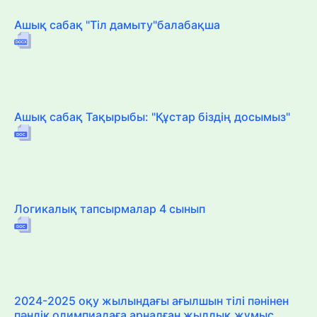
Ашық сабақ "Тіл дамыту"балабақша
Ашық сабақ Тақырыбы: "Құстар біздің досымыз"
Логикалық тапсырмалар 4 сынып
2024-2025 оқу жылындағы ағылшын тілі пәнінен
пәндік олимпиадаға арналған жылдық жұмыс