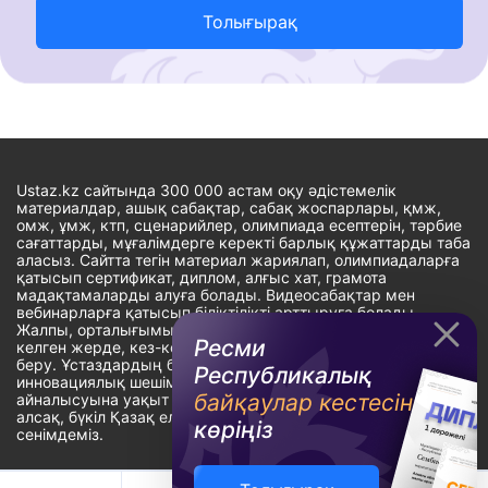
Толығырақ
Ustaz.kz сайтында 300 000 астам оқу әдістемелік
материалдар, ашық сабақтар, сабақ жоспарлары, қмж,
омж, ұмж, ктп, сценарийлер, олимпиада есептерін, тәрбие
сағаттарды, мұғалімдерге керекті барлық құжаттарды таба
аласыз. Сайтта тегін материал жариялап, олимпиадаларға
қатысып сертификат, диплом, алғыс хат, грамота
мадақтамаларды алуға болады. Видеосабақтар мен
вебинарларға қатысып біліктілікті арттыруға болады.
Жалпы, орталығымыздың басты мақсаты: ұстаздарға кез-
Ресми
келген жерде, кез-келген уақытта білім алуына мүмкіндік
беру. Ұстаздардың барлық өзекті мәселелеріне
Республикалық
инновациялық шешім тауып, шығармашылық жұмыспен
байқаулар кестесін
айналысуына уақыт сыйлау. «Ұстаздарға сапалы білім бере
алсақ, бүкіл Қазақ еліне білім бере аламыз» - деген
көріңіз
сенімдеміз.