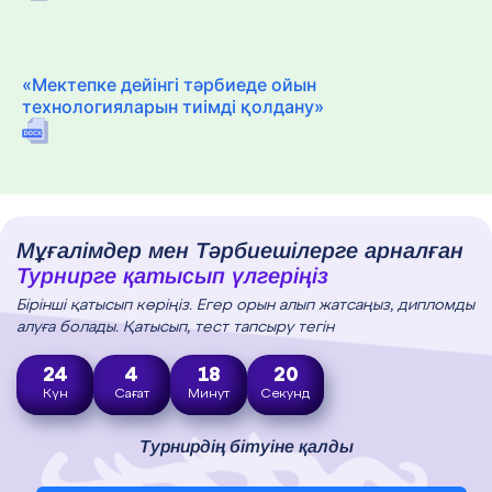
«Мектепке дейінгі тәрбиеде ойын
технологияларын тиімді қолдану»
Мұғалімдер мен Тәрбиешілерге арналған
Турнирге қатысып үлгеріңіз
Бірінші қатысып көріңіз. Егер орын алып жатсаңыз, дипломды
алуға болады. Қатысып, тест тапсыру тегін
24
4
18
19
Күн
Сағат
Минут
Секунд
Турнирдің бітуіне қалды