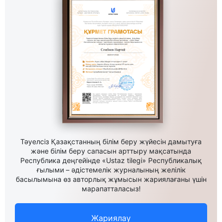
Тәуелсіз Қазақстанның білім беру жүйесін дамытуға
және білім беру сапасын арттыру мақсатында
Республика деңгейінде «Ustaz tilegi» Республикалық
ғылыми – әдістемелік журналының желілік
басылымына өз авторлық жұмысын жариялағаны үшін
марапатталасыз!
Жариялау