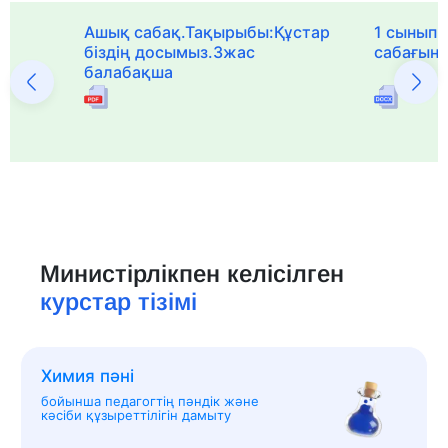
Ашық сабақ.Тақырыбы:Құстар
1 сыныпқа
біздің досымыз.3жас
сабағын
балабақша
Министірлікпен келісілген
курстар тізімі
Химия пәні
бойынша педагогтің пәндік және
кәсіби құзыреттілігін дамыту