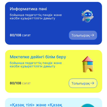
Информатика пәні
бойынша педагогтің пәндік және
кәсіби құзыреттілігін дамыту
80/108
сағат
Толығырақ
Мектепке дейінгі білім беру
бойынша педагогтің пәндік және
кәсіби құзыреттілігін дамыту
80/108
сағат
Толығырақ
«Қазақ тілі» жəне «Қазақ