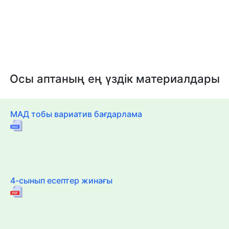
Осы аптаның ең үздік материалдары
МАД тобы вариатив бағдарлама
4-сынып есептер жинағы