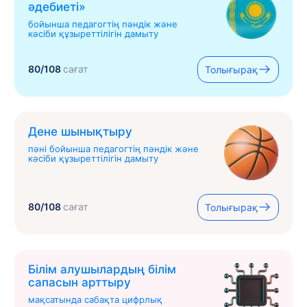
əдебиеті»
бойынша педагогтің пәндік және
кәсіби құзыреттілігін дамыту
80/108
сағат
Толығырақ
Дене шынықтыру
пәні бойынша педагогтің пәндік және
кәсіби құзыреттілігін дамыту
80/108
сағат
Толығырақ
Білім алушылардың білім
сапасын арттыру
мақсатында сабақта цифрлық