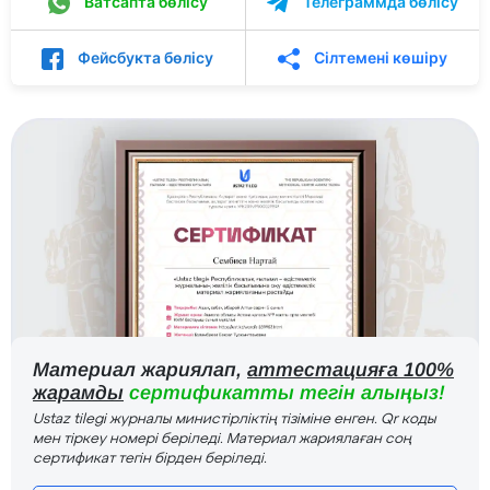
Ватсапта бөлісу
Телеграммда бөлісу
Фейсбукта бөлісу
Сілтемені көшіру
Материал жариялап,
аттестацияға 100%
жарамды
сертификатты тегін алыңыз!
Ustaz tilegi журналы министірліктің тізіміне енген. Qr коды
мен тіркеу номері беріледі. Материал жариялаған соң
сертификат тегін бірден беріледі.