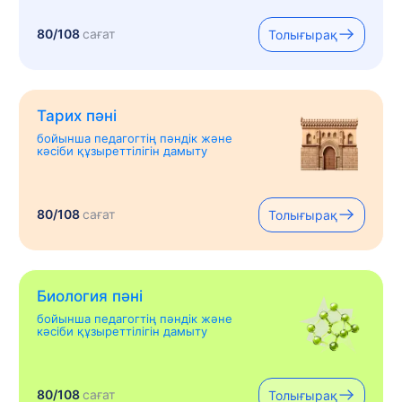
80/108
сағат
Толығырақ
Тарих пәні
бойынша педагогтің пәндік және
кәсіби құзыреттілігін дамыту
80/108
сағат
Толығырақ
Биология пәні
бойынша педагогтің пәндік және
кәсіби құзыреттілігін дамыту
80/108
сағат
Толығырақ