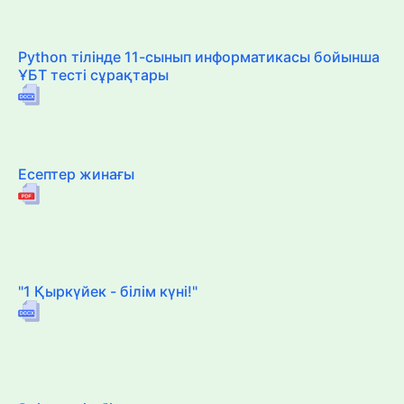
Python тілінде 11-сынып информатикасы бойынша
ҰБТ тесті сұрақтары
Есептер жинағы
"1 Қыркүйек - білім күні!"