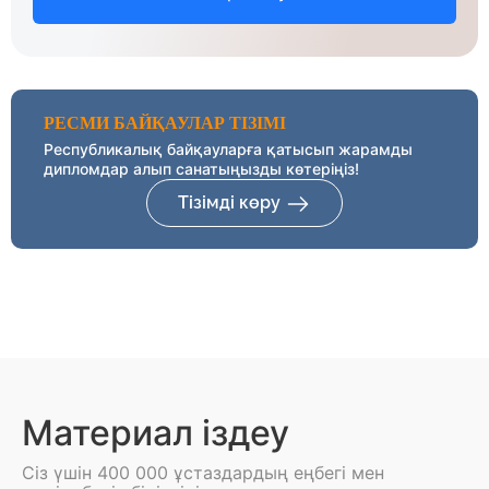
РЕСМИ БАЙҚАУЛАР ТІЗІМІ
Республикалық байқауларға қатысып жарамды
дипломдар алып санатыңызды көтеріңіз!
Тізімді көру
Материал іздеу
Сіз үшін 400 000 ұстаздардың еңбегі мен