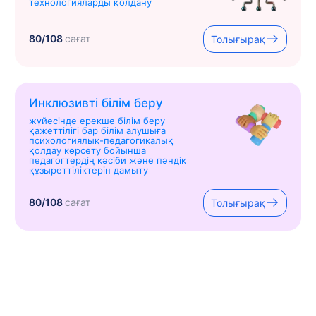
технологияларды қолдану
80/108
сағат
Толығырақ
Инклюзивті білім беру
жүйесінде ерекше білім беру
қажеттілігі бар білім алушыға
психологиялық-педагогикалық
қолдау көрсету бойынша
педагогтердің кәсіби және пәндік
құзыреттіліктерін дамыту
80/108
сағат
Толығырақ