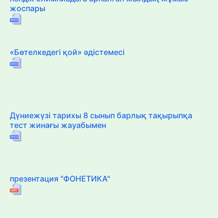
жоспары
«Бөтелкедегі қой» әдістемесі
Дүниежүзі тарихы 8 сынып барлық тақырыпқа
тест жинағы жауабымен
презентация "ФОНЕТИКА"