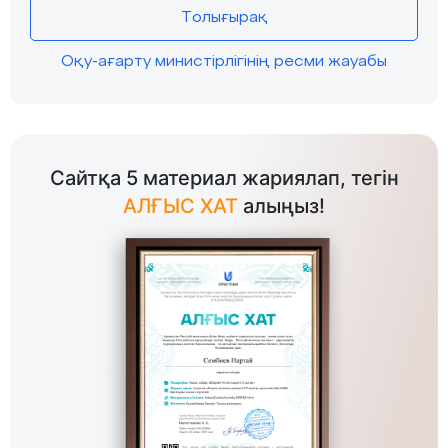
Толығырақ
Оқу-ағарту министірлігінің ресми жауабы
Сайтқа 5 материал жариялап, тегін
АЛҒЫС ХАТ
алыңыз!