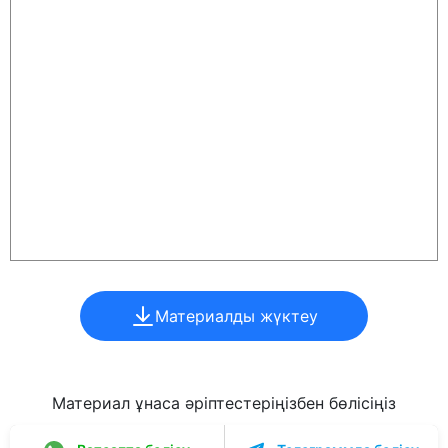
Материалды жүктеу
Материал ұнаса әріптестеріңізбен бөлісіңіз