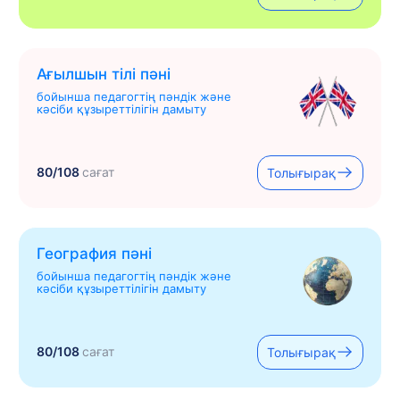
Ағылшын тілі пәні
бойынша педагогтің пәндік және
кәсіби құзыреттілігін дамыту
80/108
сағат
Толығырақ
География пәні
бойынша педагогтің пәндік және
кәсіби құзыреттілігін дамыту
80/108
сағат
Толығырақ