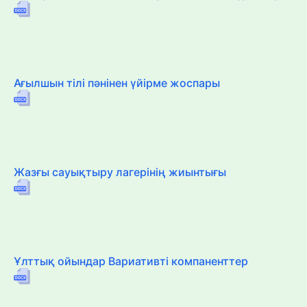
Ағылшын тілі пәнінен үйірме жоспары
Жазғы сауықтыру лагерінің жиынтығы
Ұлттық ойындар Вариативті компаненттер