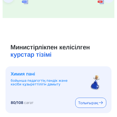
Министірлікпен келісілген
курстар тізімі
Химия пәні
бойынша педагогтің пәндік және
кәсіби құзыреттілігін дамыту
80/108
сағат
Толығырақ