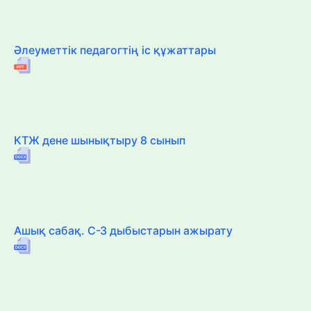
Әлеуметтік педагогтің іс құжаттары
КТЖ дене шынықтыру 8 сынып
Ашық сабақ. С-З дыбыстарын ажырату