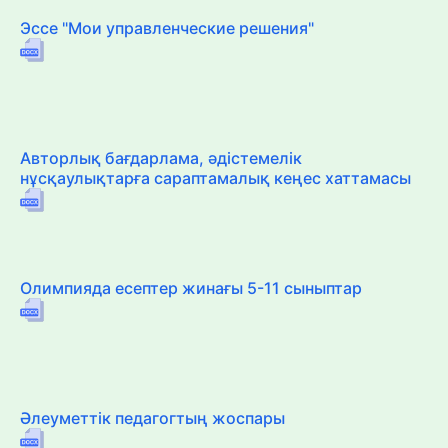
Эссе "Мои управленческие решения"
Авторлық бағдарлама, әдістемелік
нұсқаулықтарға сараптамалық кеңес хаттамасы
Олимпияда есептер жинағы 5-11 сыныптар
Әлеуметтік педагогтың жоспары