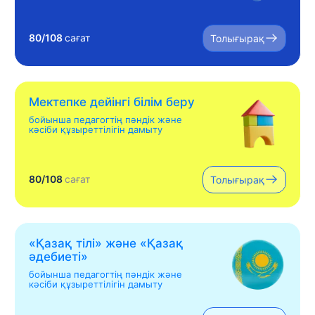
80/108
сағат
Толығырақ
Мектепке дейінгі білім беру
бойынша педагогтің пәндік және
кәсіби құзыреттілігін дамыту
80/108
сағат
Толығырақ
«Қазақ тілі» жəне «Қазақ
əдебиеті»
бойынша педагогтің пәндік және
кәсіби құзыреттілігін дамыту