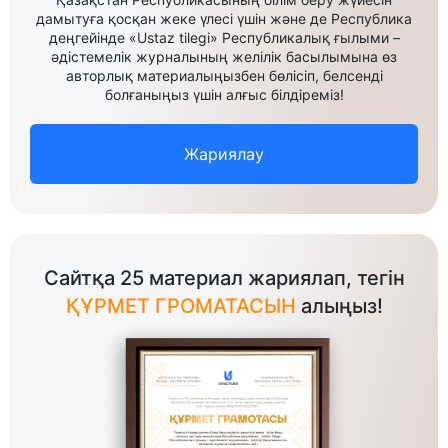
дамытуға қосқан жеке үлесі үшін және де Республика
деңгейінде «Ustaz tilegi» Республикалық ғылыми –
әдістемелік журналының желілік басылымына өз
авторлық материалыңызбен бөлісіп, белсенді
болғаныңыз үшін алғыс білдіреміз!
Жариялау
Сайтқа 25 материал жариялап, тегін
ҚҰРМЕТ ГРОМАТАСЫН
алыңыз!