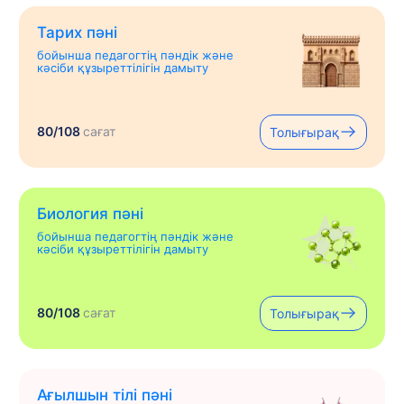
Тарих пәні
бойынша педагогтің пәндік және
кәсіби құзыреттілігін дамыту
80/108
сағат
Толығырақ
Биология пәні
бойынша педагогтің пәндік және
кәсіби құзыреттілігін дамыту
80/108
сағат
Толығырақ
Ағылшын тілі пәні