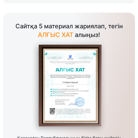
Сайтқа 5 материал жариялап, тегін
АЛҒЫС ХАТ
алыңыз!
Қазақстан Республикасының білім беру жүйесін