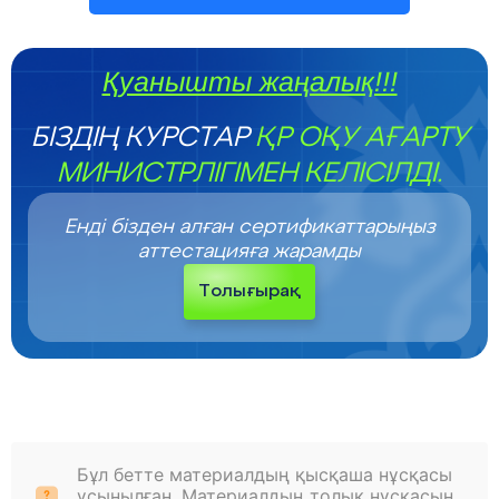
Қуанышты жаңалық!!!
БІЗДІҢ КУРСТАР
ҚР ОҚУ АҒАРТУ
МИНИСТРЛІГІМЕН КЕЛІСІЛДІ.
Енді бізден алған сертификаттарыңыз
аттестацияға жарамды
Толығырақ
Бұл бетте материалдың қысқаша нұсқасы
ұсынылған. Материалдың толық нұсқасын