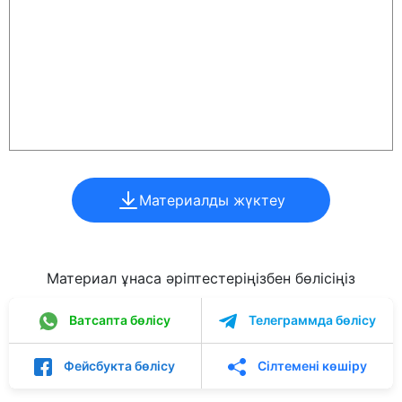
Материалды жүктеу
Материал ұнаса әріптестеріңізбен бөлісіңіз
Ватсапта бөлісу
Телеграммда бөлісу
Фейсбукта бөлісу
Сілтемені көшіру