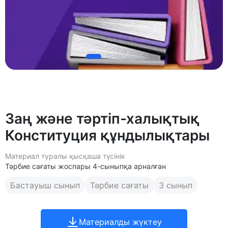
Заң және тәртіп-халықтық
Конституция құндылықтары
Материал туралы қысқаша түсінік
Тәрбие сағаты жоспары 4-сыныпқа арналған
Бастауыш сынып
Тәрбие сағаты
3 сынып
Материалды жүктеу