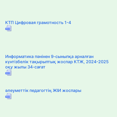
КТП Цифровая грамотность 1-4
Информатика пәнінен 9-сыныпқа арналған
күнтізбелік тақырыптық жоспар КТЖ, 2024-2025
оқу жылы 34-сағат
әлеуметтік педагогтің ЖІИ жоспары