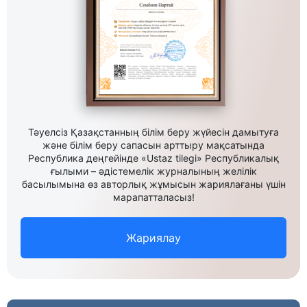
Тәуелсіз Қазақстанның білім беру жүйесін дамытуға
және білім беру сапасын арттыру мақсатында
Республика деңгейінде «Ustaz tilegi» Республикалық
ғылыми – әдістемелік журналының желілік
басылымына өз авторлық жұмысын жариялағаны үшін
марапатталасыз!
Жариялау