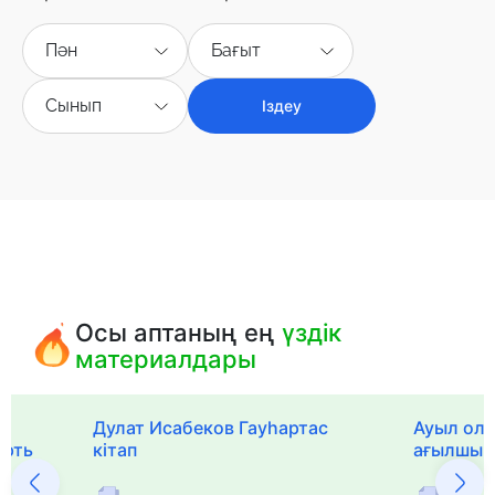
Пән
Бағыт
Сынып
Іздеу
Осы аптаның ең
үздік
материалдары
Дулат Исабеков Гауһартас
Ауыл оли
ерть
кітап
ағылшын 