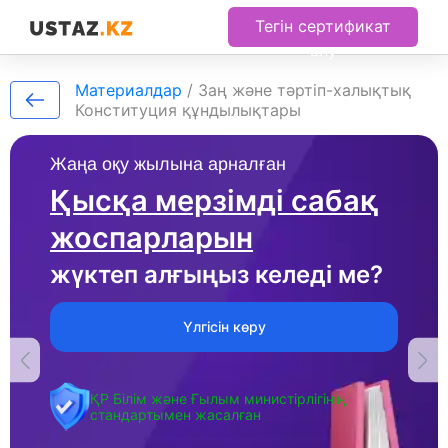
Тегін сертификат
алу
Материалдар
/
Заң және тәртіп-халықтық
Конституция құндылықтары
Жаңа оқу жылына арналған
Қысқа мерзімді сабақ
жоспарларын
жүктеп алғыңыз келеді ме?
Үлгісін көру
ҚР Білім және Ғылым министірлігінің
стандартымен жасалған