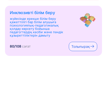
Инклюзивті білім беру
жүйесінде ерекше білім беру
қажеттілігі бар білім алушыға
психологиялық-педагогикалық
қолдау көрсету бойынша
педагогтердің кәсіби және пәндік
құзыреттіліктерін дамыту
80/108
сағат
Толығырақ