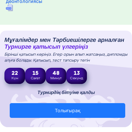
деонтологиясы
Мұғалімдер мен Тәрбиешілерге арналған
Турнирге қатысып үлгеріңіз
Бірінші қатысып көріңіз. Егер орын алып жатсаңыз, дипломды
алуға болады. Қатысып, тест тапсыру тегін
22
15
48
11
Күн
Сағат
Минут
Секунд
Турнирдің бітуіне қалды
Толығырақ