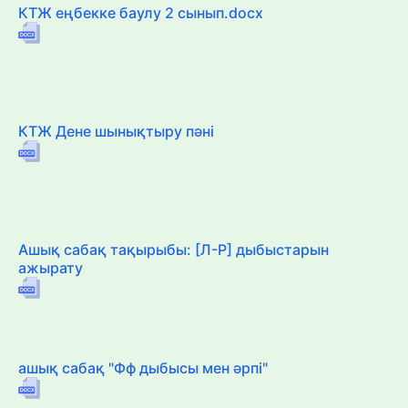
КТЖ еңбекке баулу 2 сынып.docx
КТЖ Дене шынықтыру пәні
Ашық сабақ тақырыбы: [Л-Р] дыбыстарын
ажырату
ашық сабақ "Фф дыбысы мен әрпі"