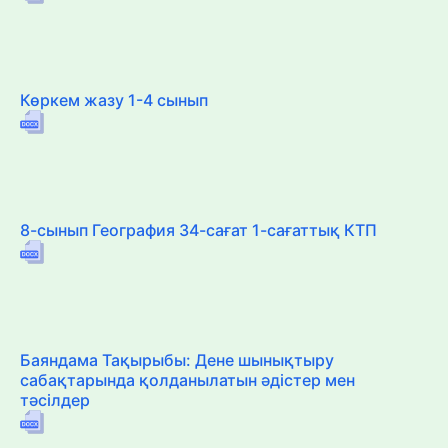
Көркем жазу 1-4 сынып
8-сынып География 34-сағат 1-сағаттық КТП
Баяндама Тақырыбы: Дене шынықтыру
сабақтарында қолданылатын әдістер мен
тәсілдер