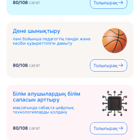
80/108
сағат
Толығырақ
Дене шынықтыру
пәні бойынша педагогтің пәндік және
кәсіби құзыреттілігін дамыту
80/108
сағат
Толығырақ
Білім алушылардың білім
сапасын арттыру
мақсатында сабақта цифрлық
технологияларды қолдану
80/108
сағат
Толығырақ