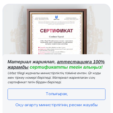
Материал жариялап,
аттестацияға 100%
жарамды
сертификатты тегін алыңыз!
Ustaz tilegi журналы министірліктің тізіміне енген. Qr коды
мен тіркеу номері беріледі. Материал жариялаған соң
сертификат тегін бірден беріледі.
Толығырақ
Оқу-ағарту министірлігінің ресми жауабы