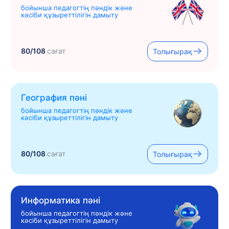
бойынша педагогтің пәндік және
кәсіби құзыреттілігін дамыту
80/108
сағат
Толығырақ
География пәні
бойынша педагогтің пәндік және
кәсіби құзыреттілігін дамыту
80/108
сағат
Толығырақ
Информатика пәні
бойынша педагогтің пәндік және
кәсіби құзыреттілігін дамыту