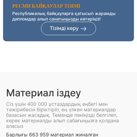
РЕСМИ БАЙҚАУЛАР ТІЗІМІ
Республикалық байқауларға қатысып жарамды
дипломдар алып санатыңызды көтеріңіз!
Тізімді көру
Материал іздеу
Сіз үшін 400 000 ұстаздардың еңбегі мен
тәжірибесін біріктіріп, ең үлкен материалдар
базасын жасадық. Төменде пәніңізді белгілеп,
керек материалды алып сабағыңызға қолдана
аласыз
Барлығы 663 959 материал жиналған