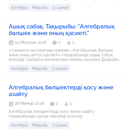
қолдану оқушылардың білім сапасын айтарлықтай
Алгебра
Мақала
11 сынып
жақсартады. Ұсынылған авторлық әдіс-тәсілдер мен
бағалау құралдары оқушылардың ішкі мотивациясын
оятып, логикалық және сыни ойлауын дамытуға, сондай-
ақ тестілеу тапсырмаларын орындаудағы дербестігін
Ашық сабақ. Тақырыбы: "Алгебралық
арттыруға септігін тигізеді. Ұсынылған әдістемелік жүйе
жалпы білім беретін мектептердің математика пәні
бөлшек және оның қасиеті."
мұғалімдерінің күнделікті тәжірибесінде кеңінен
қолданыла алады.
02 Маусым 2026
0
0
7-сыныпта математика пәнінен «Алгебралық бөлшек
және оның негізгі қасиеті» тақырыбында ашық сабақ
өткізілді. Сабақты математика пәнінің мұғалімі Дайрабай
Ұлбану жүргізді. Сабақ барысында оқушылар
Алгебра
Мақала
7 сынып
алгебралық бөлшектер туралы білімдерін толықтырып,
түрлі әдіс-тәсілдер арқылы тапсырмалар орындады.
Топтық жұмыстарға белсенді қатысып, өз ойларын еркін
жеткізді. Қалыптастырушы бағалау жүргізіліп,
Алгебралық бөлшектерді қосу және
оқушылардың пәнге деген қызығушылығы мен
белсенділігі жоғары деңгейде байқалды. Сабақ өз
азайту
мақсатына жетіп, оқушылардың математикалық
білімдерін жетілдіруге ықпал етті.
28 Мамыр 2026
0
0
Алгебралық бөлшектерді қосу және азайту
тақырыбында қысқа мерзімді жоспар
Алгебра
Мақала
7 сынып