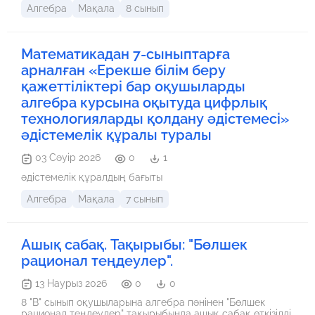
Алгебра
Мақала
8 сынып
Математикадан 7-сыныптарға
арналған «Ерекше білім беру
қажеттіліктері бар оқушыларды
алгебра курсына оқытуда цифрлық
технологияларды қолдану әдістемесі»
әдістемелік құралы туралы
03 Сәуір 2026
0
1
әдістемелік құралдың бағыты
Алгебра
Мақала
7 сынып
Ашық сабақ. Тақырыбы: "Бөлшек
рационал теңдеулер".
13 Наурыз 2026
0
0
8 "В" сынып оқушыларына алгебра пәнінен "Бөлшек
рационал теңдеулер" тақырыбында ашық сабақ өткізілді.