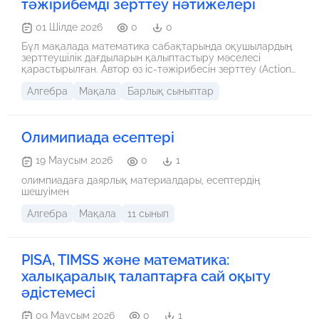
тәжірибемді зерттеу нәтижелері
01 Шілде 2026
0
0
Бұл мақалада математика сабақтарында оқушылардың
зерттеушілік дағдыларын қалыптастыру мәселесі
қарастырылған. Автор өз іс-тәжірибесін зерттеу (Action
Research) барысында қолданылған тиімді әдіс-тәсілдер
Алгебра
Мақала
Барлық сыныптар
мен олардың оқушылардың үлгеріміне, сыни ойлау
қабілетіне тигізген әсерін талдайды. Қ. Сатпаев атындағы
мектеп-лицейі базасында жүргізілген практикалық
жұмыстардың нәтижелері ұсынылған.
Олимипиада есептері
19 Маусым 2026
0
1
олимпиадаға даярлық материалдары, есептердің
шешуімен
Алгебра
Мақала
11 сынып
PISA, TIMSS және математика:
халықаралық талаптарға сай оқыту
әдістемесі
09 Маусым 2026
0
1