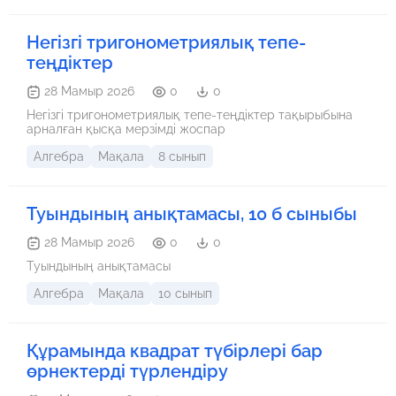
Негізгі тригонометриялық тепе-
теңдіктер
28 Мамыр 2026
0
0
Негізгі тригонометриялық тепе-теңдіктер тақырыбына
арналған қысқа мерзімді жоспар
Алгебра
Мақала
8 сынып
Туындының анықтамасы, 10 б сыныбы
28 Мамыр 2026
0
0
Туындының анықтамасы
Алгебра
Мақала
10 сынып
Құрамында квадрат түбірлері бар
өрнектерді түрлендіру