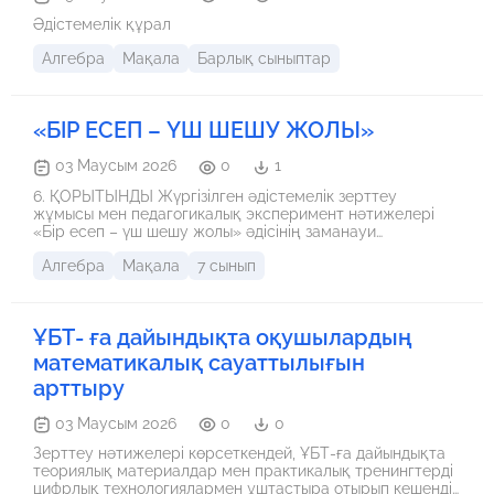
Әдістемелік құрал
Алгебра
Мақала
Барлық сыныптар
«БІР ЕСЕП – ҮШ ШЕШУ ЖОЛЫ»
03 Маусым 2026
0
1
6. ҚОРЫТЫНДЫ Жүргізілген әдістемелік зерттеу
жұмысы мен педагогикалық эксперимент нәтижелері
«Бір есеп – үш шешу жолы» әдісінің заманауи
математикалық білім берудегі тиімділігін толық
Алгебра
Мақала
7 сынып
дәлелдейді. Бұл әдіс оқушыны дайын шаблондарды
механикалық орындаушы деңгейінен, мәселені жан-
жақты талдай алатын стратегиялық ойлаушы деңгейіне
көтереді. Әдісті мектеп тәжірибесіне кеңінен енгізу үшін
ҰБТ- ға дайындықта оқушылардың
келесі әдістемелік ұсыныстарды атап өтуге болады: •
Әдісті сабақта тек эпизодтық түрде емес, жүйелі түрде
математикалық сауаттылығын
(аптасына кемінде 1-2 рет) қолдану қажет; • Есептерді
арттыру
таңдау барысында олардың тек арифметикалық емес,
геометриялық және бағдарламалық модельдеуге келуін
03 Маусым 2026
0
0
(пәнаралық интеграциясын) ескеру маңызды; •
Оқушылардың ізденісін ынталандыру үшін бағалау
Зерттеу нәтижелері көрсеткендей, ҰБТ-ға дайындықта
парақтарында баламалы шешім жолдары үшін арнайы
теориялық материалдар мен практикалық тренингтерді
ынталандырушы дескрипторлар қарастырылуы тиіс.
цифрлық технологиялармен ұштастыра отырып кешенді