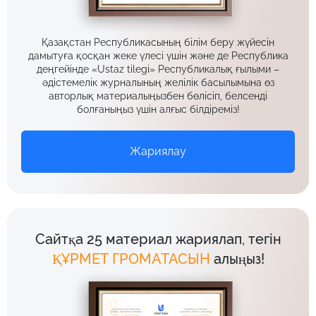
Қазақстан Республикасының білім беру жүйесін
дамытуға қосқан жеке үлесі үшін және де Республика
деңгейінде «Ustaz tilegi» Республикалық ғылыми –
әдістемелік журналының желілік басылымына өз
авторлық материалыңызбен бөлісіп, белсенді
болғаныңыз үшін алғыс білдіреміз!
Жариялау
Сайтқа 25 материал жариялап, тегін
ҚҰРМЕТ ГРОМАТАСЫН
алыңыз!