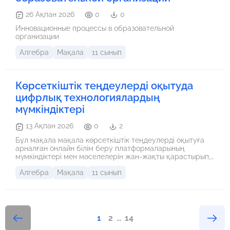
26 Ақпан 2026
0
0
Инновационные процессы в образовательной
организации
Алгебра
Мақала
11 сынып
Көрсеткіштік теңдеулерді оқытуда
цифрлық технологиялардың
мүмкіндіктері
13 Ақпан 2026
0
2
Бұл мақала мақала көрсеткіштік теңдеулерді оқытуға
арналған онлайн білім беру платформаларының
мүмкіндіктері мен мәселелерін жан-жақты қарастырып,
оқытуды нәтижелі және қолжетімді етуге көмектесетін
Алгебра
Мақала
11 сынып
тәсілдерді анықтауға бағытталған.
1
2
...
14