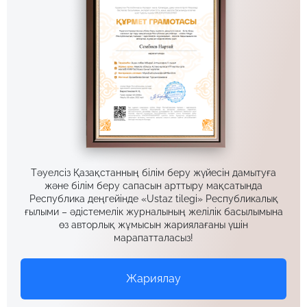
Тәуелсіз Қазақстанның білім беру жүйесін дамытуға
және білім беру сапасын арттыру мақсатында
Республика деңгейінде «Ustaz tilegi» Республикалық
ғылыми – әдістемелік журналының желілік басылымына
өз авторлық жұмысын жариялағаны үшін
марапатталасыз!
Жариялау