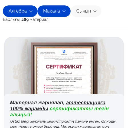
Алгебра
Мақала
Сынып
Барлығы:
269
материал
Материал жариялап,
аттестацияға
100% жарамды
сертификатты тегін
алыңыз!
Ustaz tilegi журналы министірліктің тізіміне енген. Qr коды
мен тіркеу номері беріледі. Материал жариялаған соң