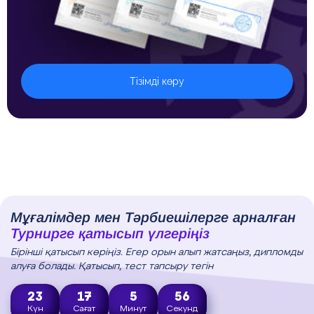
Тізімді көру
Мұғалімдер мен Тәрбиешілерге арналған
Турнирге қатысып үлгеріңіз
Бірінші қатысып көріңіз. Егер орын алып жатсаңыз, дипломды
алуға болады. Қатысып, тест тапсыру тегін
23
17
5
55
Күн
Сағат
Минут
Секунд