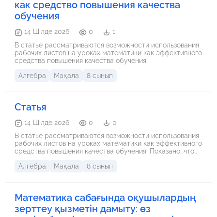
как средство повышения качества
обучения
14 Шілде 2026
0
1
В статье рассматриваются возможности использования
рабочих листов на уроках математики как эффективного
средства повышения качества обучения.
Алгебра
Мақала
8 сынып
Статья
14 Шілде 2026
0
0
В статье рассматриваются возможности использования
рабочих листов на уроках математики как эффективного
средства повышения качества обучения. Показано, что
рабочие листы помогают активизировать
Алгебра
Мақала
8 сынып
познавательную деятельность учащихся, развивать
логическое мышление, формировать навыки
самостоятельной работы и осуществлять
индивидуальный подход.
Математика сабағында оқушылардың
зерттеу қызметін дамыту: өз