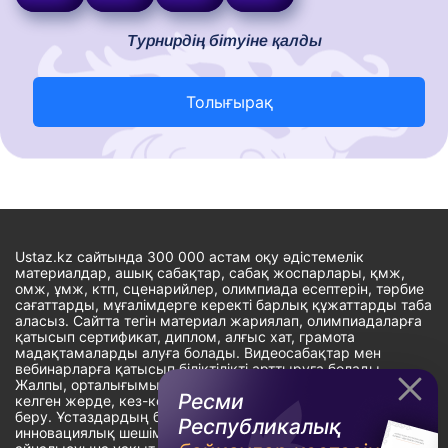
Турнирдің бітуіне қалды
Толығырақ
Ustaz.kz сайтында 300 000 астам оқу әдістемелік
материалдар, ашық сабақтар, сабақ жоспарлары, қмж,
омж, ұмж, ктп, сценарийлер, олимпиада есептерін, тәрбие
сағаттарды, мұғалімдерге керекті барлық құжаттарды таба
аласыз. Сайтта тегін материал жариялап, олимпиадаларға
қатысып сертификат, диплом, алғыс хат, грамота
мадақтамаларды алуға болады. Видеосабақтар мен
вебинарларға қатысып біліктілікті арттыруға болады.
Жалпы, орталығымыздың басты мақсаты: ұстаздарға кез-
Ресми
келген жерде, кез-келген уақытта білім алуына мүмкіндік
беру. Ұстаздардың барлық өзекті мәселелеріне
Республикалық
инновациялық шешім тауып, шығармашылық жұмыспен