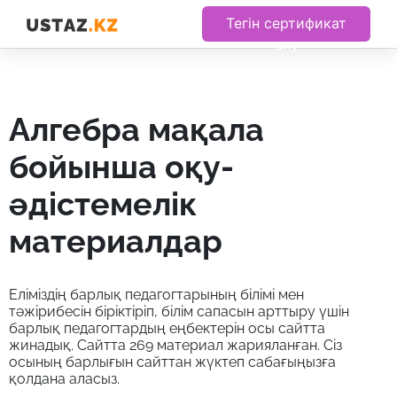
Тегін сертификат
алу
алгебра мақала
бойынша оқу-
әдістемелік
материалдар
Еліміздің барлық педагогтарының білімі мен
тәжірибесін біріктіріп, білім сапасын арттыру үшін
барлық педагогтардың еңбектерін осы сайтта
жинадық. Сайтта 269 материал жарияланған. Сіз
осының барлығын сайттан жүктеп сабағыңызға
қолдана аласыз.