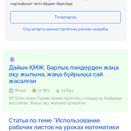
сертификат тегін бірден беріледі.
Толығырақ
Оқу-ағарту министірлігінің ресми жауабы
Дайын ҚМЖ. Барлық пәндерден жаңа
оқу жылына, жаңа бұйрыққа сай
жасалған
Жаңа
17 863
13 694
ҚР Білім және Ғылым министірлігінің стандарты бойынша
жасалған. Жаңа оқу жылына арналған
Статья по теме "Использование
рабочих листов на уроках математики