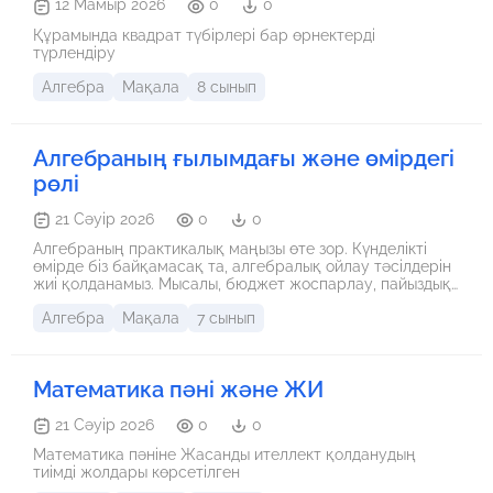
12 Мамыр 2026
0
0
Құрамында квадрат түбірлері бар өрнектерді
түрлендіру
Алгебра
Мақала
8 сынып
Алгебраның ғылымдағы және өмірдегі
рөлі
21 Сәуір 2026
0
0
Алгебраның практикалық маңызы өте зор. Күнделікті
өмірде біз байқамасақ та, алгебралық ойлау тәсілдерін
жиі қолданамыз. Мысалы, бюджет жоспарлау, пайыздық
өсімді есептеу, уақытты тиімді пайдалану сияқты
Алгебра
Мақала
7 сынып
әрекеттердің барлығы белгілі бір деңгейде алгебрамен
байланысты. Сонымен қатар, физикада қозғалыс
заңдарын сипаттау, химияда реакция теңдеулерін
теңестіру, экономикада сұраныс пен ұсынысты талдау
Математика пәні және ЖИ
сияқты көптеген процестер алгебраға сүйенеді.
21 Сәуір 2026
0
0
Математика пәніне Жасанды ителлект қолданудың
тиімді жолдары көрсетілген