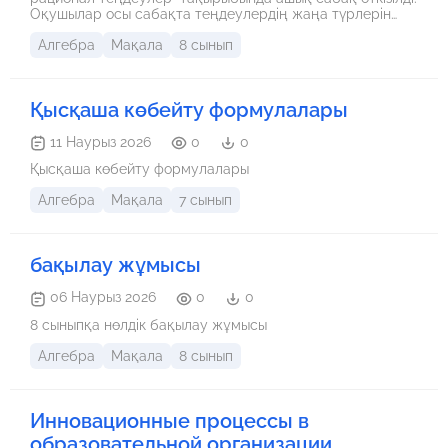
Оқушылар осы сабақта теңдеулердің жаңа түрлерін
меңгерді. Сабақ барысында түрлі әдіс-тәсілдер
Алгебра
Мақала
8 сынып
қолданылды.
Қысқаша көбейту формулалары
11 Наурыз 2026
0
0
Қысқаша көбейту формулалары
Алгебра
Мақала
7 сынып
бақылау жұмысы
06 Наурыз 2026
0
0
8 сыныпқа нөлдік бақылау жұмысы
Алгебра
Мақала
8 сынып
Инновационные процессы в
образовательной организации