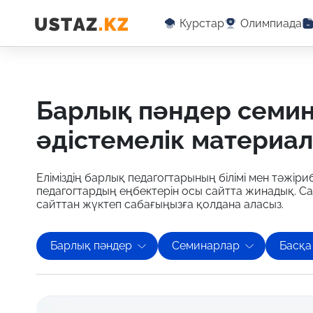
Курстар
Олимпиада
барлық пәндер семинарлар бойынша оқу-
әдістемелік материа
Еліміздің барлық педагогтарының білімі мен тәжіриб
педагогтардың еңбектерін осы сайтта жинадық. С
сайттан жүктеп сабағыңызға қолдана аласыз.
Барлық пәндер
Семинарлар
Басқа