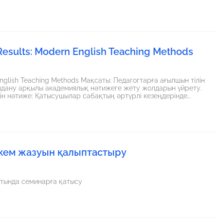
esults: Modern English Teaching Methods
ақсаты: Педагогтарға ағылшын тілін
қолдану арқылы академиялық нәтижеге жету жолдарын үйрету.
кем жазуын қалыптастыру
атында семинарға қатысу