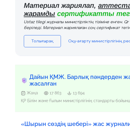
Материал жариялап,
аттеста
жарамды
сертификатты тегі
Ustaz tilegi журналы министірліктің тізіміне енген. Q
беріледі. Материал жариялаған соң сертификат тегін
Толығырақ
Оқу-ағарту министірлігінің р
Дайын ҚМЖ. Барлық пәндерден жа
жасалған
Жаңа
17 863
13 694
ҚР Білім және Ғылым министірлігінің стандарты бойы
«Шырын сөздің шебері» жас журна