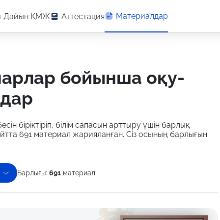
Материалдар
Дайын ҚМЖ
Аттестация
лдар
есін біріктіріп, білім сапасын арттыру үшін барлық
айтта 691 материал жарияланған. Сіз осының барлығын
Барлығы:
691
материал