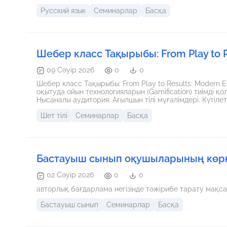
Русский язык
Семинарлар
Басқа
Шебер класс Тақырыбы: From Play to R
09 Сәуір 2026
0
0
Шебер класс Тақырыбы: From Play to Results: Modern English Teaching Methods М
оқытуда ойын технологияларын (Gamification) тиімді 
Нысаналы аудитория: Ағылшын тілі мұғалімдері. Күтілетін нәтиже: Қатысушылар сабақтың әртүрлі кезеңдерінде
қолданылатын 3-4 жаңа әдістемені меңгереді.
Шет тілі
Семинарлар
Басқа
Бастауыш сынып оқушыларының көр
02 Сәуір 2026
0
0
авторлық бағдарлама негізінде тәжірибе тарату мақс
Бастауыш сынып
Семинарлар
Басқа