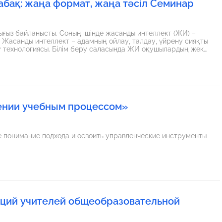
бақ: жаңа формат, жаңа тәсіл Семинар
тығыз байланысты. Соның ішінде жасанды интеллект (ЖИ) –
ты
у технологиясы. Білім беру саласында ЖИ оқушылардың жеке
ға, оқу материалын бейімдеуге және оқу жетістігін талдауға
сын құруға, автоматты
еңгеруші тұлға. Жасанды интеллект осы үдерісті тиімді
ылады.
ении учебным процессом»
е понимание подхода и освоить управленческие инструменты
ций учителей общеобразовательной