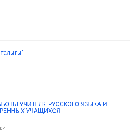
рталығы"
БОТЫ УЧИТЕЛЯ РУССКОГО ЯЗЫКА И
ДАРЁННЫХ УЧАЩИХСЯ
шыгару