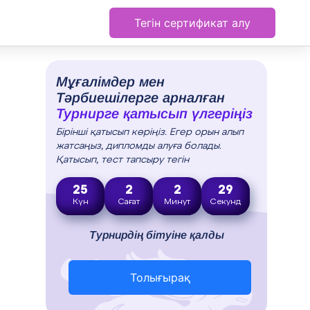
Тегін сертификат алу
Мұғалімдер мен
Тәрбиешілерге арналған
Турнирге қатысып үлгеріңіз
Бірінші қатысып көріңіз. Егер орын алып
жатсаңыз, дипломды алуға болады.
Қатысып, тест тапсыру тегін
25
2
2
28
Күн
Сағат
Минут
Секунд
Турнирдің бітуіне қалды
Толығырақ