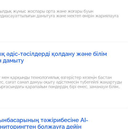
жылдық жұмыс жоспары орта және жоғары буын
диасауаттылығын дамытуға және мектеп өмірін жариялауға
 әдіс-тәсілдерді қолдану және білім
н дамыту
у мен қарқынды технологиялық өзгерістер кезеңін бастан
с, сағат санап дамуы оқыту әдістемесін түбегейлі жаңартуды
ырғасындағы қарапайым пәндердің бірі емес, заманауи білім
ргетасына айналды. 2026 жылдың шынайылығы бізден
здігінен білім алуға, ақпаратты іздеуге, талдауға және
рынбасарының тәжірибесіне AI-
ониторингтен болжауға дейін