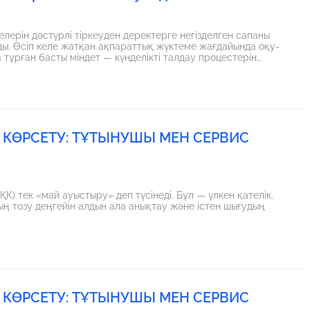
елерін дәстүрлі тіркеуден деректерге негізделген сапаны
ады. Өсіп келе жатқан ақпараттық жүктеме жағдайында оқу-
 тұрған басты міндет — күнделікті талдау процестерін
нтеллект (ЖИ) технологиялары
лімдегі олқылықтарды факт орын алғаннан кейін жай ғана
де анықтауға және педагогтерге атаулы әдістемелік көмек
 КӨРСЕТУ: ТҰТЫНУШЫ МЕН СЕРВИС
К) тек «май ауыстыру» деп түсінеді. Бұл — үлкен қателік.
ың тозу деңгейін алдын ала анықтау және істен шығудың
 КӨРСЕТУ: ТҰТЫНУШЫ МЕН СЕРВИС