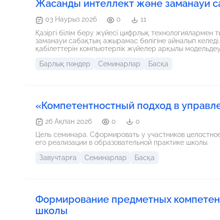
Жасанды интеллект және заманауи са
03 Наурыз 2026
0
11
Қазіргі білім беру жүйесі цифрлық технологиялармен 
заманауи сабақтың ажырамас бөлігіне айналып келеді. Жасанды интеллект – адамның ойлау, талдау, үйрену сияқ
қабілеттерін компьютерлік жүйелер арқылы модельде
ерекшеліктерін ескеріп, сараланған тапсырмалар құру
Барлық пәндер
Семинарлар
Басқа
мүмкіндік береді. Заманауи сабақ – бұл тек ақпарат беру емес, оқушыны белсенді әрекетке тарту, сыни ойлауын
дамыту және цифрлық құралдарды тиімді пайдалану. ЖИ көмегімен: жеке оқу траектория
бағалау жүргізуге, интерактивті тапсырмалар әзірлеуге, уақытты үнемдеуге болады. Жаңа форматтағы сабақта
мұғалім – бағыттаушы, ал оқушы – білімді өз бетінше м
ұйымдастыруға көмектесетін қуатты құрал болып таб
«Компетентностный подход в управл
26 Ақпан 2026
0
0
Цель семинара. Сформировать у участников целостно
его реализации в образовательной практике школы.
Завучтарға
Семинарлар
Басқа
Формирование предметных компетен
школы