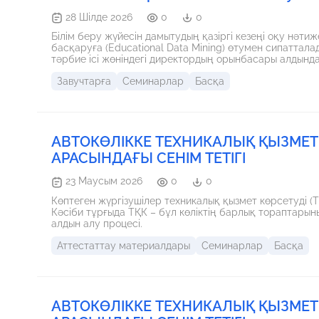
28 Шілде 2026
0
0
Білім беру жүйесін дамытудың қазіргі кезеңі оқу нәтиж
басқаруға (Educational Data Mining) өтумен сипаттал
тәрбие ісі жөніндегі директордың орынбасары алдында
оңтайландыру және пассивті бақылаудан прогностикалық басқаруға өту. Жасанды и
Завучтарға
Семинарлар
Басқа
мен цифрлық талдау сервистерін пайдалану завучқа бі
тіркеп қоймай, үлгерімнің төмендеу қаупін ерте кезең
көрсетуге мүмкіндік береді.
АВТОКӨЛІККЕ ТЕХНИКАЛЫҚ ҚЫЗМЕТ
АРАСЫНДАҒЫ СЕНІМ ТЕТІГІ
23 Маусым 2026
0
0
Көптеген жүргізушілер техникалық қызмет көрсетуді (ТҚ
Кәсіби тұрғыда ТҚК – бұл көліктің барлық тораптарын
алдын алу процесі.
Аттестаттау материалдары
Семинарлар
Басқа
АВТОКӨЛІККЕ ТЕХНИКАЛЫҚ ҚЫЗМЕТ