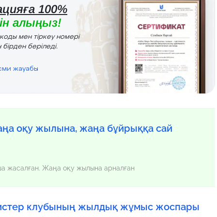
цияға 100%
н алыңыз!
r коды мен тіркеу номері
 бірден беріледі.
есми жауабы
ңа оқу жылына, жаңа бұйрыққа сай
нша жасалған. Жаңа оқу жылына арналған
листер клубының жылдық жұмыс жоспары