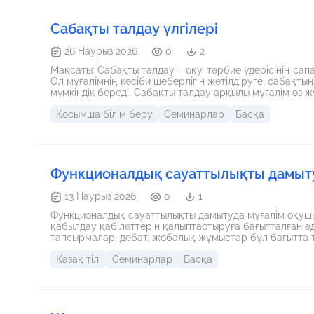
Сабақты талдау үлгілері
26 Наурыз 2026
0
2
Мақсаты: Сабақты талдау – оқу-тәрбие үдерісінің сап
Ол мұғалімнің кәсіби шеберлігін жетілдіруге, сабақтың
мүмкіндік береді. Сабақты талдау арқылы мұғалім өз 
кемшіліктерін анықтайды. Қазіргі білім беру жүйесінде
Қосымша білім беру
Семинарлар
Басқа
әрбір өткізілген сабақ жүйелі түрде талданып, қорыт
сабақ сапасын арттырудағы талдаудың рөлі Педагогика
Функционалдық сауаттылықты дамыт
13 Наурыз 2026
0
1
Функционалдық сауаттылықты дамытуда мұғалім оқушыл
қабылдау қабілеттерін қалыптастыруға бағытталған әд
тапсырмалар, дебат, жобалық жұмыстар бұл бағытта т
Қазақ тілі
Семинарлар
Басқа