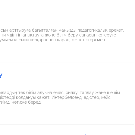
асын арттыруға бағытталған маңызды педагогикалық әрекет.
 тиімділігін анықтауға және білім беру сапасын көтеруге
жұмысына сыни көзқараспен қарап, жетістіктері мен
 сабақ сапасын арттыру – басты міндеттердің бірі. Сондықтан
ынды жасалуы тиіс.Сабақты талдаудың мақсаты мен маңызы
лық үдерістегі кері байланыстың қажеттілігі
у
ардың тек білім алуына емес, ойлау, талдау және шешім
істерді қолдануы қажет. Интербелсенді әдістер, кейс
иімді нәтиже береді.