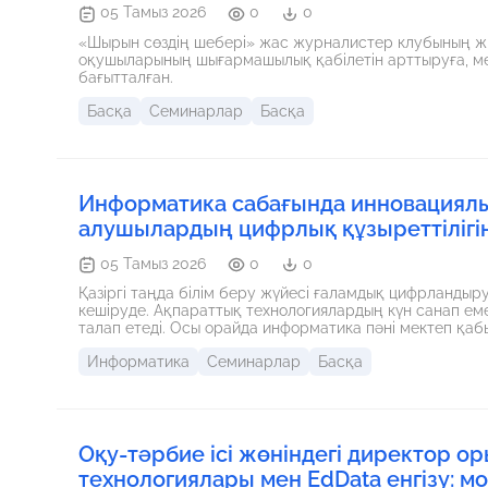
05 Тамыз 2026
0
0
«Шырын сөздің шебері» жас журналистер клубының 
оқушыларының шығармашылық қабілетін арттыруға, ме
бағытталған.
Басқа
Семинарлар
Басқа
Информатика сабағында инновациялық
алушылардың цифрлық құзыреттілігі
05 Тамыз 2026
0
0
Қазіргі таңда білім беру жүйесі ғаламдық цифрландыр
кешіруде. Ақпараттық технологиялардың күн санап еме
талап етеді. Осы орайда информатика пәні мектеп қаб
берудің, зерттеушілік пен шығармашылықтың негізгі і
Информатика
Семинарлар
Басқа
оқушыларға дайын ақпаратты хабарлауды емес, оларды ө
өңдеуге үйретуді талап етеді.
Оқу-тәрбие ісі жөніндегі директор о
технологиялары мен EdData енгізу: м