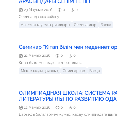
АРАСЫНДАҒЫ СЕНІМ ТЕТІГІ
23 Маусым 2026
0
0
Семинарда сөз сөйлеу
Аттестаттау материалдары
Семинарлар
Басқа
Семинар "Кітап білім мен мәдениет о
21 Мамыр 2026
0
0
Кітап білім мен мәдениет орталығы.
Мектепалды даярлық
Семинарлар
Басқа
ОЛИМПИАДНАЯ ШКОЛА: СИСТЕМА РА
ЛИТЕРАТУРЫ (Я2) ПО РАЗВИТИЮ О
12 Мамыр 2026
0
0
Дарынды балалармен жумыс жасау олимпиадага 