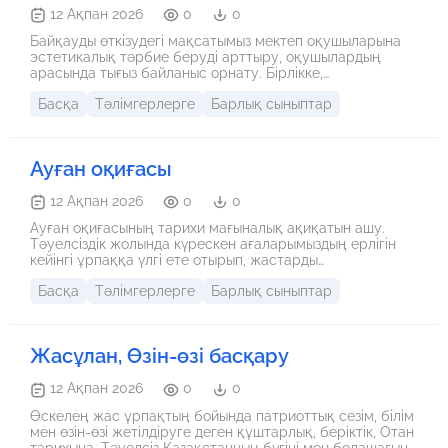
12 Ақпан 2026
0
0
Байқауды өткізудегі мақсатымыз мектеп оқушыларына
эстетикалық тәрбие беруді арттыру, оқушылардың
арасында тығыз байланыс орнату. Бірлікке,
ұйымдастырушылыққа, патриоттыққа, өнерді бағалай
Басқа
Тәлімгерлерге
Барлық сыныптар
білуге тәрбиелеу болып табылады.
Ауған оқиғасы
12 Ақпан 2026
0
0
Ауған оқиғасының тарихи мағыналық ақиқатын ашу.
Тәуелсіздік жолында күрескен ағаларымыздың ерлігін
кейінгі ұрпаққа үлгі ете отырып, жастарды
Отансүйгіштікке, ерлікке баулу, Ауған соғысы
Басқа
Тәлімгерлерге
Барлық сыныптар
ардагерлеріне құрмет көрсету
Жасұлан, Өзін-өзі басқару
12 Ақпан 2026
0
0
Өскелең жас ұрпақтың бойында патриоттық сезім, білім
мен өзін-өзі жетілдіруге деген құштарлық, беріктік, Отан
тарихына, Тәуелсіз Қазақстанның бүгіні мен болашағына