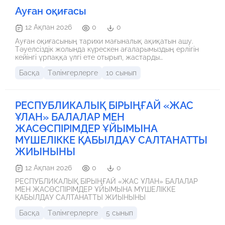
Ауған оқиғасы
12 Ақпан 2026
0
0
Ауған оқиғасының тарихи мағыналық ақиқатын ашу.
Тәуелсіздік жолында күрескен ағаларымыздың ерлігін
кейінгі ұрпаққа үлгі ете отырып, жастарды
Отансүйгіштікке, ерлікке баулу, Ауған соғысы
Басқа
Тәлімгерлерге
10 сынып
ардагерлеріне құрмет көрсету
РЕСПУБЛИКАЛЫҚ БІРЫҢҒАЙ «ЖАС
ҰЛАН» БАЛАЛАР МЕН
ЖАСӨСПІРІМДЕР ҰЙЫМЫНА
МҮШЕЛІККЕ ҚАБЫЛДАУ САЛТАНАТТЫ
ЖИЫНЫНЫ
12 Ақпан 2026
0
0
РЕСПУБЛИКАЛЫҚ БІРЫҢҒАЙ «ЖАС ҰЛАН» БАЛАЛАР
МЕН ЖАСӨСПІРІМДЕР ҰЙЫМЫНА МҮШЕЛІККЕ
ҚАБЫЛДАУ САЛТАНАТТЫ ЖИЫНЫНЫ
Басқа
Тәлімгерлерге
5 сынып