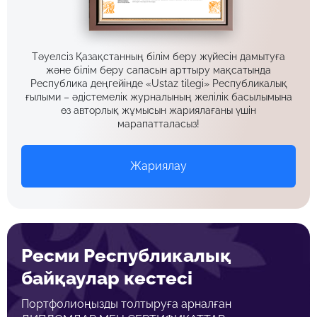
Тәуелсіз Қазақстанның білім беру жүйесін дамытуға
және білім беру сапасын арттыру мақсатында
Республика деңгейінде «Ustaz tilegi» Республикалық
ғылыми – әдістемелік журналының желілік басылымына
өз авторлық жұмысын жариялағаны үшін
марапатталасыз!
Жариялау
Ресми Республикалық
байқаулар кестесі
Портфолиоңызды толтыруға арналған