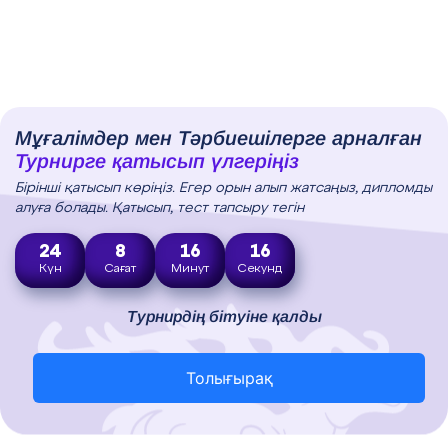
Мұғалімдер мен Тәрбиешілерге арналған
Турнирге қатысып үлгеріңіз
Бірінші қатысып көріңіз. Егер орын алып жатсаңыз, дипломды
алуға болады. Қатысып, тест тапсыру тегін
24
8
16
15
Күн
Сағат
Минут
Секунд
Турнирдің бітуіне қалды
Толығырақ