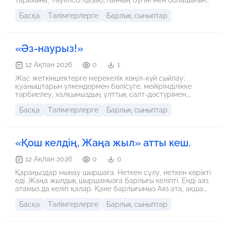
деген жауапкершілікті қалыптастыру мақсатында №118
Басқа
Тәлімгерлерге
Барлық сыныптар
Көкбұлақ жалпы орта білім беретін мектебінде
«Ұланымыз ұлы елдің» атты ұйымдастырылған
салтанатты қабылдауда мектеп белсенділері, өнерлі
өнерпаздар, олимпиада жеңімпаздары, оқу үздіктері,
«Әз-наурыз!»
спорт жеңімпаздары «Жас Ұлан» ұйымына
қабылданады. «Жас Ұлан» қатарына қабылдаудың
негізгі мақсаты оқушылардың қоғамдық, танымдық және
12 Ақпан 2026
0
1
шығармашылық белсенділігін көтеру болып табылады.
Жас жеткіншектерге мерекелік көңіл-күй сыйлау;
қуаныштарын үлкендермен бөлісуге, мейірімділікке
тәрбиелеу, халқымыздың ұлттық салт-дәстүрімен,
ұлттық құндылықтармен кеңірек таныстыру; әртүрлі
Басқа
Тәлімгерлерге
Барлық сыныптар
ұлттық ойындар арқылы жас жеткіншектердің тұлғалық
қабілетін дамыту.
«Қош келдің, Жаңа жыл» атты кеш.
12 Ақпан 2026
0
0
Қараңыздар мынау шыршаға. Неткен сұлу, неткен көрікті
еді. Жаңа жылдық шыршамызға барлығы келіпті. Енді аяз
атамыз да келіп қалар. Қане барлығымыз Аяз ата, ақша
қар, жаңа жылым кел деп шақырайық.
Басқа
Тәлімгерлерге
Барлық сыныптар