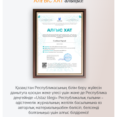
АЛҒЫС ХАТ
алыңыз!
Қазақстан Республикасының білім беру жүйесін
дамытуға қосқан жеке үлесі үшін және де Республика
деңгейінде «Ustaz tilegi» Республикалық ғылыми –
әдістемелік журналының желілік басылымына өз
авторлық материалыңызбен бөлісіп, белсенді
болғаныңыз үшін алғыс білдіреміз!