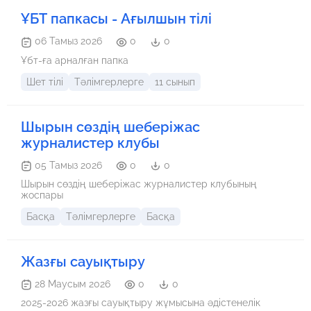
ҰБТ папкасы - Ағылшын тілі
06 Тамыз 2026
0
0
Ұбт-ға арналған папка
Шет тілі
Тәлімгерлерге
11 сынып
Шырын сөздің шеберіжас
журналистер клубы
05 Тамыз 2026
0
0
Шырын сөздің шеберіжас журналистер клубының
жоспары
Басқа
Тәлімгерлерге
Басқа
Жазғы сауықтыру
28 Маусым 2026
0
0
2025-2026 жазғы сауықтыру жұмысына әдістенелік