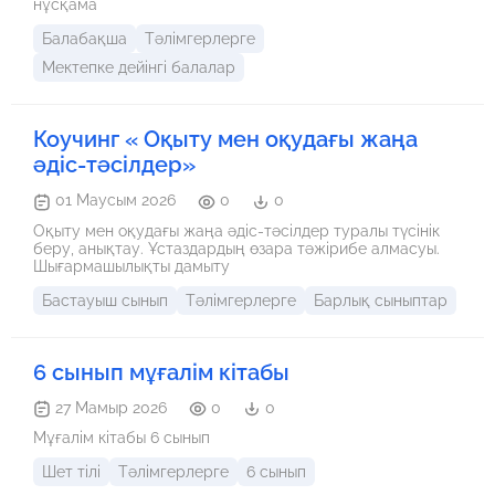
нұсқама
Балабақша
Тәлімгерлерге
Мектепке дейінгі балалар
Коучинг « Оқыту мен оқудағы жаңа
әдіс-тәсілдер»
01 Маусым 2026
0
0
Оқыту мен оқудағы жаңа әдіс-тәсілдер туралы түсінік
беру, анықтау. Ұстаздардың өзара тәжірибе алмасуы.
Шығармашылықты дамыту
Бастауыш сынып
Тәлімгерлерге
Барлық сыныптар
6 сынып мұғалім кітабы
27 Мамыр 2026
0
0
Мұғалім кітабы 6 сынып
Шет тілі
Тәлімгерлерге
6 сынып