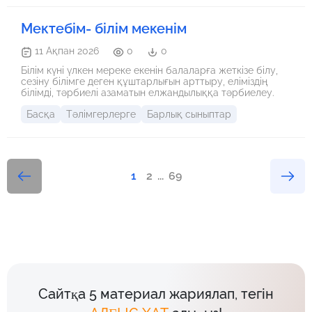
Мектебім- білім мекенім
11 Ақпан 2026
0
0
Білім күні үлкен мереке екенін балаларға жеткізе білу,
сезіну білімге деген құштарлығын арттыру, еліміздің
білімді, тәрбиелі азаматын елжандылыққа тәрбиелеу.
Басқа
Тәлімгерлерге
Барлық сыныптар
1
2
...
69
Сайтқа 5 материал жариялап, тегін