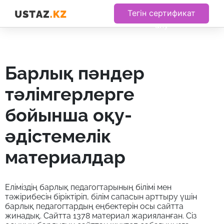
Тегін сертификат
алу
барлық пәндер
тәлімгерлерге
бойынша оқу-
әдістемелік
материалдар
Еліміздің барлық педагогтарының білімі мен
тәжірибесін біріктіріп, білім сапасын арттыру үшін
барлық педагогтардың еңбектерін осы сайтта
жинадық. Сайтта 1378 материал жарияланған. Сіз