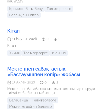
қабылдау
Қосымша білім беру
Тәлімгерлерге
Барлық сыныптар
Кітап
11 Наурыз 2026
0
0
Кітап
Химия
Тәлімгерлерге
11 сынып
Мектеппен сабақтастық:
«Бастауышпен көпір» жобасы
13 Ақпан 2026
0
2
Мектеп пен балабақша ынтымақтастығын арттыруда
тиімді жоба болып табылады
Балабақша
Тәлімгерлерге
Мектепке дейінгі балалар