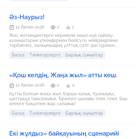
Әз-Наурыз!
12 Ақпан 2026
0
1
Жас жеткіншектерге мерекелік көңіл-күй сыйлау;
қуаныштарын үлкендермен бөлісуге, мейірімділікке
тәрбиелеу, халқымыздың ұлттық салт-дәстүрімен,
ұлттық құндылықтармен кеңірек таныстыру; әртүрлі
Басқа
Тәлімгерлерге
Барлық сыныптар
ұлттық ойындар арқылы жас жеткіншектердің тұлғалық
қабілетін дамыту.
«Қош келдің, Жаңа жыл» атты кеш.
12 Ақпан 2026
0
0
Құтты болсын жаңа жыл, барша халық, Қуанышқа,
шаттыққа тамсанайық. Бірімізге шынайы тілек тілеп, Бар
әлемге бақытпен жар салайық!
Басқа
Тәлімгерлерге
Барлық сыныптар
Екі жұлдыз» байқауының сценарийі