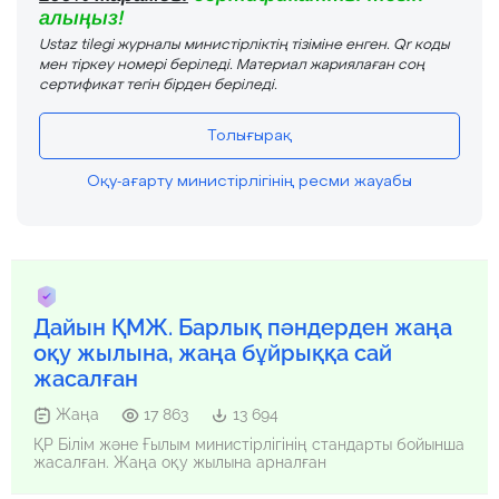
алыңыз!
Ustaz tilegi журналы министірліктің тізіміне енген. Qr коды
мен тіркеу номері беріледі. Материал жариялаған соң
сертификат тегін бірден беріледі.
Толығырақ
Оқу-ағарту министірлігінің ресми жауабы
Дайын ҚМЖ. Барлық пәндерден жаңа
оқу жылына, жаңа бұйрыққа сай
жасалған
Жаңа
17 863
13 694
ҚР Білім және Ғылым министірлігінің стандарты бойынша
жасалған. Жаңа оқу жылына арналған