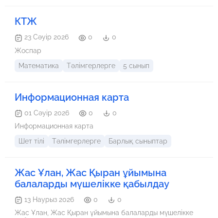
КТЖ
23 Сәуір 2026
0
0
Жоспар
Математика
Тәлімгерлерге
5 сынып
Информационная карта
01 Сәуір 2026
0
0
Информационная карта
Шет тілі
Тәлімгерлерге
Барлық сыныптар
Жас Ұлан, Жас Қыран ұйымына
балаларды мүшелікке қабылдау
13 Наурыз 2026
0
0
Жас Ұлан, Жас Қыран ұйымына балаларды мүшелікке