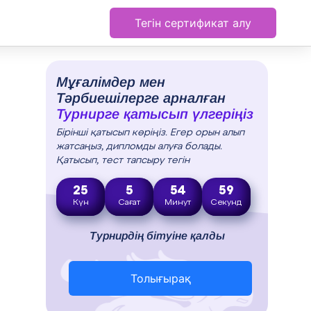
Тегін сертификат алу
Мұғалімдер мен
Тәрбиешілерге арналған
Турнирге қатысып үлгеріңіз
Бірінші қатысып көріңіз. Егер орын алып
жатсаңыз, дипломды алуға болады.
Қатысып, тест тапсыру тегін
25
5
54
58
Күн
Сағат
Минут
Секунд
Турнирдің бітуіне қалды
Толығырақ