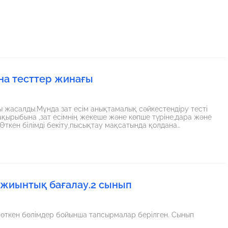
ына тесттер жинағы
ғы жасалды.Мұнда зат есім анықтамалық сәйкестендіру тесті
тақырыбына ,зат есімнің жекеше және көпше түріне,дара және
 Өткен білімді бекіту,пысықтау мақсатында қолдана
 жиынтық бағалау.2 сынып
 өткен бөлімдер бойынша тапсырмалар берілген. Сынып