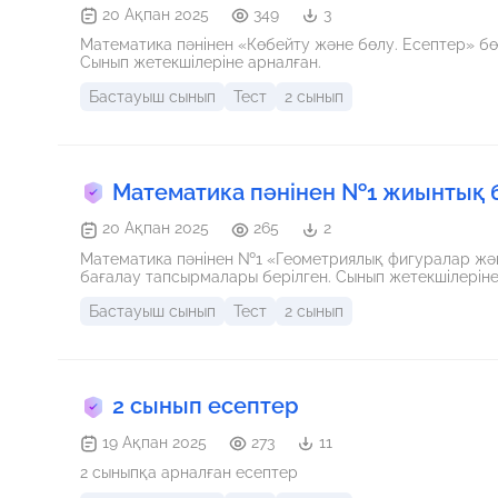
20 Ақпан 2025
349
3
Математика пәнінен «Көбейту және бөлу. Есептер» бө
Сынып жетекшілеріне арналған.
Бастауыш сынып
Тест
2 сынып
Математика пәнінен №1 жиынтық б
20 Ақпан 2025
265
2
Математика пәнінен №1 «Геометриялық фигуралар жә
бағалау тапсырмалары берілген. Сынып жетекшілеріне
Бастауыш сынып
Тест
2 сынып
2 сынып есептер
19 Ақпан 2025
273
11
2 сыныпқа арналған есептер