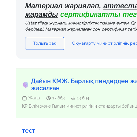
Материал жариялап,
аттеста
жарамды
сертификатты тегі
Ustaz tilegi журналы министірліктің тізіміне енген. Q
беріледі. Материал жариялаған соң сертификат тегін
Толығырақ
Оқу-ағарту министірлігінің р
Дайын ҚМЖ. Барлық пәндерден жа
жасалған
Жаңа
17 863
13 694
ҚР Білім және Ғылым министірлігінің стандарты бойы
тест