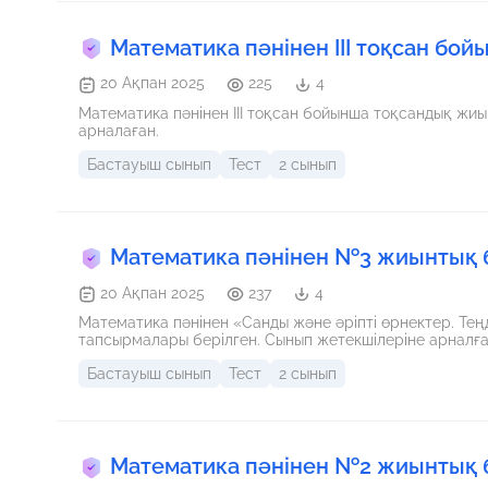
Математика пәнінен ІІІ тоқсан бо
20 Ақпан 2025
225
4
Математика пәнінен ІІІ тоқсан бойынша тоқсандық жиынтық бағалау тапсырмалары берілген. Сынып жетекшілеріне
арналаған.
Бастауыш сынып
Тест
2 сынып
Математика пәнінен №3 жиынтық 
20 Ақпан 2025
237
4
Математика пәнінен «Санды және әріпті өрнектер. Теңдеулер. Есептер»бөлімі бойынша жиынтық бағалау
тапсырмалары берілген. Сынып жетекшілеріне арналға
Бастауыш сынып
Тест
2 сынып
Математика пәнінен №2 жиынтық 