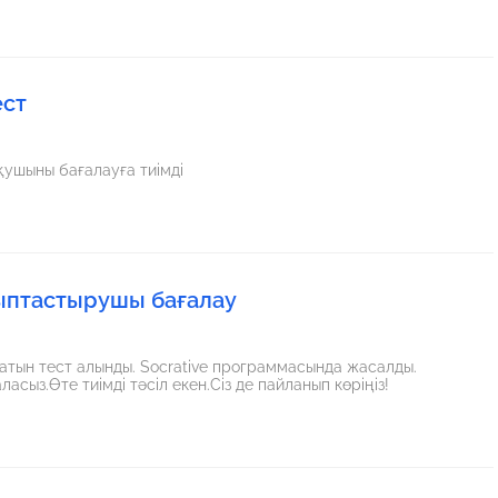
ест
қушыны бағалауға тиімді
лыптастырушы бағалау
сыз.Өте тиімді тәсіл екен.Сіз де пайланып көріңіз!