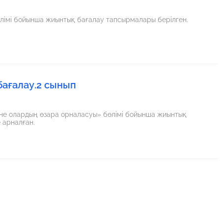
лімі бойынша жиынтық бағалау тапсырмалары берілген.
ағалау.2 сынып
не олардың өзара орналасуы» бөлімі бойынша жиынтық
 арналған.