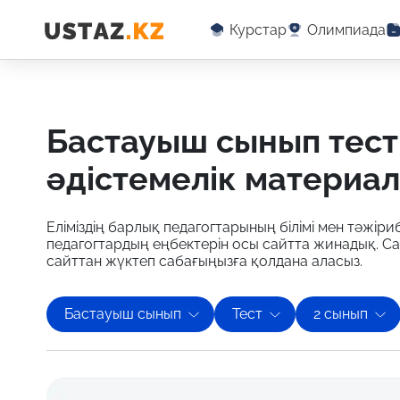
Курстар
Олимпиада
бастауыш сынып тест бойынша оқу-
әдістемелік материа
Еліміздің барлық педагогтарының білімі мен тәжіриб
педагогтардың еңбектерін осы сайтта жинадық. Са
сайттан жүктеп сабағыңызға қолдана аласыз.
Бастауыш сынып
Тест
2 сынып