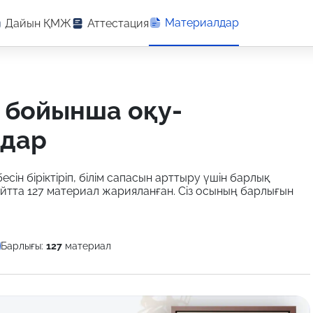
Материалдар
Дайын ҚМЖ
Аттестация
лдар
есін біріктіріп, білім сапасын арттыру үшін барлық
йтта 127 материал жарияланған. Сіз осының барлығын
Барлығы:
127
материал