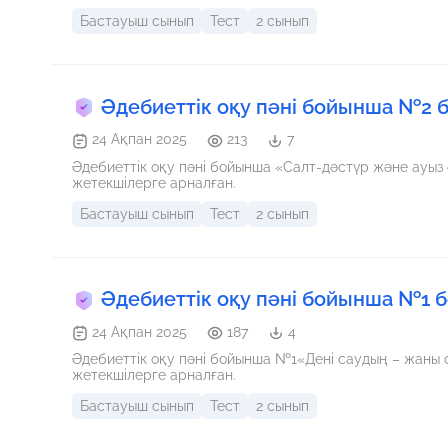
Бастауыш сынып
Тест
2 сынып
Әдебиеттік оқу пәні бойынша №2 
24 Ақпан 2025
213
7
Әдебиеттік оқу пәні бойынша «Салт-дәстүр және ауы
жетекшілерге арналған.
Бастауыш сынып
Тест
2 сынып
Әдебиеттік оқу пәні бойынша №1 
24 Ақпан 2025
187
4
Әдебиеттік оқу пәні бойынша №1«Дені саудың – жаны
жетекшілерге арналған.
Бастауыш сынып
Тест
2 сынып