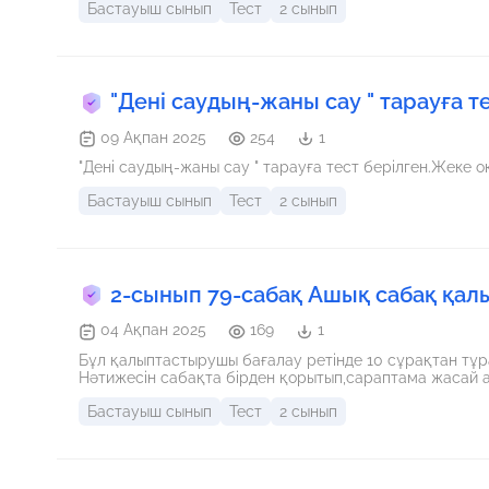
Бастауыш сынып
Тест
2 сынып
"Дені саудың-жаны сау " тарауға т
09 Ақпан 2025
254
1
"Дені саудың-жаны сау " тарауға тест берілген.Жеке о
Бастауыш сынып
Тест
2 сынып
2-сынып 79-сабақ Ашық сабақ қа
04 Ақпан 2025
169
1
Бұл қалыптастырушы бағалау ретінде 10 сұрақтан тұратын тест алынды. Socrative программасында жасалды.
Нәтижесін сабақта бірден қорытып,сараптама жасай ала
Бастауыш сынып
Тест
2 сынып