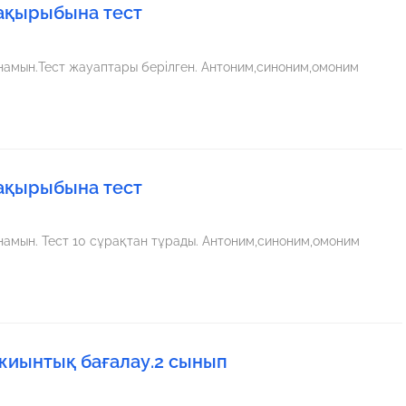
тақырыбына тест
ынамын.Тест жауаптары берілген. Антоним,синоним,омоним
тақырыбына тест
намын. Тест 10 сұрақтан тұрады. Антоним,синоним,омоним
 жиынтық бағалау.2 сынып