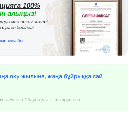
цияға 100%
н алыңыз!
r коды мен тіркеу номері
 бірден беріледі.
есми жауабы
ңа оқу жылына, жаңа бұйрыққа сай
нша жасалған. Жаңа оқу жылына арналған