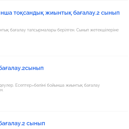
йынша тоқсандық жиынтық бағалау.2 сынып
бағалау.2сынып
н.
бағалау.2 сынып