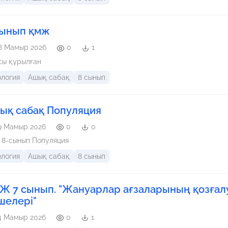
cынып қмж
8 Мамыр 2026
0
1
сы құрылған
ология
Ашық сабақ
8 сынып
ық сабақ Популяция
9 Мамыр 2026
0
0
 8-сынып Популяция
ология
Ашық сабақ
8 сынып
Ж 7 сынып. "Жануарлар ағзаларының қозғал
шелері"
4 Мамыр 2026
0
1