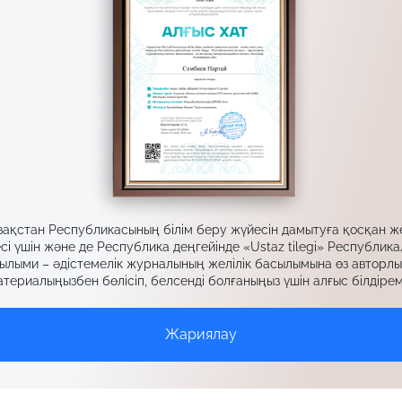
зақстан Республикасының білім беру жүйесін дамытуға қосқан ж
сі үшін және де Республика деңгейінде «Ustaz tilegi» Республик
ылыми – әдістемелік журналының желілік басылымына өз авторл
териалыңызбен бөлісіп, белсенді болғаныңыз үшін алғыс білдірем
Жариялау