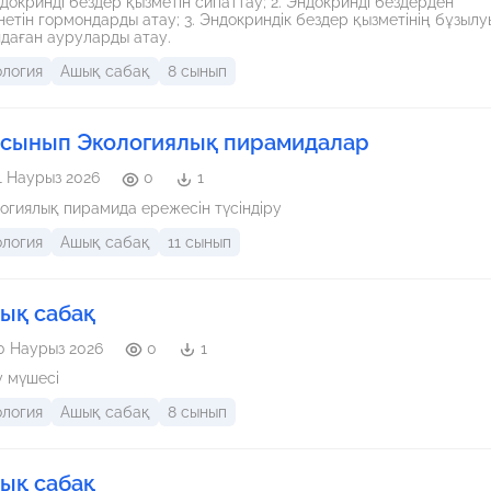
ндокринді бездер қызметін сипаттау; 2. Эндокринді бездерден
нетін гормондарды атау; 3. Эндокриндік бездер қызметінің бұзыл
туындаған ауруларды атау.
ология
Ашық сабақ
8 сынып
- сынып Экологиялық пирамидалар
1 Наурыз 2026
0
1
огиялық пирамида ережесін түсіндіру
ология
Ашық сабақ
11 сынып
ық сабақ
0 Наурыз 2026
0
1
 мүшесі
ология
Ашық сабақ
8 сынып
ық сабақ