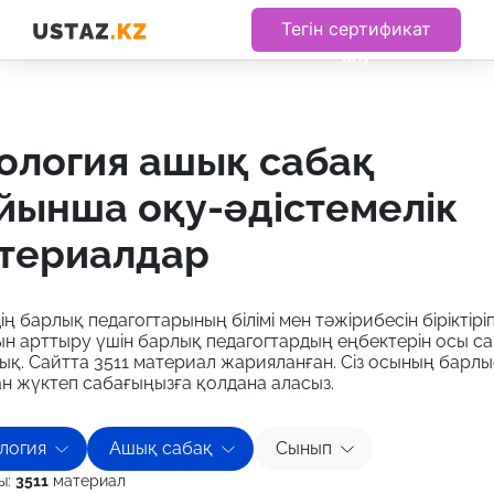
Тегін сертификат
алу
йынша оқу-әдістемелік
териалдар
дің барлық педагогтарының білімі мен тәжірибесін біріктіріп
н арттыру үшін барлық педагогтардың еңбектерін осы с
қ. Сайтта 3511 материал жарияланған. Сіз осының барл
н жүктеп сабағыңызға қолдана аласыз.
логия
Ашық сабақ
Сынып
ы:
3511
материал