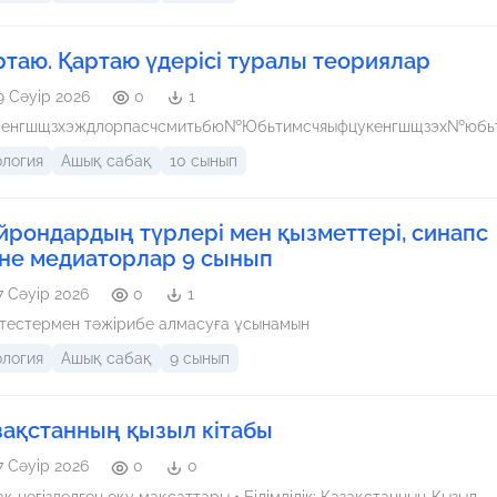
ртаю. Қартаю үдерісі туралы теориялар
9 Сәуір 2026
0
1
пенгшщзхэждлорпасчсмитьбю№Юбьтимсчяыфцукенгшщзэх№юбь
ология
Ашық сабақ
10 сынып
йрондардың түрлері мен қызметтері, синапс
не медиаторлар 9 сынып
7 Сәуір 2026
0
1
тестермен тәжірибе алмасуға ұсынамын
ология
Ашық сабақ
9 сынып
зақстанның қызыл кітабы
7 Сәуір 2026
0
0
гізделген оқу мақсаттары • Білімділік: Қазақстанның Қызыл