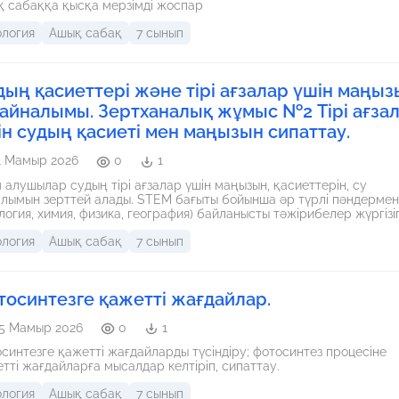
 сабаққа қысқа мерзімді жоспар
ология
Ашық сабақ
7 сынып
дың қасиеттері және тірі ағзалар үшін маңыз
 айналымы. Зертханалық жұмыс №2 Тірі ағза
ін судың қасиеті мен маңызын сипаттау.
1 Мамыр 2026
0
1
м алушылар судың тірі ағзалар үшін маңызын, қасиеттерін, су
 STEM бағыты бойынша әр түрлі пәндермен
логия, химия, физика, география) байланысты тәжірибелер жүргізіп
теу нәтижелерін қорғайды.
ология
Ашық сабақ
7 сынып
тосинтезге қажетті жағдайлар.
5 Мамыр 2026
0
1
синтезге қажетті жағдайларды түсіндіру; фотосинтез процесіне
тті жағдайларға мысалдар келтіріп, сипаттау.
ология
Ашық сабақ
7 сынып