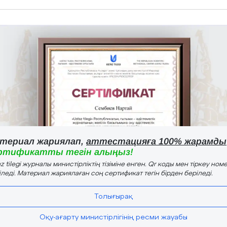
териал жариялап,
аттестацияға 100% жарамды
ртификатты тегін алыңыз!
z tilegi журналы министірліктің тізіміне енген. Qr коды мен тіркеу номе
іледі. Материал жариялаған соң сертификат тегін бірден беріледі.
Толығырақ
Оқу-ағарту министірлігінің ресми жауабы