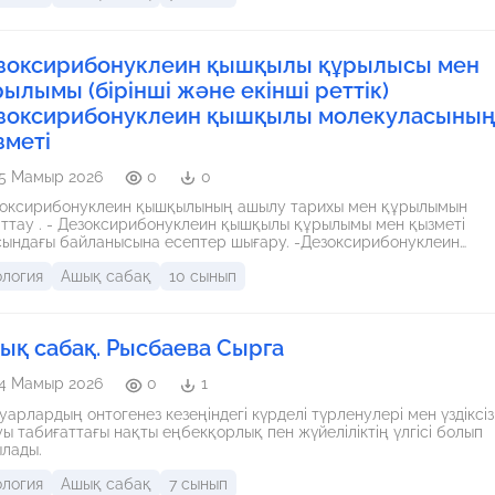
зоксирибонуклеин қышқылы құрылысы мен
рылымы (бірінші және екінші реттік)
зоксирибонуклеин қышқылы молекуласыны
зметі
5 Мамыр 2026
0
0
зоксирибонуклеин қышқылының ашылу тарихы мен құрылымын
бонуклеин қышқылы құрылымы мен қызметі
ындағы байланысына eceптep шығapy. -Дезоксирибонуклеин
ылының моделін құрастыру, графигін талдау.
ология
Ашық сабақ
10 сынып
ық сабақ. Рысбаева Сырга
4 Мамыр 2026
0
1
арлардың онтогенез кезеңіндегі күрделі түрленулері мен үздіксіз
ы табиғаттағы нақты еңбекқорлық пен жүйеліліктің үлгісі болып
лады.
ология
Ашық сабақ
7 сынып