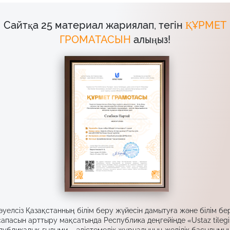
Сайтқа 25 материал жариялап, тегін
ҚҰРМЕТ
ГРОМАТАСЫН
алыңыз!
әуелсіз Қазақстанның білім беру жүйесін дамытуға және білім бе
сапасын арттыру мақсатында Республика деңгейінде «Ustaz tilegi