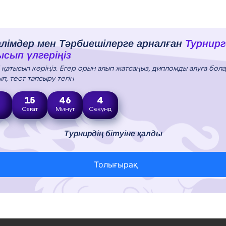
лімдер мен Тәрбиешілерге арналған
Турнирг
сып үлгеріңіз
і қатысып көріңіз. Егер орын алып жатсаңыз, дипломды алуға бола
п, тест тапсыру тегін
15
46
3
н
Сағат
Минут
Секунд
Турнирдің бітуіне қалды
Толығырақ