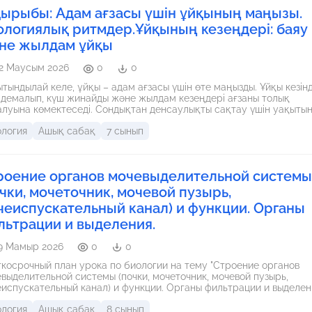
қырыбы: Адам ағзасы үшін ұйқының маңызы.
ологиялық ритмдер.Ұйқының кезеңдері: баяу
не жылдам ұйқы
2 Маусым 2026
0
0
тындылай келе, ұйқы – адам ағзасы үшін өте маңызды. Ұйқы кезін
 демалып, күш жинайды және жылдам кезеңдері ағзаны толық
мектеседі. Сондықтан денсаулықты сақтау үшін уақытында
тап, жеткілікті демалу өте маңызды.
ология
Ашық сабақ
7 сынып
роение органов мочевыделительной системы
очки, мочеточник, мочевой пузырь,
чеиспускательный канал) и функции. Органы
льтрации и выделения.
9 Мамыр 2026
0
0
косрочный план урока по биологии на тему "Строение органов
выделительной системы (почки, мочеточник, мочевой пузырь,
испускательный канал) и функции. Органы фильтрации и выделен
сс
ология
Ашық сабақ
8 сынып