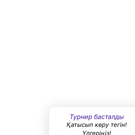
Турнир басталды
Қатысып көру тегін!
Үлгеріңіз!