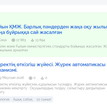
йын ҚМЖ. Барлық пәндерден жаңа оқу жылы
ңа бұйрыққа сай жасалған
аңа
17 863
13 694
ілім және Ғылым министірлігінің стандарты бойынша жасалған. 
 жылына арналған
ректің өткізгіш жүйесі. Жүрек автоматикасы
ханизмі.
9 Маусым 2026
0
0
ің өткізгіш жүйесінің құрылысын түсіндіру. Жүрек автоматиясының
еңгерту . Оқушылардың талдау, салыстыру дағдыларын
ту.
ология
Ашық сабақ
10 сынып