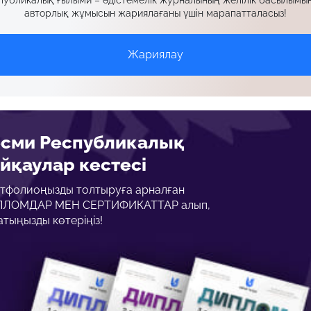
публикалық ғылыми – әдістемелік журналының желілік басылымын
авторлық жұмысын жариялағаны үшін марапатталасыз!
Жариялау
есми Республикалық
йқаулар кестесі
тфолиоңызды толтыруға арналған
ЛОМДАР МЕН СЕРТИФИКАТТАР алып,
атыңызды көтеріңіз!