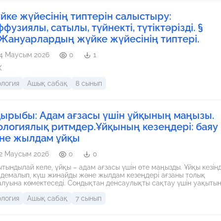
йке жүйесінің типтерін салыстыру:
фузиялы, сатылы, түйнекті, түтіктәрізді. §
.Жануарлардың жүйке жүйесінің типтері.
4 Маусым 2026
0
1
Ж
ология
Ашық сабақ
8 сынып
қырыбы: Адам ағзасы үшін ұйқының маңызы.
ологиялық ритмдер.Ұйқының кезеңдері: баяу
не жылдам ұйқы
2 Маусым 2026
0
0
тындылай келе, ұйқы – адам ағзасы үшін өте маңызды. Ұйқы кезін
 демалып, күш жинайды және жылдам кезеңдері ағзаны толық
мектеседі. Сондықтан денсаулықты сақтау үшін уақытында
тап, жеткілікті демалу өте маңызды.
ология
Ашық сабақ
7 сынып