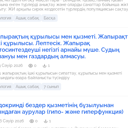
бына енген түрлерді анықтау және оларды санаттар бойынша жікт
ту: ЖИ арқылы сирек кездесетін түрлердің популяциясын сақта
ау. • Тәрбиелік: Табиғатты аялауға, экологиялық
ология
Ашық сабақ
Басқа
пкершілікке тәрбиелеу.
пырақтың құрылысы мен қызметі. Жапырақ
кі құрылысы. Лептесік. Жапырақ
тосинтездеуші негізгі арнайы мүше. Судың
лануы мен газдардың алмасуы.
3 Сәуір 2026
0
1
2.1 жапырақтың ішкі құрылысын сипаттау, құрылысы мен қызметі
ындағы өзара байланысты түсіндіру
ология
Ашық сабақ
7 сынып
докринді бездер қызметінің бұзылуынан
ындаған аурулар (гипо- және гиперфункция)
6 Сәуір 2026
0
1