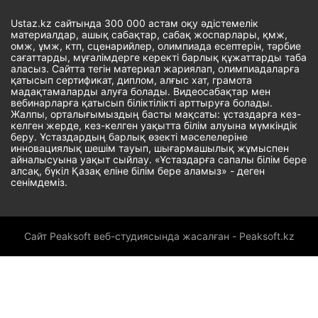
Ustaz.kz сайтында 300 000 астам оқу әдістемелік
материалдар, ашық сабақтар, сабақ жоспарлары, қмж,
омж, ұмж, ктп, сценарийлер, олимпиада есептерін, тәрбие
сағаттарды, мұғалімдерге керекті барлық құжаттарды таба
аласыз. Сайтта тегін материал жариялап, олимпиадаларға
қатысып сертификат, диплом, алғыс хат, грамота
мадақтамаларды алуға болады. Видеосабақтар мен
вебинарларға қатысып біліктілікті арттыруға болады.
Жалпы, орталығымыздың басты мақсаты: ұстаздарға кез-
келген жерде, кез-келген уақытта білім алуына мүмкіндік
беру. Ұстаздардың барлық өзекті мәселелеріне
инновациялық шешім тауып, шығармашылық жұмыспен
айналысуына уақыт сыйлау. «Ұстаздарға сапалы білім бере
алсақ, бүкіл Қазақ еліне білім бере аламыз» - деген
сенімдеміз.
Сайт Peaksoft веб-студиясында жасалған - Peaksoft.kz