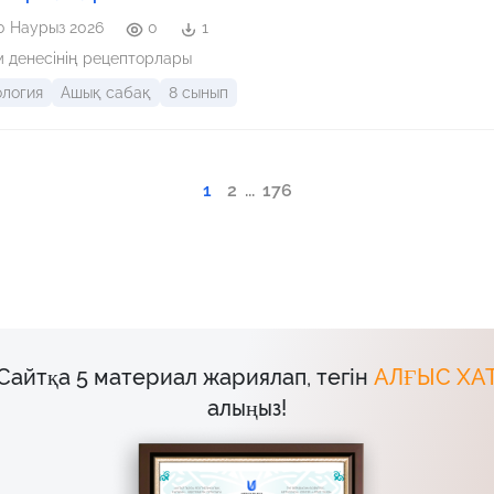
0 Наурыз 2026
0
1
 денесінің рецепторлары
ология
Ашық сабақ
8 сынып
1
2
...
176
Сайтқа 5 материал жариялап, тегін
АЛҒЫС ХА
алыңыз!