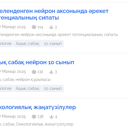
 ететін кез келген ауру сіздің бүкіл денеңізге әсер етуі және бас
аулық мәселелеріне әкелуі мүмкін. Мұндай бүйрек аурулары уақ
еленденген нейрон аксонында әрекет
нашарлап, бүйректер толығымен жұмыс істемеуі мүмкін. Дәл сол
е емдеу шаралары ұнайды диализ ауруды толығымен емдей алма
тенциалының сипаты
қ сіздің өміріңізді ұзартатын ойынға еніңіз.
7 Мамыр 2025
114
3
Миеленденген нейрон аксонында әрекет потенциалының сипаты
ология
Ашық сабақ
10 сынып
ық сабақ нейрон 10 сынып
7 Мамыр 2025
132
3
қ сабақ нейрон құрылысы
ология
Ашық сабақ
10 сынып
кологиялық жаңатүзілулер
7 Мамыр 2025
138
4
 сабақ Онкологиялық жаңатүзілулер