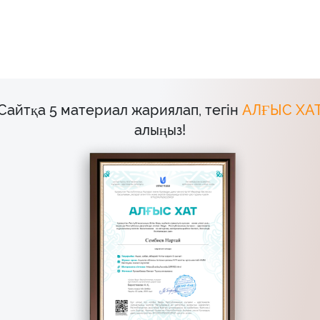
Сайтқа 5 материал жариялап, тегін
АЛҒЫС ХА
алыңыз!