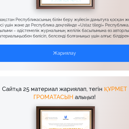
зақстан Республикасының білім беру жүйесін дамытуға қосқан ж
сі үшін және де Республика деңгейінде «Ustaz tilegi» Республик
ылыми – әдістемелік журналының желілік басылымына өз авторл
териалыңызбен бөлісіп, белсенді болғаныңыз үшін алғыс білдірем
Жариялау
Сайтқа 25 материал жариялап, тегін
ҚҰРМЕТ
ГРОМАТАСЫН
алыңыз!