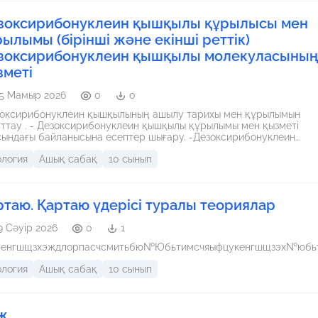
зоксирибонуклеин қышқылы құрылысы мен
рылымы (бірінші және екінші реттік)
зоксирибонуклеин қышқылы молекуласыны
зметі
5 Мамыр 2026
0
0
зоксирибонуклеин қышқылының ашылу тарихы мен құрылымын
бонуклеин қышқылы құрылымы мен қызметі
ындағы байланысына eceптep шығapy. -Дезоксирибонуклеин
ылының моделін құрастыру, графигін талдау.
ология
Ашық сабақ
10 сынып
ртаю. Қартаю үдерісі туралы теориялар
9 Сәуір 2026
0
1
пенгшщзхэждлорпасчсмитьбю№Юбьтимсчяыфцукенгшщзэх№юбь
ология
Ашық сабақ
10 сынып
ж