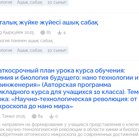
ология
Ашық сабақ
10 сынып
талық жүйке жүйесі ашық сабақ
9 Қырқүйек 2025
81
4
огия пәнінен ашық сабақ
ология
Ашық сабақ
10 сынып
аткосрочный план урока курса обучения:
имия и биология будущего: нано технологии и
оинженерия» (Авторская программа
икладного курса для учащихся 10 класса). Тем
ока: «Научно-технологическая революция: от
кроскопа до нано мира»
1 Тамыз 2025
84
0
 направлен на формирование у учащихся представления о ключе
ах научно-технологической революции в области химии и биологи
зобретения оптического микроскопа до современных достижений