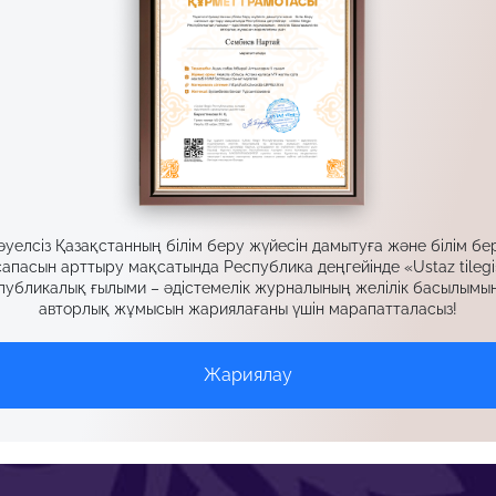
әуелсіз Қазақстанның білім беру жүйесін дамытуға және білім бе
сапасын арттыру мақсатында Республика деңгейінде «Ustaz tilegi
публикалық ғылыми – әдістемелік журналының желілік басылымын
авторлық жұмысын жариялағаны үшін марапатталасыз!
Жариялау