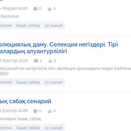
0 Наурыз 2026
0
0
 биология
ология
Ашық сабақ
10 сынып
люциялық даму. Селекция негіздері. Тірі
залардың алуантүрлілігі
6 Қаңтар 2026
0
0
мқуалайтын өзгергіштік пен эволюция арасындағы өзара байлан
ндіру
ология
Ашық сабақ
10 сынып
ық сабақ сенарий
1 Қаңтар 2026
0
0
логиядан Ашық сабақ
ология
Ашық сабақ
10 сынып