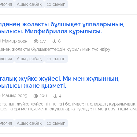
ология
Ашық сабақ
10 сынып
лденең жолақты бұлшықет ұлпаларының
рылысы. Миофибрилла құрылысы.
6 Мамыр 2025
177
8
енең жолақты бұлшықеттердің құрылымын түсіндіру.
ология
Ашық сабақ
10 сынып
талық жүйке жүйесі. Ми мен жұлынның
рылысы және қызметі.
2 Мамыр 2025
206
4
 ағзаның жүйке жүйесінің негізгі бөлімдерін, олардың құрылымдық
шеліктері мен қызметін оқушыларға түсіндіріп, меңгеруін қамтам
ология
Ашық сабақ
10 сынып