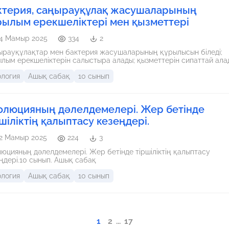
ктерия, саңырауқұлақ жасушаларының
рылым ерекшеліктері мен қызметтері
4 Мамыр 2025
334
2
ырауқұлақтар мен бактерия жасушаларының құрылысын біледі;
лым ерекшеліктерін салыстыра алады; қызметтерін сипаттай ала
ология
Ашық сабақ
10 сынып
олюцияның дәлелдемелері. Жер бетінде
шіліктің қалыптасу кезеңдері.
2 Мамыр 2025
224
3
юцияның дәлелдемелері. Жер бетінде тіршіліктің қалыптасу
ңдері.10 сынып. Ашық сабақ
ология
Ашық сабақ
10 сынып
1
2
...
17