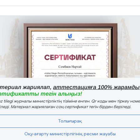
териал жариялап,
аттестацияға 100% жарамды
ртификатты тегін алыңыз!
z tilegi журналы министірліктің тізіміне енген. Qr коды мен тіркеу номе
іледі. Материал жариялаған соң сертификат тегін бірден беріледі.
Толығырақ
Оқу-ағарту министірлігінің ресми жауабы