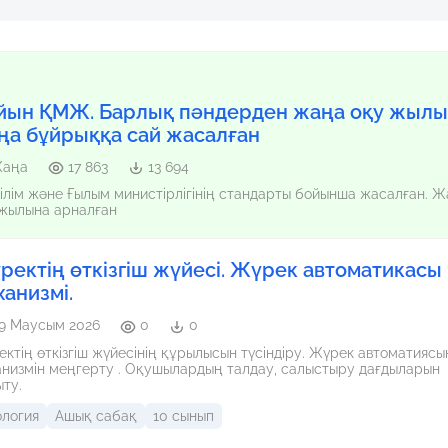
йын ҚМЖ. Барлық пәндерден жаңа оқу жылы
ңа бұйрыққа сай жасалған
аңа
17 863
13 694
ілім және Ғылым министірлігінің стандарты бойынша жасалған. 
 жылына арналған
ректің өткізгіш жүйесі. Жүрек автоматикасы
ханизмі.
9 Маусым 2026
0
0
ің өткізгіш жүйесінің құрылысын түсіндіру. Жүрек автоматиясының
еңгерту . Оқушылардың талдау, салыстыру дағдыларын
ту.
ология
Ашық сабақ
10 сынып