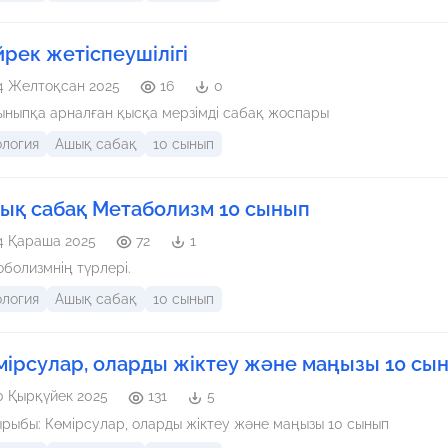
йрек жетіспеушілігі
4 Желтоқсан 2025
16
0
ыныпқа арналған қысқа мерзімді сабақ жоспары
ология
Ашық сабақ
10 сынып
ық сабақ Метаболизм 10 сынып
4 Қараша 2025
72
1
болизмнің түрлері.
ология
Ашық сабақ
10 сынып
мірсулар, оларды жіктеу және маңызы 10 сы
0 Қырқүйек 2025
131
5
Тақырыбы: Көмірсулар, оларды жіктеу және маңызы 10 сынып