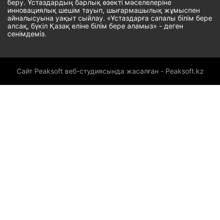
беру. Ұстаздардың барлық өзекті мәселелеріне
инновациялық шешім тауып, шығармашылық жұмыспен
айналысуына уақыт сыйлау. «Ұстаздарға сапалы білім бере
алсақ, бүкіл Қазақ еліне білім бере аламыз» - деген
сенімдеміз.
Сайт Peaksoft веб-студиясында жасалған - Peaksoft.kz