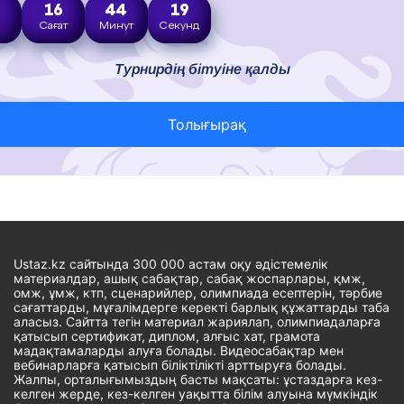
4
16
44
18
н
Сағат
Минут
Секунд
Турнирдің бітуіне қалды
Толығырақ
Ustaz.kz сайтында 300 000 астам оқу әдістемелік
материалдар, ашық сабақтар, сабақ жоспарлары, қмж,
омж, ұмж, ктп, сценарийлер, олимпиада есептерін, тәрбие
сағаттарды, мұғалімдерге керекті барлық құжаттарды таба
аласыз. Сайтта тегін материал жариялап, олимпиадаларға
қатысып сертификат, диплом, алғыс хат, грамота
мадақтамаларды алуға болады. Видеосабақтар мен
вебинарларға қатысып біліктілікті арттыруға болады.
Жалпы, орталығымыздың басты мақсаты: ұстаздарға кез-
келген жерде, кез-келген уақытта білім алуына мүмкіндік