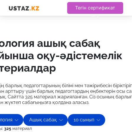
Тегін сертификат
алу
йынша оқу-әдістемелік
териалдар
дің барлық педагогтарының білімі мен тәжірибесін біріктіріп
н арттыру үшін барлық педагогтардың еңбектерін осы с
ық. Сайтта 325 материал жарияланған. Сіз осының барлы
н жүктеп сабағыңызға қолдана аласыз.
логия
Ашық сабақ
10 сынып
ы:
325
материал