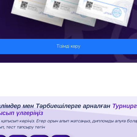
Тізімді көру
лімдер мен Тәрбиешілерге арналған
Турнирг
сып үлгеріңіз
і қатысып көріңіз. Егер орын алып жатсаңыз, дипломды алуға бола
п, тест тапсыру тегін