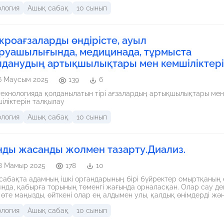
е нанотехнологий. Через игровые методы, работу в группах и
ология
Ашық сабақ
10 сынып
едовательские задания учащиеся узнают, как открытия в микрос
ежных науках изменили представления человечества о природе
х организмов и строении вещества. Особое внимание уделяется
итию логического мышления, коммуникативных навыков и умения
кроағзаларды өндірісте, ауыл
изировать влияние науки на повседневную жизнь. Урок способст
ированию интереса к научной деятельности, уважения к
руашылығында, медицинада, тұрмыста
рическим достижениям науки и осознания перспектив научно-
лданудың артықшылықтары мен кемшіліктері
ического прогресса.
6 Маусым 2025
139
6
ехнологияда қолданылатын тірі ағзалардың артықшылықтары мен
іліктерін талқылау
ология
Ашық сабақ
10 сынып
нды жасанды жолмен тазарту.Диализ.
8 Мамыр 2025
178
10
сабақта адамның ішкі органдарының бірі бүйректер омыртқаның 
нда, қабырға торының төменгі жағында орналасқан. Олар сау де
 өте маңызды, өйткені олар ең алдымен улы, қалдық өнімдерді жә
п түріндегі артық суды сүзуге жауапты. Олар сондай-ақ ағзадағы
ология
Ашық сабақ
10 сынып
және калий деңгейін реттейді. Олар реттейтін гормондар шығара
қысымы және қызыл қан жасушаларының саны. Сонымен, бүйрекк