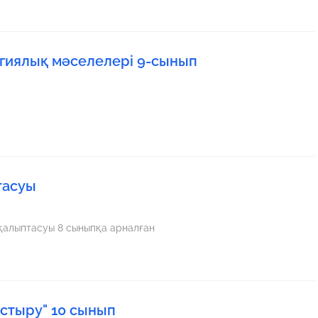
гиялық мәселелері 9-сынып
тасуы
қалыптасуы 8 сыныпқа арналған
стыру" 10 сынып