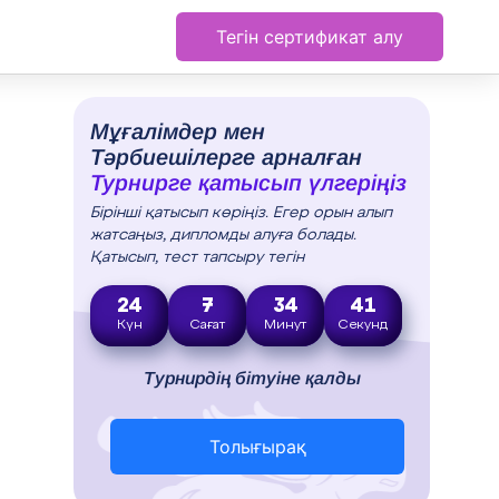
Тегін сертификат алу
Мұғалімдер мен
Тәрбиешілерге арналған
Турнирге қатысып үлгеріңіз
Бірінші қатысып көріңіз. Егер орын алып
жатсаңыз, дипломды алуға болады.
Қатысып, тест тапсыру тегін
24
7
34
40
Күн
Сағат
Минут
Секунд
Турнирдің бітуіне қалды
Толығырақ