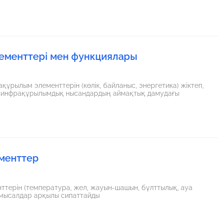
менттері мен функциялары
ұрылым элементтерін (көлік, байланыс, энергетика) жіктеп,
е инфрақұрылымдық нысандардың аймақтық дамудағы
менттер
нттерін (температура, жел, жауын-шашын, бұлттылық, ауа
 мысалдар арқылы сипаттайды