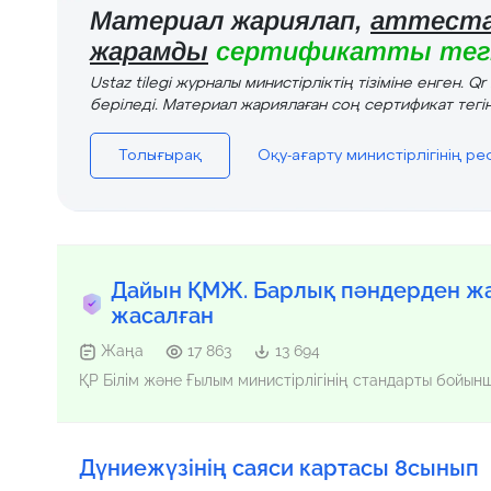
Материал жариялап,
аттеста
жарамды
сертификатты тегі
Ustaz tilegi журналы министірліктің тізіміне енген. Q
беріледі. Материал жариялаған соң сертификат тегін
Толығырақ
Оқу-ағарту министірлігінің р
Дайын ҚМЖ. Барлық пәндерден жа
жасалған
Жаңа
17 863
13 694
ҚР Білім және Ғылым министірлігінің стандарты бойы
Дүниежүзінің саяси картасы 8сынып