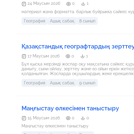
24 Маусым 2026
0
1
материал жана форматта. барлык буйрыкка сайкес ку
География
Ашық сабақ
8 сынып
Қазақстандық географтардың зерттеу
17 Маусым 2026
0
1
Бұл қысқа мерзімді жоспар оқу мақсатына сәйкес құр
дамыту, сыни ойлау, зерттеу және өз ойын еркін жеткі
қолданылған. Жоспарда оқушылардың жеке ерекшелікт
критерийлері және кері байланыс қарастырылған. Саб
География
Ашық сабақ
9 сынып
практикада қолдана алады.
Маңғыстау өлкесімен таныстыру
15 Маусым 2026
0
0
Маңғыстау өлкесімен таныстыру