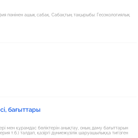
фия пәнінен ашық сабақ. Сабақтың тақырыбы: Геоэкологиялық
і, бағыттары
лері мен құрамдас бөліктерін анықтау, оның даму бағыттарын
ия т.б.) талдап, қазіргі дүниежүзілік шаруашылыққа тигізген