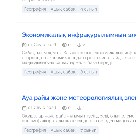
География
Ашық сабақ
9 сынып
Экономикалық инфрақұрылымның эле
01 Сәуір 2026
0
2
Сабақтың мақсаты: Қазақстанның экономикалық инфрақ
олардың ел экономикасындағы рөлін сипаттайды жән
маңыздылығына салыстырмалы баға береді.
География
Ашық сабақ
8 сынып
Ауа райы және метеорологиялық эле
01 Сәуір 2026
0
1
Оқушылар «ауа райы» ұғымын түсіндіреді, оның элеме
қысымы) ажыратады және күнделікті өмірдегі маңызын
География
Ашық сабақ
7 сынып