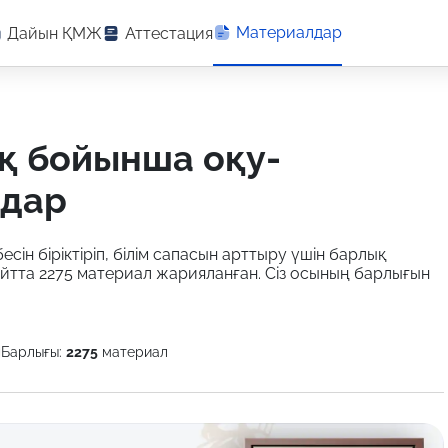
Материалдар
Дайын ҚМЖ
Аттестация
лдар
есін біріктіріп, білім сапасын арттыру үшін барлық
айтта 2275 материал жарияланған. Сіз осының барлығын
Барлығы:
2275
материал