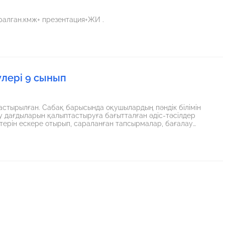
ралган.кмж+ презентация+ЖИ .
лері 9 сынып
астырылған. Сабақ барысында оқушылардың пәндік білімін
зу дағдыларын қалыптастыруға бағытталған әдіс-тәсілдер
ерін ескере отырып, сараланған тапсырмалар, бағалау
ақ соңында оқушылар оқу мақсатына жетіп, алған білімдерін