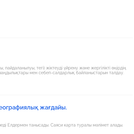
 пайдаланылуы, тегі) жіктеуді үйрену және жергілікті өңірдің
 заңдылықтары мен себеп-салдарлық байланыстарын талдау.
географиялық жағдайы.
Дүниежүзі елдерінің географиялық жағдайын оқып үренеді Елдермен танысады. Саяси карта туралы мәлімет алады.