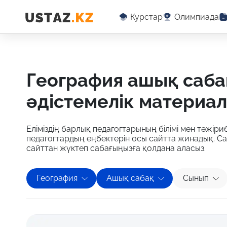
Курстар
Олимпиада
география ашық сабақ бойынша оқу-
әдістемелік материа
Еліміздің барлық педагогтарының білімі мен тәжіриб
педагогтардың еңбектерін осы сайтта жинадық. С
сайттан жүктеп сабағыңызға қолдана аласыз.
География
Ашық сабақ
Сынып