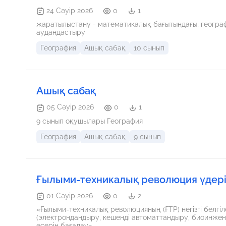
24 Сәуір 2026
0
1
жаратылыстану - математикалық бағытындағы, геогра
аудандастыру
География
Ашық сабақ
10 сынып
Ашық сабақ
05 Сәуір 2026
0
1
9 сынып оқушылары География
География
Ашық сабақ
9 сынып
Ғылыми-техникалық революция үдеріс
01 Сәуір 2026
0
2
«Ғылыми-техникалық революцияның (ҒТР) негізгі белгі
(электрондандыру, кешенді автоматтандыру, биоинженер
әсерін бағалау».