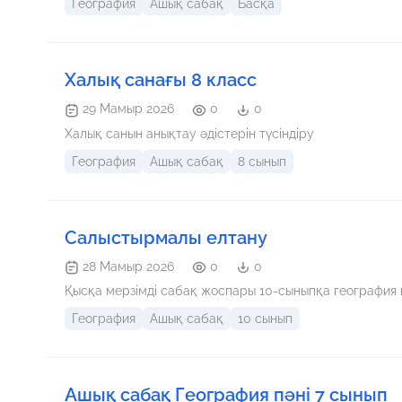
География
Ашық сабақ
Басқа
Халық санағы 8 класс
29 Мамыр 2026
0
0
Халық санын анықтау әдістерін түсіндіру
География
Ашық сабақ
8 сынып
Салыстырмалы елтану
28 Мамыр 2026
0
0
Қысқа мерзімді сабақ жоспары 10-сыныпқа география 
География
Ашық сабақ
10 сынып
Ашық сабақ География пәні 7 сынып