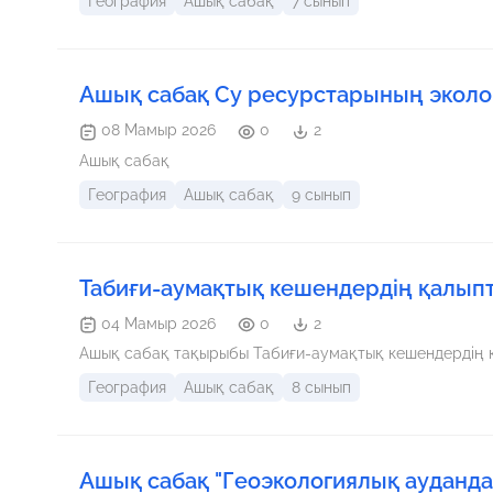
География
Ашық сабақ
7 сынып
Ашық сабақ Су ресурстарының эколо
08 Мамыр 2026
0
2
Ашық сабақ
География
Ашық сабақ
9 сынып
Табиғи-аумақтық кешендердің қалып
04 Мамыр 2026
0
2
Ашық сабақ тақырыбы Табиғи-аумақтық кешендердің 
География
Ашық сабақ
8 сынып
Ашық сабақ "Геоэкологиялық ауданда