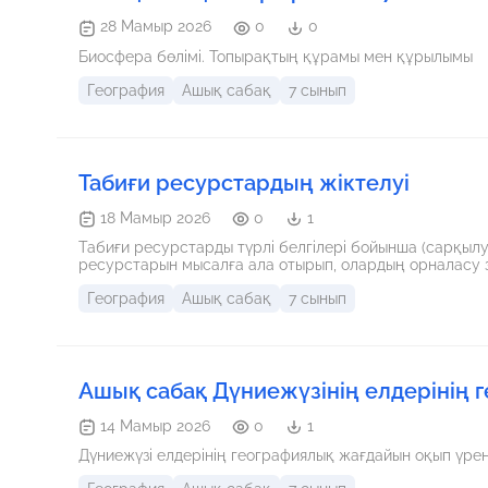
28 Мамыр 2026
0
0
Биосфера бөлімі. Топырақтың құрамы мен құрылымы
География
Ашық сабақ
7 сынып
Табиғи ресурстардың жіктелуі
18 Мамыр 2026
0
1
Табиғи ресурстарды түрлі белгілері бойынша (сарқылуы,
ресурстарын мысалға ала отырып, олардың орналасу
География
Ашық сабақ
7 сынып
Ашық сабақ Дүниежүзінің елдерінің 
14 Мамыр 2026
0
1