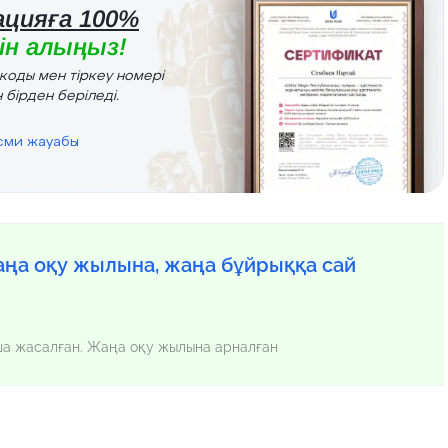
цияға 100%
н алыңыз!
r коды мен тіркеу номері
 бірден беріледі.
есми жауабы
ңа оқу жылына, жаңа бұйрыққа сай
нша жасалған. Жаңа оқу жылына арналған