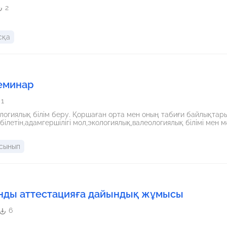
2
сқа
семинар
1
огиялық білім беру. Қоршаған орта мен оның табиғи байлықтар
білетін,адамгершілігі мол,экологиялық,валеологиялық білімі мен
 сынып
ды аттестацияға дайындық жұмысы
6