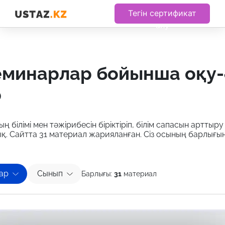
Тегін сертификат
алу
р
ң білімі мен тәжірибесін біріктіріп, білім сапасын артты
қ. Сайтта 31 материал жарияланған. Сіз осының барлығы
ар
Сынып
Барлығы:
31
материал