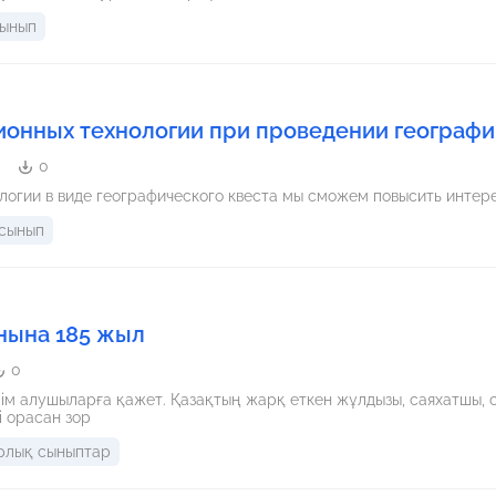
сынып
онных технологии при проведении географи
0
огии в виде географического квеста мы сможем повысить интере
 сынып
нына 185 жыл
0
лім алушыларға қажет. Қазақтың жарқ еткен жұлдызы, саяхатшы, с
і орасан зор
рлық сыныптар