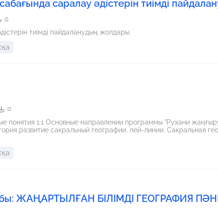
сабағында саралау әдістерін тиімді пайдалан
0
дістерін тиімді пайдаланудың жолдары
сқа
0
ия 1.1 Основные направлении программы "Рухани жаңғыру" 1.2 Объекты исследова
сқа
бы: ЖАҢАРТЫЛҒАН БІЛІМДІ ГЕОГРАФИЯ ПӘН