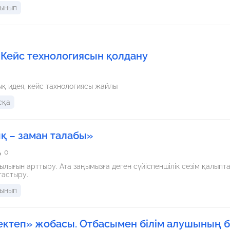
 пән.
сынып
 Кейс технологиясын қолдану
ық идея, кейс тахнологиясы жайлы
сқа
қ – заман талабы»
0
ығын арттыру. Ата заңымызға деген сүйіспеншілік сезім қалыпта
тастыру.
сынып
ектеп» жобасы. Отбасымен білім алушының б