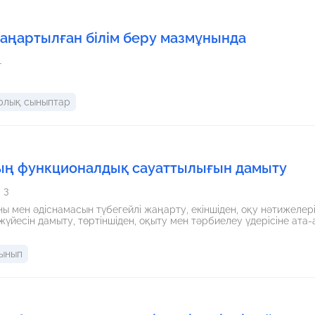
жаңартылған білім беру мазмұнында
1
рлық сыныптар
ң функционалдық сауаттылығын дамыту
3
ұны мен әдіснамасын түбегейлі жаңарту, екіншіден, оқу нәтижелері
 жүйесін дамыту, төртіншіден, оқыту мен тәрбиелеу үдерісіне ат
сынып