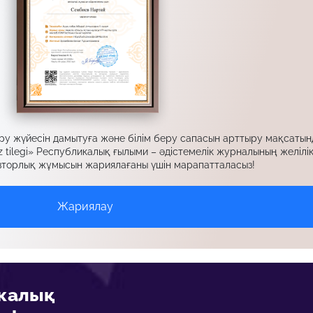
еру жүйесін дамытуға және білім беру сапасын арттыру мақсатын
 tilegi» Республикалық ғылыми – әдістемелік журналының желілі
вторлық жұмысын жариялағаны үшін марапатталасыз!
Жариялау
икалық