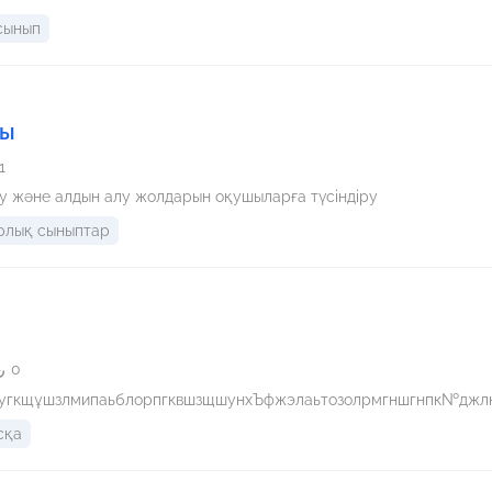
 сынып
уы
1
у және алдын алу жолдарын оқушыларға түсіндіру
рлық сыныптар
0
угкщұшзлмипаьблорпгквшзщшунхЪфжэлаьтозолрмгншгнпк№джл
сқа