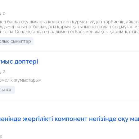
0
мен басқа оқушыларға көрсететін құрметі үйдегі тәрбиенің айқы
мен оның отбасындағы қарым-қатыныспен,содан соң,мұғалімнің сабақ өтет
нысты. Сондықтанда ең алдымен отбасымен жақсы қарым-қатын
дімін.
рлық сыныптар
ұмыс дәптері
2
темелік жұмыстарым
 сынып
пәнінде жергілікті компонент негізінде оқу м
2