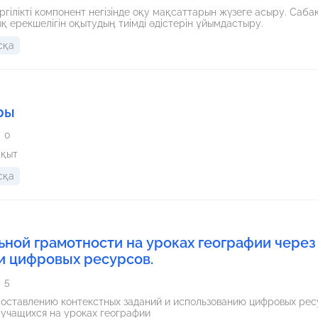
ргілікті компонент негізінде оқу мақсаттарын жүзеге асыру. Саб
ық ерекшелігін оқытудың тиімді әдістерін ұйымдастыру.
сқа
ры
0
ақыт
сқа
ной грамотности на уроках географии через
и цифровых ресурсов.
5
оставлению контекстных заданий и использованию цифровых рес
 учащихся на уроках географии