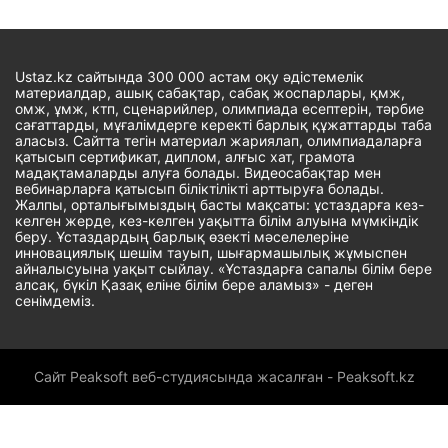
Ustaz.kz сайтында 300 000 астам оқу әдістемелік
материалдар, ашық сабақтар, сабақ жоспарлары, қмж,
омж, ұмж, ктп, сценарийлер, олимпиада есептерін, тәрбие
сағаттарды, мұғалімдерге керекті барлық құжаттарды таба
аласыз. Сайтта тегін материал жариялап, олимпиадаларға
қатысып сертификат, диплом, алғыс хат, грамота
мадақтамаларды алуға болады. Видеосабақтар мен
вебинарларға қатысып біліктілікті арттыруға болады.
Жалпы, орталығымыздың басты мақсаты: ұстаздарға кез-
келген жерде, кез-келген уақытта білім алуына мүмкіндік
беру. Ұстаздардың барлық өзекті мәселелеріне
инновациялық шешім тауып, шығармашылық жұмыспен
айналысуына уақыт сыйлау. «Ұстаздарға сапалы білім бере
алсақ, бүкіл Қазақ еліне білім бере аламыз» - деген
сенімдеміз.
Сайт Peaksoft веб-студиясында жасалған - Peaksoft.kz