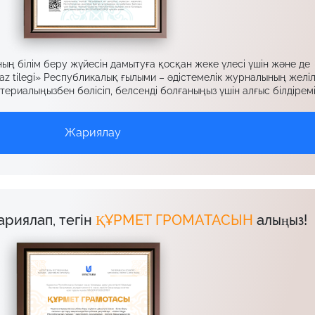
ң білім беру жүйесін дамытуға қосқан жеке үлесі үшін және де
az tilegi» Республикалық ғылыми – әдістемелік журналының желіл
ериалыңызбен бөлісіп, белсенді болғаныңыз үшін алғыс білдіремі
Жариялау
ариялап, тегін
ҚҰРМЕТ ГРОМАТАСЫН
алыңыз!