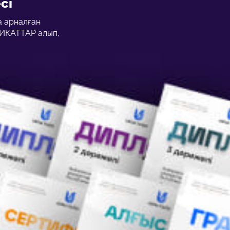
сі
 арналған
КАТТАР алып,