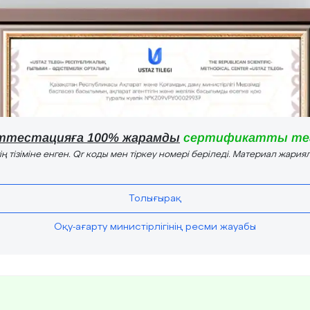
ттестацияға 100% жарамды
сертификатты тег
тің тізіміне енген. Qr коды мен тіркеу номері беріледі. Материал жария
Толығырақ
Оқу-ағарту министірлігінің ресми жауабы