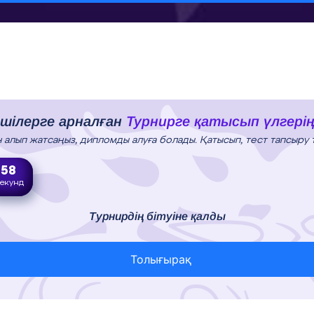
ешілерге арналған
Турнирге қатысып үлгерің
ын алып жатсаңыз, дипломды алуға болады. Қатысып, тест тапсыру 
56
екунд
Турнирдің бітуіне қалды
Толығырақ