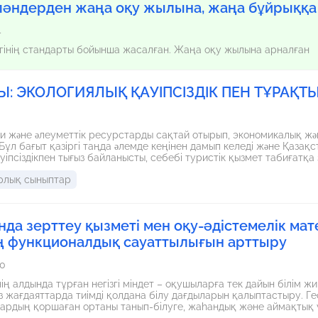
әндерден жаңа оқу жылына, жаңа бұйрыққа
4
ігінің стандарты бойынша жасалған. Жаңа оқу жылына арналған
Ы: ЭКОЛОГИЯЛЫҚ ҚАУІПСІЗДІК ПЕН ТҰРАҚТ
ни жəне əлеуметтік ресурстарды сақтай отырып, экономикалық жəн
Бұл бағыт қазіргі таңда əлемде кеңінен дамып келеді жəне Қазақст
іпсіздікпен тығыз байланысты, себебі туристік қызмет табиғатқа 
рлық сыныптар
да зерттеу қызметі мен оқу-әдістемелік мат
 функционалдық сауаттылығын арттыру
0
нің алдында тұрған негізгі міндет – оқушыларға тек дайын білім ж
ісіз жағдаяттарда тиімді қолдана білу дағдыларын қалыптастыру. Ге
рдың қоршаған ортаны танып-білуге, жаһандық және аймақтық үд