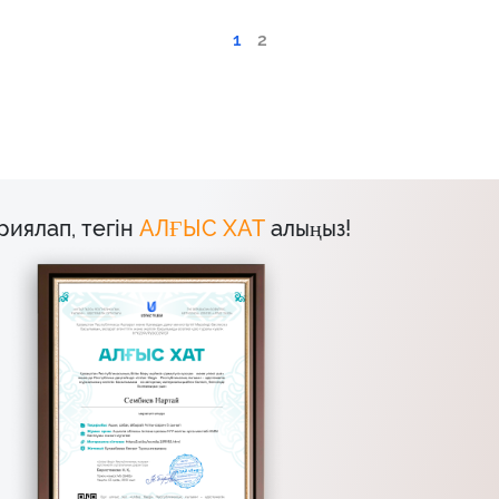
1
2
риялап, тегін
АЛҒЫС ХАТ
алыңыз!