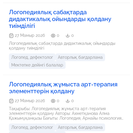
Логопедиялық сабақтарда
дидактикалық ойындарды қолдану
тиімділігі
27 Мамыр 2026
0
0
Логопедиялық сабақтарда дидактикалық ойындарды
қолдану тиімділігі
Логопед, дефектолог
Авторлық бағдарлама
Мектепке дейінгі балалар
Логопедиялық жұмыста арт-терапия
элементтерін қолдану
27 Мамыр 2026
0
0
Тақырыбы: Логопедиялық жұмыста арт-терапия
элементтерін қолдану Авторы: Ахметқанова Алма
Қажымұқанқызы Бағыты: Логопедия, Арнайы психология
Түсініктеме: Бұл материал сөйлеу тілінде мүкістігі бар
Логопед, дефектолог
Авторлық бағдарлама
балалардың эмоционалдық күйін реттеу және сөйлеу
белсенділігін арттыру мақсатында дайындалған.