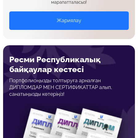
марапатталасыз!
Жариялау
Ресми Республикалық
байқаулар кестесі
Портфолиоңызды толтыруға арналған
ДИПЛОМДАР МЕН СЕРТИФИКАТТАР алып,
санатыңызды көтеріңіз!