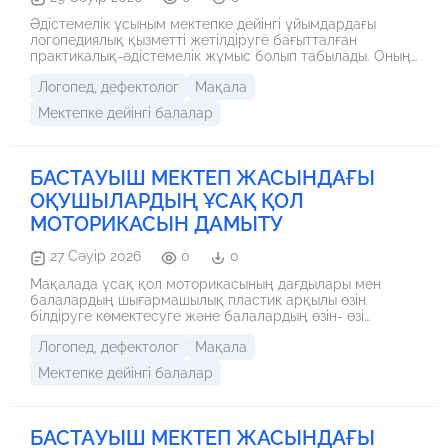
Әдістемелік ұсыным мектепке дейінгі ұйымдардағы
логопедиялық қызметті жетілдіруге бағытталған
практикалық-әдістемелік жұмыс болып табылады. Оның
мазмұны сөйлеу тілі жалпы дамымаған (СТЖД) мектепке
Логопед, дефектолог
Мақала
дейінгі жастағы балалармен түзету-дамыту жұмысын
қазақ халық ертегілерінің желісі арқылы ұйымдастыруға
Мектепке дейінгі балалар
негізделген. Бұл жұмыс қазіргі білім беру жүйесінің
талаптарына сәйкес келетін, инклюзивті білім беру
жағдайында ерекше білім беру қажеттілігі бар
балаларды оқыту мен тәрбиелеуді жетілдіруге
БАСТАУЫШ МЕКТЕП ЖАСЫНДАҒЫ
бағытталған инновациялық тәсілді ұсынады.
ОҚУШЫЛАРДЫҢ ҰСАҚ ҚОЛ
МОТОРИКАСЫН ДАМЫТУ
27 Сәуір 2026
0
0
Мақалада ұсақ қол моторикасының дағдылары мен
балалардың шығармашылық пластик арқылы өзін
білдіруге көмектесуге және балалардың өзін- өзі
бағалауына ықпалы мен әлеуметтік тәжірибені заттарды
Логопед, дефектолог
Мақала
басқаруға, сурет салуға, кітаппен жұмыс істеуге және т.
б. мүмкіндіктер туралы жан-жақты қарастырылған
Мектепке дейінгі балалар
БАСТАУЫШ МЕКТЕП ЖАСЫНДАҒЫ