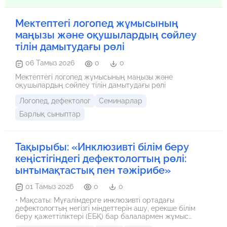
Мектептегі логопед жұмысының
маңызы және оқушылардың сөйлеу
тілін дамытудағы рөлі
06 Тамыз 2026
0
0
Мектептегі логопед жұмысының маңызы және
оқушылардың сөйлеу тілін дамытудағы рөлі
Логопед, дефектолог
Семинарлар
Барлық сыныптар
Тақырыбы: «Инклюзивті білім беру
кеңістігіндегі дефектологтың рөлі:
ынтымақтастық пен тәжірибе»
01 Тамыз 2026
0
0
• Мақсаты: Мұғалімдерге инклюзивті ортадағы
дефектологтың негізгі міндеттерін ашу, ерекше білім
беру қажеттіліктері (ЕБҚ) бар балалармен жұмыс
істеудегі практикалық әдістерді көрсету және пән