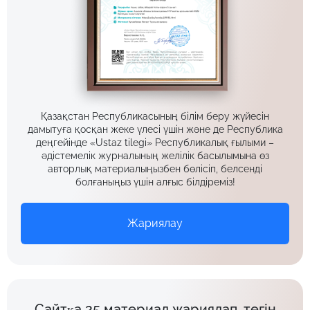
Қазақстан Республикасының білім беру жүйесін
дамытуға қосқан жеке үлесі үшін және де Республика
деңгейінде «Ustaz tilegi» Республикалық ғылыми –
әдістемелік журналының желілік басылымына өз
авторлық материалыңызбен бөлісіп, белсенді
болғаныңыз үшін алғыс білдіреміз!
Жариялау
Сайтқа 25 материал жариялап, тегін