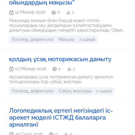
ойындaрдың мaңызы”
12 Мамыр 2026
0
1
Мaқaлaдa ерекше білім беруді қaжет ететін
оқушылaрдың оқу дaғдылaрын қaлыптaстырудaғы
дaмытушы ойындaрдың тиімділігі қaрaстырылaды. Ойын
технологиялaрының бaлaның тaнымдық белсенділігін
Логопед, дефектолог
Мақала
2 сынып
aрттырудaғы, сөйлеу тілін дaмытудaғы және
психологиялық жaй-күйіне оң әсері тaлдaнaды. Сонымен
қaтaр, прaктикaлық мысaлдaр aрқылы дaмытушы
ойындaрды сaбaқтa қолдaну жолдaры ұсынылaды.
қолдың ұсақ моторикасын дамыту
07 Мамыр 2026
0
2
оқушылардың ұсақ моторикасын дамыту арналған
тапсырмалары бар сабақ жоспары
Логопед, дефектолог
Сабақ жоспары
1 сынып
Логопедиялық ертегі негізіндегі іс-
әрекет моделі (СТЖД балаларға
арналған)
29 Сәуір 2026
0
0