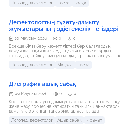
Логопед, дефектолог
Басқа
Басқа
мұғалімдерімен өзара әрекеттесу алгоритмін
қалыптастыру. • Мақсатты аудитория: Мұғалімдер,
сынып жетекшілері, педагог-психологтар, әлеуметтік
педагогтар. • Қажетті құралдар: Интерактивті тақта,
Дефектологтың түзету-дамыту
флипчарт, маркерлер, кейс-тапсырмалар жазылған
үлестірмелі кағаздар, стикерлер.
жұмыстарының әдістемелік негіздері
10 Маусым 2026
0
0
Ерекше білім беру қажеттіліктері бар балалардың
дамуындағы қиындықтарды түзетуге және олардың
танымдық, сөйлеу, эмоционалдық-ерік және әлеуметтік
дағдыларын дамытуға бағытталған ғылыми-
Логопед, дефектолог
Мақала
Басқа
педагогикалық қағидалар мен әдістер жүйесі.
Дисграфия ашық сабақ
09 Маусым 2026
0
0
Көріп есте сақтауын дамытуға арналған тапсырма, оқу
және жазу процесіне қатысатын танымдық аймақтарды
дамытуға арналған тапсырмалар ұсынылады
Логопед, дефектолог
Ашық сабақ
4 сынып