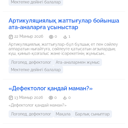
Мектепке дейінгі балалар
Қолданылатын әдістер: 1. Изотерапия (Сурет салу
терапиясы). Бала дыбыстарды дұрыс айту жаттығуларын
орындай отырып, сол дыбысқа сәйкес келетін
бейнелерді салады. Бұл есте сақтау қабілетін
Артикуляциялық жаттығулар бойынша
жақсартады. 2. Құм терапиясы. Құммен жұмыс істеу
ата-аналарға ұсыныстар
баланың саусақ ұштарындағы жүйке нүктелерін оятып,
мидың сөйлеу орталығына серпін береді. 3. Ертегі
терапиясы. Бала ертегі кейіпкерлерінің рөліне ену
22 Мамыр 2026
0
1
арқылы өз ойын еркін жеткізуге, байланыстырып
Артикуляциялық жаттығулар-бұл бұлшық ет пен сөйлеу
сөйлеуге дағдыланады. Күтілетін нәтиже: Баланың
аппаратын нығайтуға, сөйлеуге қатысатын ағзылардың
сөйлеуге деген қызығушылығы артады, сөздік қоры
күш, қимыл-қозғалыс және ісәрекетінің жұмысын
байиды және дыбыстарды дұрыс айту процесі
нығайтуға арналған жаттығу жиыны
жеделдейді.
Логопед, дефектолог
Ата-аналармен жұмыс
Мектепке дейінгі балалар
«Дефектолог қандай маман?»
13 Мамыр 2026
0
0
«Дефектолог қандай маман?»
Логопед, дефектолог
Мақала
Барлық сыныптар