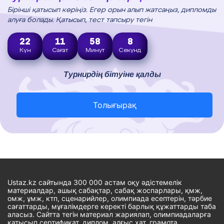
Бірінші қатысып көріңіз. Егер орын алып жатсаңыз, дипломды
алуға болады. Қатысып, тест тапсыру тегін
22
11
58
7
Күн
Сағат
Минут
Секунд
Турнирдің бітуіне қалды
Толығырақ
Ustaz.kz сайтында 300 000 астам оқу әдістемелік
материалдар, ашық сабақтар, сабақ жоспарлары, қмж,
омж, ұмж, ктп, сценарийлер, олимпиада есептерін, тәрбие
сағаттарды, мұғалімдерге керекті барлық құжаттарды таба
аласыз. Сайтта тегін материал жариялап, олимпиадаларға
қатысып сертификат, диплом, алғыс хат, грамота