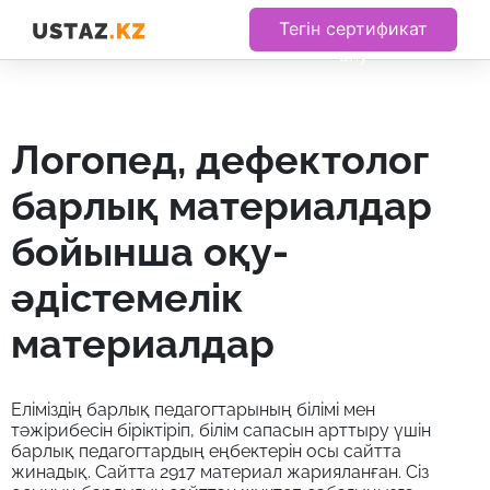
Тегін сертификат
алу
логопед, дефектолог
барлық материалдар
бойынша оқу-
әдістемелік
материалдар
Еліміздің барлық педагогтарының білімі мен
тәжірибесін біріктіріп, білім сапасын арттыру үшін
барлық педагогтардың еңбектерін осы сайтта
жинадық. Сайтта 2917 материал жарияланған. Сіз