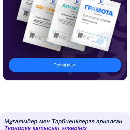
Тізімді көру
Мұғалімдер мен Тәрбиешілерге арналған
Турнирге қатысып үлгеріңіз