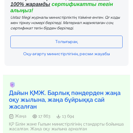
100% жарамды
сертификатты тегін
алыңыз!
Ustaz tilegi журналы министірліктің тізіміне енген. Qr коды
мен тіркеу номері беріледі. Материал жариялаған соң
сертификат тегін бірден беріледі.
Толығырақ
Оқу-ағарту министірлігінің ресми жауабы
Дайын ҚМЖ. Барлық пәндерден жаңа
оқу жылына, жаңа бұйрыққа сай
жасалған
Жаңа
17 863
13 694
ҚР Білім және Ғылым министірлігінің стандарты бойынша
жасалған. Жаңа оқу жылына арналған