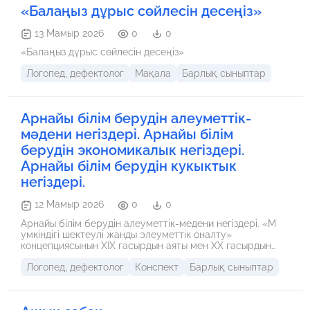
«Балаңыз дұрыс сөйлесін десеңіз»
13 Мамыр 2026
0
0
«Балаңыз дұрыс сөйлесін десеңіз»
Логопед, дефектолог
Мақала
Барлық сыныптар
Арнайы білім берудін алеуметтік-
мәдени негіздері. Арнайы білім
берудін экономикалык негіздері.
Арнайы білім берудін кукыктык
негіздері.
12 Мамыр 2026
0
0
Арнайы білім берудін алеуметтік-медени негіздері. «М
умкіндігі шектеулі жанды элеуметтік оналту»
концепциясынын XIX гасырдын аяты мен ХХ гасырдын
басындаты кундылыктары. (В Штерн, А. Мессер, Г.
Логопед, дефектолог
Конспект
Барлық сыныптар
Риккерт) Концепция негізгі идесы. Білім беруде мугедек
жан когамга ауырпалык болмауы ушін жене онын
кемістігін тузету мен орнын толтыру (компенсация)
аркылы когамдык пайдалы онімді енбекке баулу ретінде