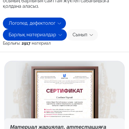
осының барлығын сайттан жүктеп сабағыңызға
қолдана аласыз.
Логопед, дефектолог
Барлық материалдар
Сынып
Барлығы:
2917
материал
Материал жариялап,
аттестацияға