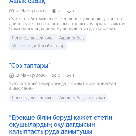
Ашық сабақ
гана карастыруы.
12 Мамыр 2026
0
1
Суреттегі бет мүшелері мен дене мүшелерінің жанына
дайын суретті орналастырып ,толықтыру арқылы аяқтау.
Ойын барысында дене мүшелерін атату, атқаратын
қызметін айтқызу. -Бүгінгі сабақ ұнадыма? - Бүгінгі
Логопед, дефектолог
Ашық сабақ
сабақта не үйрендік? Үйге бүгінгі тапсырманы қайталып
келу.
Мектепке дейінгі балалар
"Сөз таптары"
12 Мамыр 2026
0
1
"Сөз таптары" тақырыбында 2-сыныптарға арналған
ашық сабақ
Логопед, дефектолог
Ашық сабақ
2 сынып
“Eрeкшe бiлiм бeрудi қaжeт eтeтiн
оқушылaрдың оқу дaғдыcын
қaлыптacтырудa дaмытушы