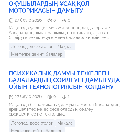
ОҚУШЫЛАРДЫҢ ҰСАҚ ҚОЛ
МОТОРИКАСЫН ДАМЫТУ
27 Сәуір 2026
0
0
Мақалада ұсақ қол моторикасының дағдылары мен
балалардың шығармашылық пластик арқылы өзін
білдіруге көмектесуге және балалардың өзін- өзі
бағалауына ықпалы мен әлеуметтік тәжірибені заттарды
Логопед, дефектолог
Мақала
басқаруға, сурет салуға, кітаппен жұмыс істеуге және т.
б. мүмкіндіктер туралы жан-жақты қарастырылған.
Мектепке дейінгі балалар
ПСИХИКАЛЫҚ ДАМУЫ ТЕЖЕЛГЕН
БАЛАЛАРДЫҢ СӨЙЛЕУІН ДАМЫТУДА
ОЙЫН ТЕХНОЛОГИЯСЫН ҚОЛДАНУ
27 Сәуір 2026
0
1
Мақалада біз психикалық дамуы тежелген балалардың
ерекшеліктеріне, әсіресе олардың сөйлеу
ерекшеліктеріне тоқталдық.
Логопед, дефектолог
Мақала
Мектепке дейінгі балалар