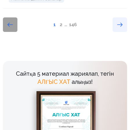
1
2
...
146
Сайтқа 5 материал жариялап, тегін
АЛҒЫС ХАТ
алыңыз!