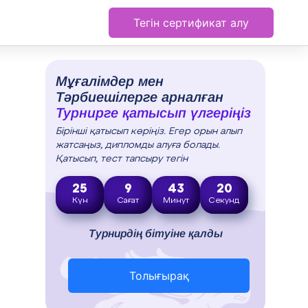
Тегін сертификат алу
Мұғалімдер мен
Тәрбиешілерге арналған
Турнирге қатысып үлгеріңіз
Бірінші қатысып көріңіз. Егер орын алып
жатсаңыз, дипломды алуға болады.
Қатысып, тест тапсыру тегін
25
9
43
19
Күн
Сағат
Минут
Секунд
Турнирдің бітуіне қалды
Толығырақ