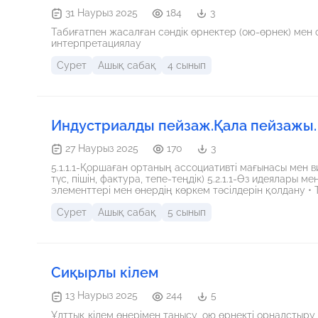
31 Наурыз 2025
184
3
Табиғатпен жасалған сәндік өрнектер (ою-өрнек) ме
интерпретациялау
Сурет
Ашық сабақ
4 сынып
Индустриалды пейзаж.Қала пейзажы.
27 Наурыз 2025
170
3
5.1.1.1-Қоршаған ортаның ассоциативті мағынасы мен 
түс, пішін, фактура, тепе-теңдік) 5.2.1.1-Өз идеялары мен сезімдерін беру үшін қоршаған ортаның визуалды
элементтері мен өнердің көркем тәсілдерін қолдану • Табиғатты бейнелейтін суретшілердің жұмыстарымен
таныстыру • Қала бейнесінің фотосуретін орындау Сы
Сурет
Ашық сабақ
5 сынып
Сиқырлы кілем
13 Наурыз 2025
244
5
Ұлттық кілем өнерімен танысу, ою өрнекті орналстыру