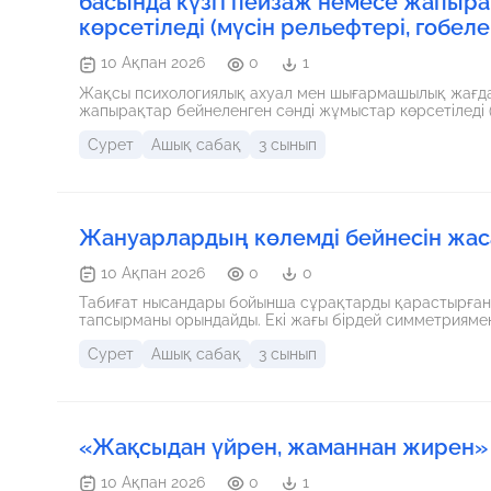
басында күзгі пейзаж немесе жапыра
көрсетіледі (мүсін рельефтері, гобеле
10 Ақпан 2026
0
1
Жақсы психологиялық ахуал мен шығармашылық жағдай
жапырақтар бейнеленген сәнді жұмыстар көрсетіледі (м
Сурет
Ашық сабақ
3 сынып
Жануарлардың көлемді бейнесін жас
10 Ақпан 2026
0
0
Табиғат нысандары бойынша сұрақтарды қарастырғанна
тапсырманы орындайды. Екі жағы бірдей симметрияме
Сурет
Ашық сабақ
3 сынып
«Жақсыдан үйрен, жаманнан жирен» 
10 Ақпан 2026
0
1