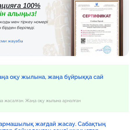
цияға 100%
н алыңыз!
r коды мен тіркеу номері
 бірден беріледі.
есми жауабы
ңа оқу жылына, жаңа бұйрыққа сай
нша жасалған. Жаңа оқу жылына арналған
ғармашылық жағдай жасау. Сабақтың