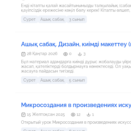
Енді кітапты қалай жасайтынымызды талқылайық (саба
қауіпсіздік ережесіне көңіл бөлу керек! Кітапты өлшеп
Сурет
Ашық сабақ
3 сынып
Ашық сабақ. Дизайн, киімді макеттеу 
28 Қаңтар 2026
0
3
Бұл материал адамдарға киімді дұрыс жобалауды үйрете
жасап, қателіктерді болдырмауға көмектеседі. Ол уақ
жасауға пайдасын тигізеді.
Сурет
Ашық сабақ
5 сынып
Микросоздания в произведениях искус
15 Желтоқсан 2025
12
1
Открытый урок Микросоздания в произведениях искусст