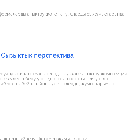
н формаларды анықтау және тану, оларды өз жұмыстарында
 Сызықтық перспектива
визуалды сипаттамасын зерделеу және анықтау (композиция,
зықтық перспективаны сақтай отырып эскиз орындау
 әдістерін үйрену, фетрмен жұмыс жасау.