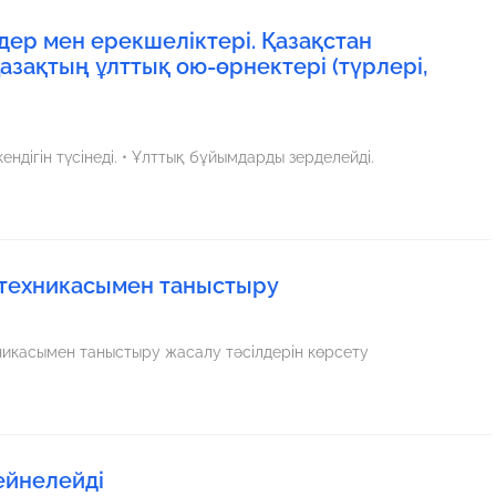
ндер мен ерекшеліктері. Қазақстан
азақтың ұлттық ою-өрнектері (түрлері,
ндігін түсінеді. • Ұлттық бұйымдарды зерделейді.
 техникасымен таныстыру
никасымен таныстыру жасалу тәсілдерін көрсету
ейнелейді