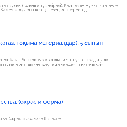
қты оқулық бойынша түсіндіреді). Қайшымен жұмыс істегенде
, бүктеу жолдарын кезең- кезеңімен көрсетеді
(қағаз, тоқыма материалдар). 5 сынып
ді. Қағаз бен тоқыма арқылы киімнің үлгісін алдын ала
ытты, материалды үнемдеуге және әдемі, ыңғайлы киім
ства. (окрас и форма)
ва. (окрас и форма) в 8 классе