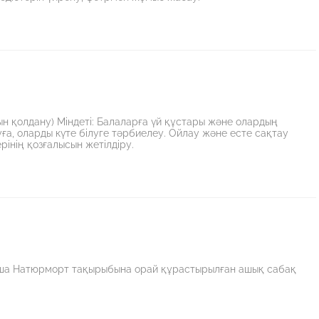
н қолдану) Міндеті: Балаларға үй құстары және олардың
луға, оларды күте білуге тәрбиелеу. Ойлау және есте сақтау
рінің қозғалысын жетілдіру.
ынша Натюрморт тақырыбына орай құрастырылған ашық сабақ