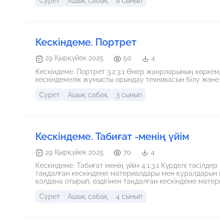
Сурет
Ашық сабақ
8 сынып
Кескіндеме. Портрет
29 Қырқүйек 2025
50
4
Кескіндеме. Портрет 3.2.3.1 Өнер жанрларының көрке
кескіндемелік жұмысты орындау техникасын білу және 
Сурет
Ашық сабақ
3 сынып
Кескіндеме. Табиғат -менің үйім
29 Қырқүйек 2025
70
4
Кескіндеме. Табиғат менің үйім 4.1.3.1 Күрделі тәсілде
таңдалған кескіндеме материалдары мен құралдарын қ
қолдана отырып, өздігінен таңдалған кескіндеме мате
табиғатты бейнелеуді үйренеді ұлттық мұраға ұқыпты қарау, ұлттық мәдениетті дәріптеу. білуге, жаңаны тануға
Сурет
Ашық сабақ
4 сынып
құштарлық, дұрыс қарым-қатынас орнату, сыни және к