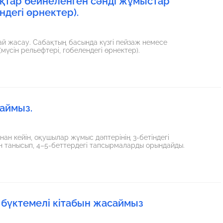
қтар бейнеленген сәнді жұмыстар
ндегі өрнектер).
 жасау. Сабақтың басында күзгі пейзаж немесе
үсін рельефтері, гобелендегі өрнектер).
аймыз.
н кейін, оқушылар жұмыс дәптерінің 3-бетіндегі
н танысып, 4–5-беттердегі тапсырмаларды орындайды.
бүктемелі кітабын жасаймыз