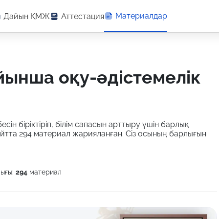
Материалдар
Дайын ҚМЖ
Аттестация
есін біріктіріп, білім сапасын арттыру үшін барлық
айтта 294 материал жарияланған. Сіз осының барлығын
ығы:
294
материал