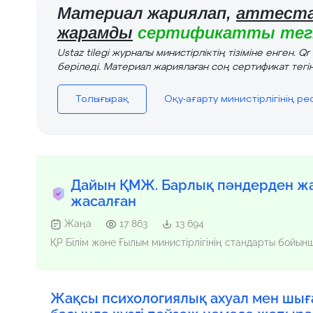
Материал жариялап,
аттеста
жарамды
сертификатты тегі
Ustaz tilegi журналы министірліктің тізіміне енген. Q
беріледі. Материал жариялаған соң сертификат тегін
Толығырақ
Оқу-ағарту министірлігінің р
Дайын ҚМЖ. Барлық пәндерден жа
жасалған
Жаңа
17 863
13 694
ҚР Білім және Ғылым министірлігінің стандарты бойы
Жақсы психологиялық ахуал мен шы