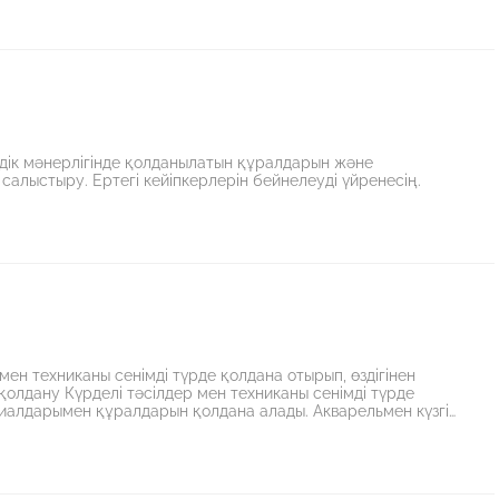
мдік мәнерлігінде қолданылатын құралдарын және
салыстыру. Ертегі кейіпкерлерін бейнелеуді үйренесің.
р мен техниканы сенімді түрде қолдана отырып, өздігінен
олдану Күрделі тәсілдер мен техниканы сенімді түрде
риалдарымен құралдарын қолдана алады. Акварельмен күзгі
реативті ойлау, жеке және топпен жұмыс істеу