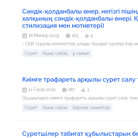
Сәндік-қолданбалы өнер, негізгі піші
халқының сәндік-қолданбалы өнері. Қ
стилизация мен мотивтері)
18 Мамыр 2025
163
5
• СҚӨ туралы мәліметтер алады. Қандай түрлері бар еке
Сурет
Ашық сабақ
5 сынып
Киімге трафареть арқылы сурет салу
11 Сәуір 2025
187
3
Оқушыларға киімге трафареть арқылы сурет салу тех
Сурет
Ашық сабақ
Барлық сыныптар
Суретшілер табиғат құбылыстарын б