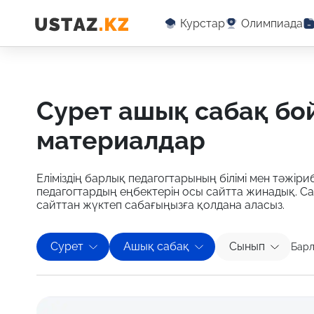
Курстар
Олимпиада
сурет ашық сабақ бойынша оқу-әдістемелік
материалдар
Еліміздің барлық педагогтарының білімі мен тәжіриб
педагогтардың еңбектерін осы сайтта жинадық. С
сайттан жүктеп сабағыңызға қолдана аласыз.
Сурет
Ашық сабақ
Сынып
Барл