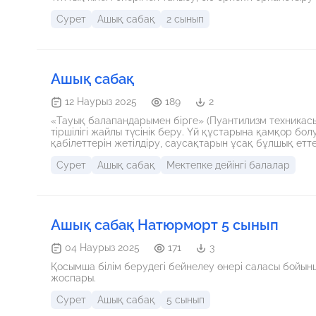
Сурет
Ашық сабақ
2 сынып
Ашық сабақ
12 Наурыз 2025
189
2
«Тауық балапандарымен бірге» (Пуантилизм техникасы
тіршілігі жайлы түсінік беру. Үй құстарына қамқор бо
қабілеттерін жетілдіру, саусақтарын ұсақ бұлшық етте
Сурет
Ашық сабақ
Мектепке дейінгі балалар
Ашық сабақ Натюрморт 5 сынып
04 Наурыз 2025
171
3
Қосымша білім берудегі бейнелеу өнері саласы бой
жоспары.
Сурет
Ашық сабақ
5 сынып