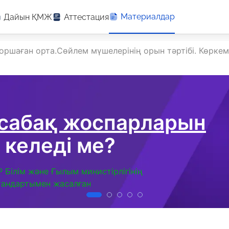
Материалдар
Дайын ҚМЖ
Аттестация
оршаған орта.Сөйлем мүшелерінің орын тәртібі. Көркем 
 сабақ жоспарларын
 келеді ме?
Р Білім және Ғылым министірлігінің
тандартымен жасалған