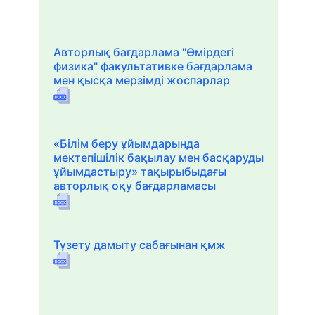
Авторлық бағдарлама "Өмірдегі
физика" факультативке бағдарлама
мен қысқа мерзімді жоспарлар
«Білім беру ұйымдарында
мектепішілік бақылау мен басқаруды
ұйымдастыру» тақырыбыдағы
авторлық оқу бағдарламасы
Түзету дамыту сабағынан қмж