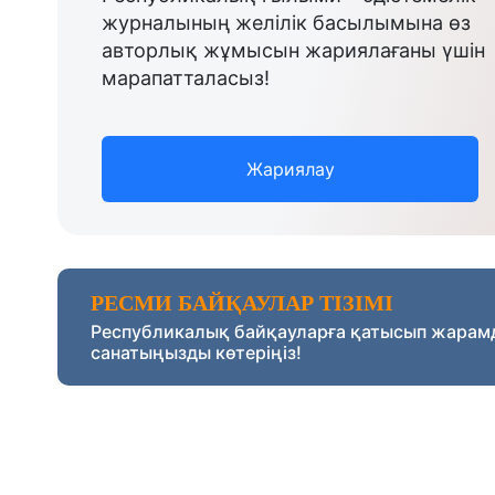
журналының желілік басылымына өз
авторлық жұмысын жариялағаны үшін
марапатталасыз!
Жариялау
РЕСМИ БАЙҚАУЛАР ТІЗІМІ
Республикалық байқауларға қатысып жарам
санатыңызды көтеріңіз!