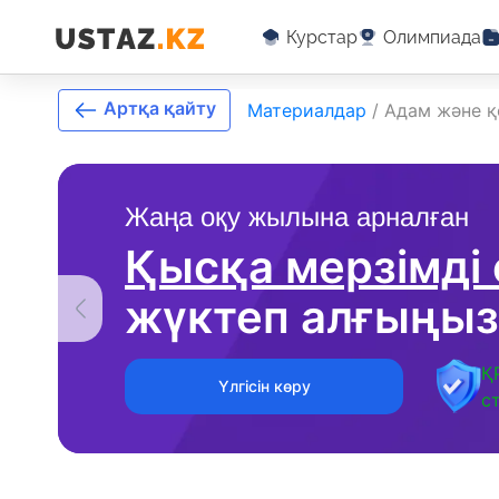
Курстар
Олимпиада
Артқа қайту
Материалдар
/
Адам және қ
Жаңа оқу жылына арналған
Қысқа мерзімді
жүктеп алғыңыз
Қ
Үлгісін көру
с