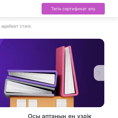
Тегін сертификат алу
әдебиет стилі.
Осы аптаның ең үздік