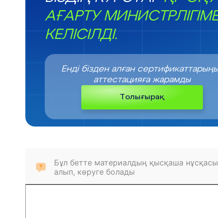
АҒАРТУ МИНИСТРЛІГІМ
КЕЛІСІЛДІ.
Енді бізден алған сертификаттарың
аттестацияға жарамды
Толығырақ
Бұл бетте материалдың қысқаша нұсқасы
алып, көруге болады