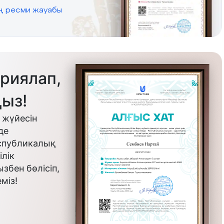
ің ресми жауабы
риялап,
ыз!
 жүйесін
де
еспубликалық
лік
бен бөлісіп,
міз!