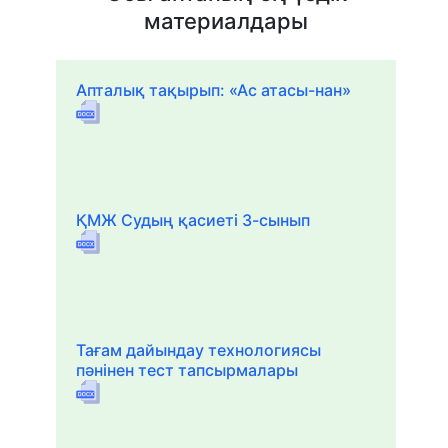
материалдары
Апталық тақырып: «Ас атасы-нан»
ҚМЖ Судың қасиеті 3-сынып
Тағам дайындау технологиясы
пәнінен тест тапсырмалары