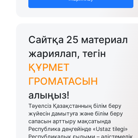
Сайтқа 25 материал
жариялап, тегін
ҚҰРМЕТ
ГРОМАТАСЫН
алыңыз!
Тәуелсіз Қазақстанның білім беру
жүйесін дамытуға және білім беру
сапасын арттыру мақсатында
Республика деңгейінде «Ustaz tilegi»
Республикалық ғылыми – әдістемелік