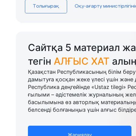
Толығырақ
Оқу-ағарту министірлігін
Сайтқа 5 материал жа
тегін
АЛҒЫС ХАТ
алың
Қазақстан Республикасының білім беру
дамытуға қосқан жеке үлесі үшін және 
Республика деңгейінде «Ustaz tilegi» Р
ғылыми – әдістемелік журналының желі
басылымына өз авторлық материалыңыз
белсенді болғаныңыз үшін алғыс білдіре
Жариялау