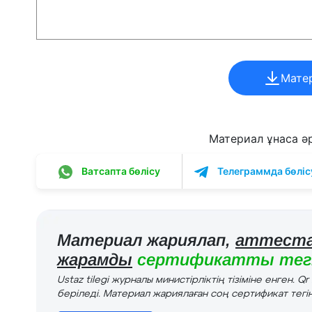
Мате
Материал ұнаса әрі
Ватсапта бөлісу
Телеграммда бөліс
Материал жариялап,
аттеста
жарамды
сертификатты тегі
Ustaz tilegi журналы министірліктің тізіміне енген. Q
беріледі. Материал жариялаған соң сертификат тегін