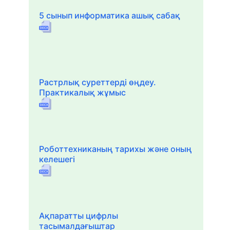
5 сынып информатика ашық сабақ
Растрлық суреттерді өңдеу.
Практикалық жұмыс
Роботтехниканың тарихы және оның
келешегі
Ақпаратты цифрлы
тасымалдағыштар