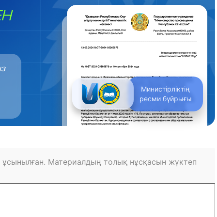
ЕН
ыз
Министірліктің
ресми бұйрығы
 ұсынылған. Материалдың толық нұсқасын жүктеп