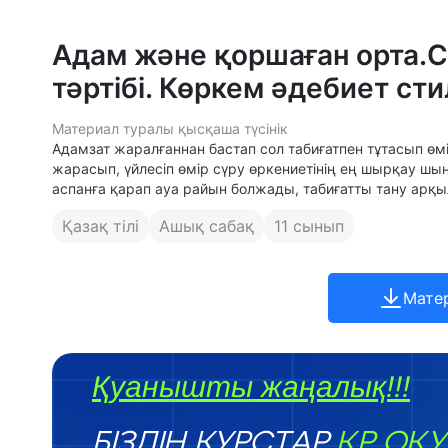
Адам және қоршаған орта.
тәртібі. Көркем әдебиет стил
Материал туралы қысқаша түсінік
Адамзат жаралғаннан бастап сол табиғатпен тұтасып өмір
жарасып, үйлесіп өмір сүру өркениетінің ең шырқау ш
аспанға қарап ауа райын болжады, табиғатты тану арқ
Қазақ тілі
Ашық сабақ
11 сынып
Мате
Қуанышты жаңалық!!!
БІЗДІҢ КУРСТАР
ҚР ОҚУ