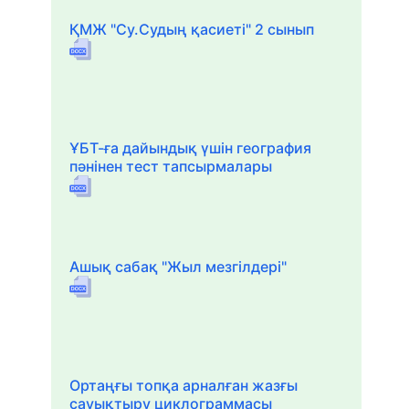
ҚМЖ "Су.Судың қасиеті" 2 сынып
ҰБТ-ға дайындық үшін география
пәнінен тест тапсырмалары
Ашық сабақ "Жыл мезгілдері"
Ортаңғы топқа арналған жазғы
сауықтыру циклограммасы