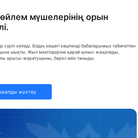
Сөйлем мүшелерінің орын
і.
 сүріп келеді. Біздің кешегі көшпенді бабаларымыз табиғатпен
ыңына шықты. Жыл мезгілдеріне қарай қоныс жаңалады,
ылы арысы-жаратушыны, берісі-өзін таныды.
риалды жүктеу