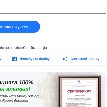
риалды жүктеу
птестеріңізбен бөлісіңіз
у
Фейсбукта бөлісу
Сілтемені көшіру
цияға 100%
н алыңыз!
r коды мен тіркеу номері
 бірден беріледі.