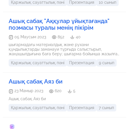
Қаржылық сауаттылық пәні
Презентация
10 сынып
Ашық сабақ "Аққулар ұйықтағанда"
поэмасы туралы менің пікірім
05 Маусым 2023
852
40
шығармадағы материалдық және рухани
құндылықтарды заманауи тұрғыда салыстырып,
жаңашылдығына баға беру; шығарма бойынша жазылған
әдеби сын-пікірлерге сүйене отырып, өзіндік сыни пікір
Қаржылық сауаттылық пәні
Презентация
9 сынып
жазу
Ашық сабақ Аяз би
23 Мамыр 2023
620
5
Ашық сабақ Аяз би
Қаржылық сауаттылық пәні
Презентация
7 сынып