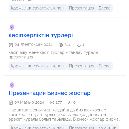
Қаржылық сауаттылық пәні
Презентация
Басқа
кәсіпкерліктің түрлері
04 Желтоқсан 2024
344
1
кәсіп ашу және кәсіп түрлерін таңдау туралы
презентация
Қаржылық сауаттылық пәні
Презентация
Басқа
Презентация Бизнес жоспар
03 Мамыр 2024
277
0
Нарықтық экономика жағдайында бизнес-жоспар
кәсіпкерліктің әр түрлі сферасында қолданылатын іс-
әрекет құралы болып табылады. Бизнес- жоспар фирма
бастықтарының компания табыстылығын арттыру үшін
Қаржылық сауаттылық пәні
Презентация
10 сынып
алдына қойған мақсаттарына қалай жету керектігін