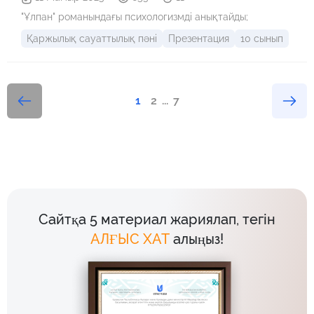
"Ұлпан" романындағы психологизмді анықтайды;
Қаржылық сауаттылық пәні
Презентация
10 сынып
1
2
...
7
Сайтқа 5 материал жариялап, тегін
АЛҒЫС ХАТ
алыңыз!