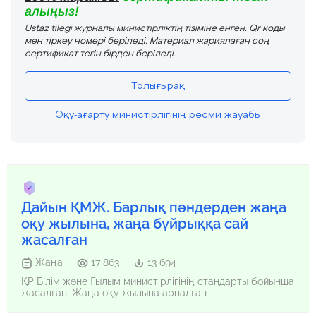
алыңыз!
Ustaz tilegi журналы министірліктің тізіміне енген. Qr коды
мен тіркеу номері беріледі. Материал жариялаған соң
сертификат тегін бірден беріледі.
Толығырақ
Оқу-ағарту министірлігінің ресми жауабы
Дайын ҚМЖ. Барлық пәндерден жаңа
оқу жылына, жаңа бұйрыққа сай
жасалған
Жаңа
17 863
13 694
ҚР Білім және Ғылым министірлігінің стандарты бойынша
жасалған. Жаңа оқу жылына арналған