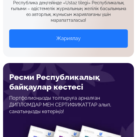
Республика деңгейінде «Ustaz tilegi» Республикалық
ғылыми – әдістемелік журналының желілік басылымына
өз авторлық жұмысын жариялағаны үшін
марапатталасыз!
Жариялау
Ресми Республикалық
байқаулар кестесі
Портфолиоңызды толтыруға арналған
ДИПЛОМДАР МЕН СЕРТИФИКАТТАР алып,
санатыңызды көтеріңіз!