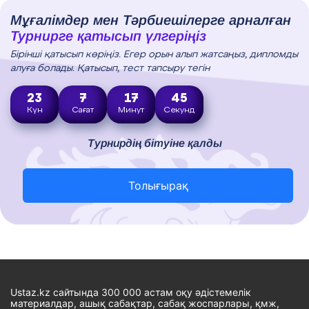
Мұғалімдер мен Тәрбиешілерге арналған
Турнирге қатысып үлгеріңіз
Бірінші қатысып көріңіз. Егер орын алып жатсаңыз, дипломды
алуға болады. Қатысып, тест тапсыру тегін
23
7
17
44
Күн
Сағат
Минут
Секунд
Турнирдің бітуіне қалды
Толығырақ
Ustaz.kz сайтында 300 000 астам оқу әдістемелік
материалдар, ашық сабақтар, сабақ жоспарлары, қмж,