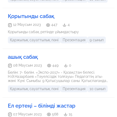
көрсетеді. Дұрыс жасалған бизнес-жоспар фирманың
өсуіне, нарықта позицияларға ие болуына,
инвестициялар мен кредит ресурстарын тартуға өз
Қорытынды сабақ
септігін тигізеді.
12 Маусым 2023
447
4
Қорытынды сабақ ретінде ұйымдастыру
Қаржылық сауаттылық пәні
Презентация
9 сынып
ашық сабақ
08 Маусым 2023
449
0
Бөлім: 7- бөлім. «Экспо-2017» - Қазақстан белесі.
Н.Ә.Назарбаев «Тәуелсіздік толғауы» Педагогтің аты-
жөні: Күні: Сыныбы: 9 Қатысушылар саны: Қатыспағандар
саны: Сабақтың тақырыбы: Жаһандану және «ЭКСПО»
Қаржылық сауаттылық пәні
Презентация
10 сынып
Ел ертеңі – білімді жастар
07 Маусым 2023
568
15