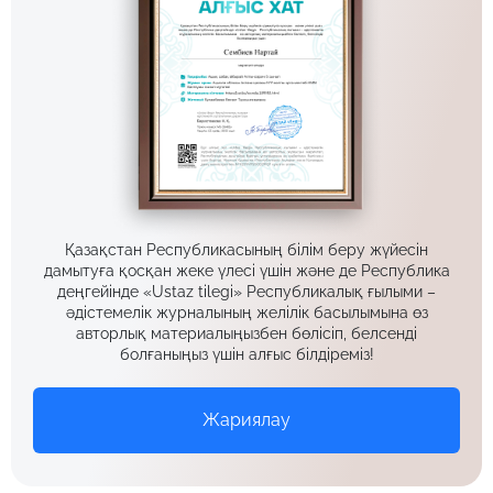
Қазақстан Республикасының білім беру жүйесін
дамытуға қосқан жеке үлесі үшін және де Республика
деңгейінде «Ustaz tilegi» Республикалық ғылыми –
әдістемелік журналының желілік басылымына өз
авторлық материалыңызбен бөлісіп, белсенді
болғаныңыз үшін алғыс білдіреміз!
Жариялау