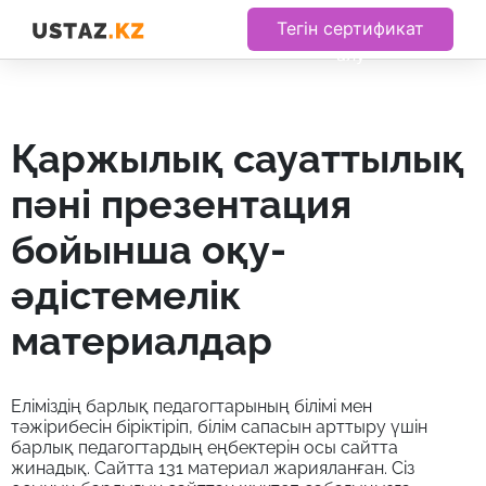
Тегін сертификат
алу
қаржылық сауаттылық
пәні презентация
бойынша оқу-
әдістемелік
материалдар
Еліміздің барлық педагогтарының білімі мен
тәжірибесін біріктіріп, білім сапасын арттыру үшін
барлық педагогтардың еңбектерін осы сайтта
жинадық. Сайтта 131 материал жарияланған. Сіз