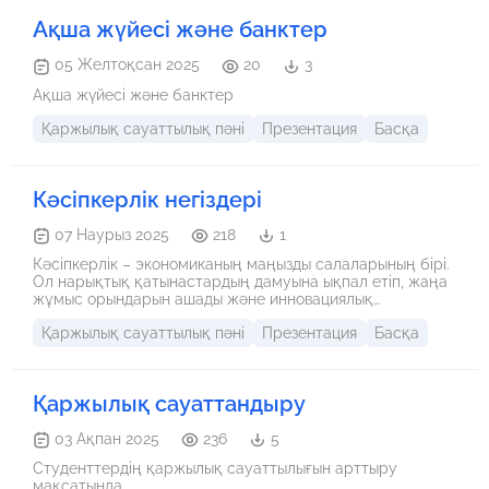
Ақша жүйесі және банктер
05 Желтоқсан 2025
20
3
Ақша жүйесі және банктер
Қаржылық сауаттылық пәні
Презентация
Басқа
Кәсіпкерлік негіздері
07 Наурыз 2025
218
1
Кәсіпкерлік – экономиканың маңызды салаларының бірі.
Ол нарықтық қатынастардың дамуына ықпал етіп, жаңа
жұмыс орындарын ашады және инновациялық
идеяларды жүзеге асыруға мүмкіндік береді. Бұл оқу-
Қаржылық сауаттылық пәні
Презентация
Басқа
методикалық нұсқама кәсіпкерлік негіздері бойынша
білім алушыларға қажетті теориялық және тәжірибелік
ақпараттарды қамтиды.
Қаржылық сауаттандыру
03 Ақпан 2025
236
5
Студенттердің қаржылық сауаттылығын арттыру
мақсатында