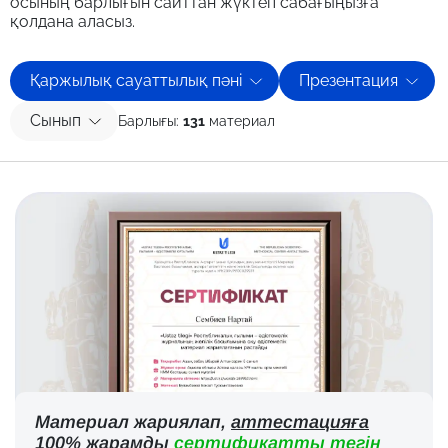
осының барлығын сайттан жүктеп сабағыңызға
қолдана аласыз.
Қаржылық сауаттылық пәні
Презентация
Сынып
Барлығы:
131
материал
Материал жариялап,
аттестацияға
100% жарамды
сертификатты тегін