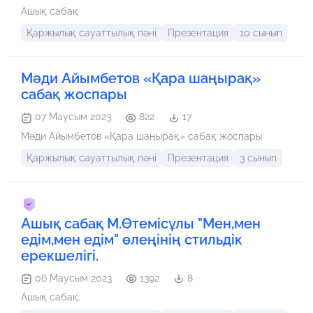
Ашық сабақ
Қаржылық сауаттылық пәні
Презентация
10 сынып
Мәди Айымбетов «Қара шаңырақ»
сабақ жоспары
07 Маусым 2023
822
17
Мәди Айымбетов «Қара шаңырақ» сабақ жоспары
Қаржылық сауаттылық пәні
Презентация
3 сынып
Ашық сабақ М.Өтемісұлы "Мен,мен
едім,мен едім" өлеңінің стильдік
ерекшелігі.
06 Маусым 2023
1392
8
Ашық сабақ.