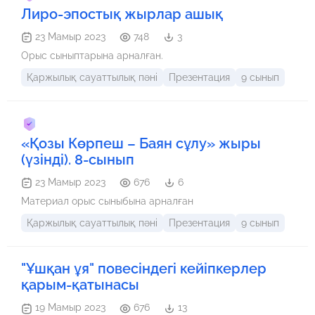
Лиро-эпостық жырлар ашық
23 Мамыр 2023
748
3
Орыс сыныптарына арналған.
Қаржылық сауаттылық пәні
Презентация
9 сынып
«Қозы Көрпеш – Баян сұлу» жыры
(үзінді). 8-сынып
23 Мамыр 2023
676
6
Материал орыс сыныбына арналған
Қаржылық сауаттылық пәні
Презентация
9 сынып
"Ұшқан ұя" повесіндегі кейіпкерлер
қарым-қатынасы
19 Мамыр 2023
676
13