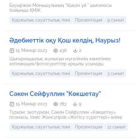
Бауыржан Момышұлының "Ұшқан ұй " шығамасы
бойынша ҚМЖ
Қаржылық сауаттылық пәні
Презентация
9 сынып
Әдебиеттік оқу Қош келдің, Наурыз!
15 Мамыр 2023
436
2
Шығармашылық жұмысын мұғалімнің көмегімен
аппликация/фотосуреттер арқылы ұсынады.
Қаржылық сауаттылық пәні
Презентация
3 сынып
Сәкен Сейфуллин "Көкшетау"
15 Мамыр 2023
783
9
Туризм: экотуризм. Сәкен Сейфуллин «Көкшетау»
поэмасы, Ілияс Жансүгіров «Жетісу суреттері» өлеңі
Қаржылық сауаттылық пәні
Презентация
12 сынып