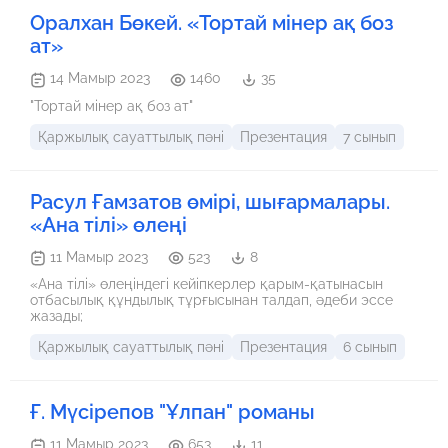
Оралхан Бөкей. «Тортай мінер ақ боз
ат»
14 Мамыр 2023
1460
35
"Тортай мінер ақ боз ат"
Қаржылық сауаттылық пәні
Презентация
7 сынып
Расул Ғамзатов өмірі, шығармалары.
«Ана тілі» өлеңі
11 Мамыр 2023
523
8
«Ана тілі» өлеңіндегі кейіпкерлер қарым-қатынасын
отбасылық құндылық тұрғысынан талдап, әдеби эссе
жазады;
Қаржылық сауаттылық пәні
Презентация
6 сынып
Ғ. Мүсірепов "Ұлпан" романы
11 Мамыр 2023
653
11