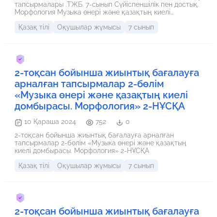
тапсырмалары .ТЖБ. 7-сынып Сүйіспеншілік пен достық.
Морфология Музыка өнері және қазақтың киелі
домбырасы. Морфология Тыңдалым мен айтылым
Қазақ тілі
Оқушылар жұмысы
7 сынып
2-тоқсан бойынша жиынтық бағалауға
арналған тапсырмалар 2-бөлім
«Музыка өнері және қазақтың киелі
домбырасы. Морфология» 2-НҰСҚА
10 Қараша 2024
752
0
2-тоқсан бойынша жиынтық бағалауға арналған
тапсырмалар 2-бөлім «Музыка өнері және қазақтың
киелі домбырасы. Морфология» 2-НҰСҚА
Қазақ тілі
Оқушылар жұмысы
7 сынып
2-тоқсан бойынша жиынтық бағалауға