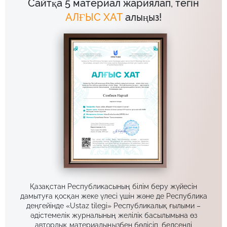
Сайтқа 5 материал жариялап, тегін
АЛҒЫС ХАТ
алыңыз!
Қазақстан Республикасының білім беру жүйесін
дамытуға қосқан жеке үлесі үшін және де Республика
деңгейінде «Ustaz tilegi» Республикалық ғылыми –
әдістемелік журналының желілік басылымына өз
авторлық материалыңызбен бөлісіп, белсенді