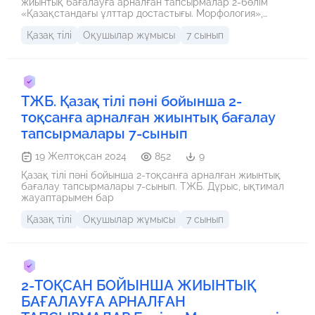
жиынтық бағалауға арналған тапсырмалар 2-бөлім
«Қазақстандағы ұлттар достастығы. Морфология»,
«Дұрыс тамақтану. Морфология» 7-сынып
Қазақ тілі
Оқушылар жұмысы
7 сынып
ТЖБ. Қазақ тілі пәні бойынша 2-
тоқсанға арналған жиынтық бағалау
тапсырмалары 7-сынып
19 Желтоқсан 2024
852
9
Қазақ тілі пәні бойынша 2-тоқсанға арналған жиынтық
бағалау тапсырмалары 7-сынып. ТЖБ. Дұрыс, ықтимал
жауаптарымен бар
Қазақ тілі
Оқушылар жұмысы
7 сынып
2-ТОҚСАН БОЙЫНША ЖИЫНТЫҚ
БАҒАЛАУҒА АРНАЛҒАН