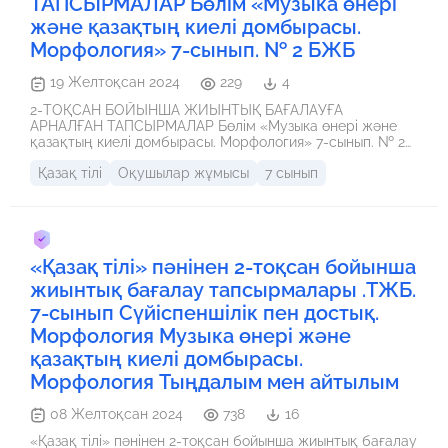
ТАПСЫРМАЛАР Бөлім «Музыка өнері
және қазақтың киелі домбырасы.
Морфология» 7-сынып. № 2 БЖБ
19 Желтоқсан 2024
229
4
2-ТОҚСАН БОЙЫНША ЖИЫНТЫҚ БАҒАЛАУҒА
АРНАЛҒАН ТАПСЫРМАЛАР Бөлім «Музыка өнері және
қазақтың киелі домбырасы. Морфология» 7-сынып. № 2
БЖБ. Дұрыс, ықтимал жауаптарымен бар
Қазақ тілі
Оқушылар жұмысы
7 сынып
«Қазақ тілі» пәнінен 2-тоқсан бойынша
жиынтық бағалау тапсырмалары .ТЖБ.
7-сынып Сүйіспеншілік пен достық.
Морфология Музыка өнері және
қазақтың киелі домбырасы.
Морфология Тыңдалым мен айтылым
08 Желтоқсан 2024
738
16
«Қазақ тілі» пәнінен 2-тоқсан бойынша жиынтық бағалау