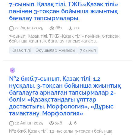
7-сынып. Қазақ тілі. ТЖБ.«Қазақ тілі»
пәнінен 3-тоқсан бойынша жиынтық
бағалау тапсырмалары.
22 Ақпан 2025
681
20
7-сынып. Қазақ тілі. ТЖБ.«Қазақ тілі» пәнінен 3-тоқсан
бойынша жиынтық бағалау тапсырмалары.
Қазақ тілі
Оқушылар жұмысы
7 сынып
№2 бжб.7-сынып. Қазақ тілі. 1,2
нұсқалы. 3-тоқсан бойынша жиынтық
бағалауға арналған тапсырмалар 2-
бөлім «Қазақстандағы ұлттар
достастығы. Морфология», «Дұрыс
тамақтану. Морфология»
12 Ақпан 2025
358
6
№2 бжб. Қазақ тілі. 1,2 нұсқалы. 3-тоқсан бойынша