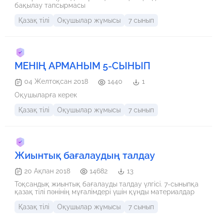
бақылау тапсырмасы
Қазақ тілі
Оқушылар жұмысы
7 сынып
МЕНІҢ АРМАНЫМ 5-СЫНЫП
04 Желтоқсан 2018
1440
1
Оқушыларға керек
Қазақ тілі
Оқушылар жұмысы
7 сынып
Жиынтық бағалаудың талдау
20 Ақпан 2018
14682
13
Тоқсандық жиынтық бағалауды талдау үлгісі. 7-сыныпқа
қазақ тілі пәнінің мұғалімдері үшін құнды материалдар
Қазақ тілі
Оқушылар жұмысы
7 сынып