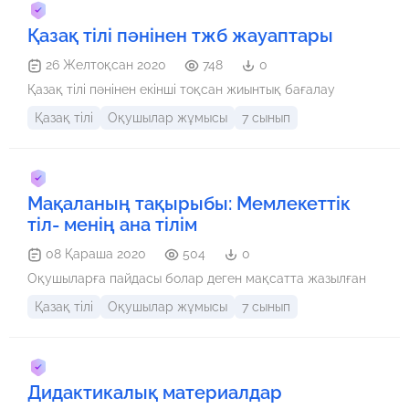
Қазақ тілі пәнінен тжб жауаптары
26 Желтоқсан 2020
748
0
Қазақ тілі пәнінен екінші тоқсан жиынтық бағалау
Қазақ тілі
Оқушылар жұмысы
7 сынып
Мақаланың тақырыбы: Мемлекеттік
тіл- менің ана тілім
08 Қараша 2020
504
0
Оқушыларға пайдасы болар деген мақсатта жазылған
Қазақ тілі
Оқушылар жұмысы
7 сынып
Дидактикалық материалдар