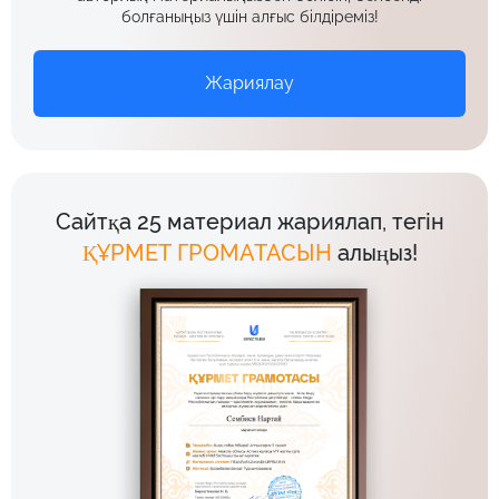
болғаныңыз үшін алғыс білдіреміз!
Жариялау
Сайтқа 25 материал жариялап, тегін
ҚҰРМЕТ ГРОМАТАСЫН
алыңыз!