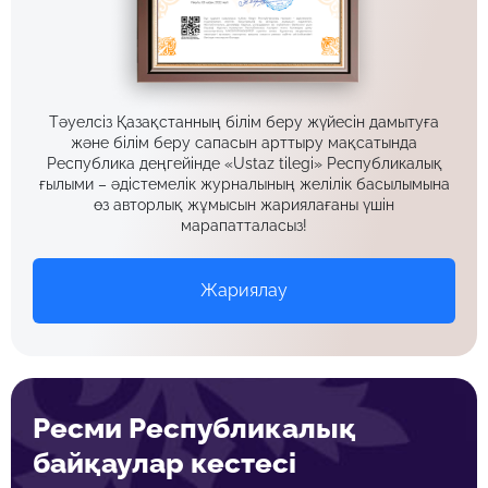
Тәуелсіз Қазақстанның білім беру жүйесін дамытуға
және білім беру сапасын арттыру мақсатында
Республика деңгейінде «Ustaz tilegi» Республикалық
ғылыми – әдістемелік журналының желілік басылымына
өз авторлық жұмысын жариялағаны үшін
марапатталасыз!
Жариялау
Ресми Республикалық
байқаулар кестесі