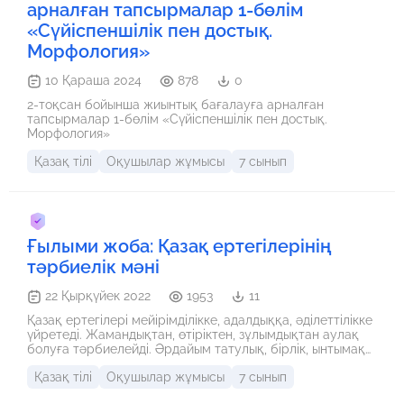
арналған тапсырмалар 1-бөлім
«Сүйіспеншілік пен достық.
Морфология»
10 Қараша 2024
878
0
2-тоқсан бойынша жиынтық бағалауға арналған
тапсырмалар 1-бөлім «Сүйіспеншілік пен достық.
Морфология»
Қазақ тілі
Оқушылар жұмысы
7 сынып
Ғылыми жоба: Қазақ ертегілерінің
тәрбиелік мәні
22 Қырқүйек 2022
1953
11
Қазақ ертегілері мейірімділікке, адалдыққа, әділеттілікке
үйретеді. Жамандықтан, өтіріктен, зұлымдықтан аулақ
болуға тәрбиелейді. Әрдайым татулық, бірлік, ынтымақ
жеңетінін көрсетеді . Әр ертегі тұнып тұрған тәрбие
Қазақ тілі
Оқушылар жұмысы
7 сынып
құралы.Қазіргі таңда жаңа технология дамыған заманда
балалардың қиялынан тек қана робот машиналар