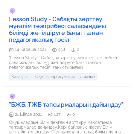
немесе тоботтар деген қиял ғана туады.
Lesson Study - Сабақты зерттеу:
мұғалім тәжірибесі саласындағы
білімді жетілдіруге бағытталған
педагогикалық тәсіл
14 Қараша 2021
938
0
"Lesson Study - Сабақты зерттеу: мұғалім тәжірибесі
саласындағы білімді жетілдіруге бағытталған
педагогикалық тәсіл" таныстырылым
Қазақ тілі
Оқушылар жұмысы
7 сынып
"БЖБ, ТЖБ тапсырмаларын дайындау"
21 Шілде 2021
627
0
Оқушылардың білім деңгейін арттыру мақсатында
тапсырмалар дайындау.Кері байланыс жасау.Білім
деңгейін толықтыру. Оқушылардың толық білім алуына