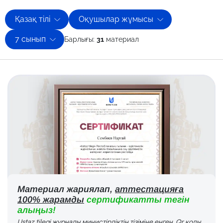
Қазақ тілі
Оқушылар жұмысы
7 сынып
Барлығы:
31
материал
Материал жариялап,
аттестацияға
100% жарамды
сертификатты тегін
алыңыз!
Ustaz tilegi журналы министірліктің тізіміне енген. Qr коды