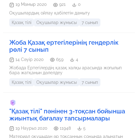
19 Мамыр 2020
921
0
Оқушылардың ойлау қабілетін дамыту
Қазақ тілі
Оқушылар жұмысы
7 сынып
Жоба Қазақ ертегілерінің гендерлік
рөлі 7 сынып
14 Сәуір 2020
659
4
Жобада Ертегілердің қазақ халқы арасында жоғылып
бара жатқанын дәлелдеу
Қазақ тілі
Оқушылар жұмысы
7 сынып
"Қазақ тілі" пәнінен 3-тоқсан бойынша
жиынтық бағалау тапсырмалары
19 Наурыз 2020
11948
5
Материал оқушыдан әр тоқсанның соңында алынатын