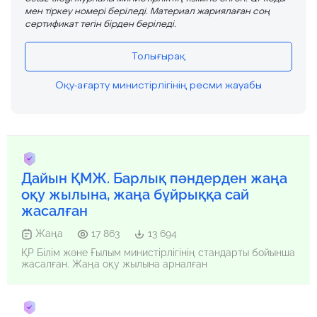
мен тіркеу номері беріледі. Материал жариялаған соң
сертификат тегін бірден беріледі.
Толығырақ
Оқу-ағарту министірлігінің ресми жауабы
Дайын ҚМЖ. Барлық пәндерден жаңа
оқу жылына, жаңа бұйрыққа сай
жасалған
Жаңа
17 863
13 694
ҚР Білім және Ғылым министірлігінің стандарты бойынша
жасалған. Жаңа оқу жылына арналған