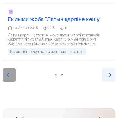
Ғылыми жоба "Латын қарпіне көшу"
10 Ақпан 2018
538
0
Латын қарпінің тарихы және латын қарпіне көшудің
қажеттілігі туралы.Латын қарпі бір мың тоғыз жүз
жиырма тоғыз,бір мың тоғыз жүз отыз тоғызыншы
жылдары қолданған.Ал бір мың тоғыз жүз қырқыншы
Қазақ тілі
Оқушылар жұмысы
7 сынып
жылдан бастап осы уақытқа дейінкириллицаны
қолданып келеміз.Қазақстан Республикасының
Президенті Нұрсұлтан Назарбаевтың екі мың он жетінші
жылғы жиырма алтыншы қазанындағы №569
Жарлығымен бекітілген латын графикасына негізделген
қазақ тілі Әліпбиі құрылды
1
2