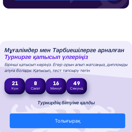
Мұғалімдер мен Тәрбиешілерге арналған
Турнирге қатысып үлгеріңіз
Бірінші қатысып көріңіз. Егер орын алып жатсаңыз, дипломды
алуға болады. Қатысып, тест тапсыру тегін
21
8
16
48
Күн
Сағат
Минут
Секунд
Турнирдің бітуіне қалды
Толығырақ