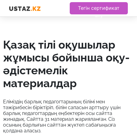
Тегін сертификат
алу
қазақ тілі оқушылар
жұмысы бойынша оқу-
әдістемелік
материалдар
Еліміздің барлық педагогтарының білімі мен
тәжірибесін біріктіріп, білім сапасын арттыру үшін
барлық педагогтардың еңбектерін осы сайтта
жинадық. Сайтта 31 материал жарияланған. Сіз
осының барлығын сайттан жүктеп сабағыңызға
қолдана аласыз.