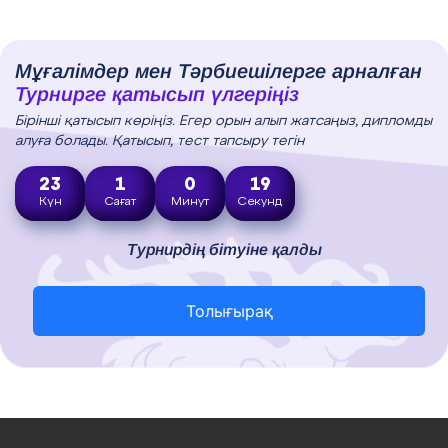
Мұғалімдер мен Тәрбиешілерге арналған
Турнирге қатысып үлгеріңіз
Бірінші қатысып көріңіз. Егер орын алып жатсаңыз, дипломды
алуға болады. Қатысып, тест тапсыру тегін
23
1
0
18
Күн
Сағат
Минут
Секунд
Турнирдің бітуіне қалды
Толығырақ