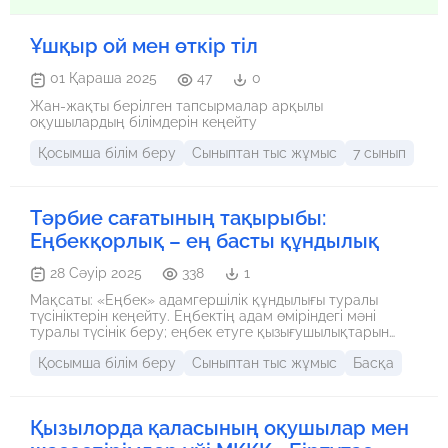
Ұшқыр ой мен өткір тіл
01 Қараша 2025
47
0
Жан-жақты берілген тапсырмалар арқылы
оқушылардың білімдерін кеңейту
Қосымша білім беру
Сыныптан тыс жұмыс
7 сынып
Тәрбие сағатының тақырыбы:
Еңбекқорлық – ең басты құндылық
28 Сәуір 2025
338
1
Мақсаты: «Еңбек» адамгершілік құндылығы туралы
түсініктерін кеңейту. Еңбектің адам өміріндегі мәні
туралы түсінік беру; еңбек етуге қызығушылықтарын
дамыту; еңбексүйгіштікке тәрбиелеу;
Қосымша білім беру
Сыныптан тыс жұмыс
Басқа
Қызылорда қаласының оқушылар мен