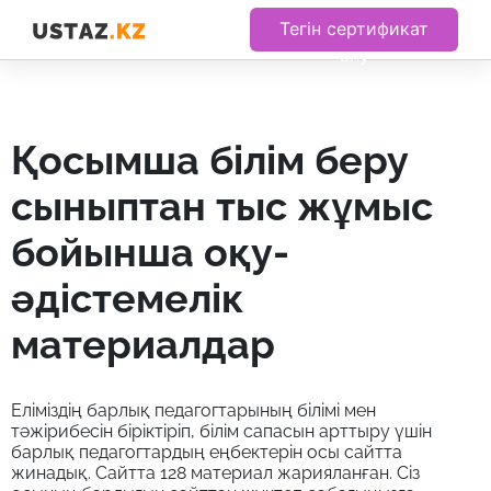
Тегін сертификат
алу
қосымша білім беру
сыныптан тыс жұмыс
бойынша оқу-
әдістемелік
материалдар
Еліміздің барлық педагогтарының білімі мен
тәжірибесін біріктіріп, білім сапасын арттыру үшін
барлық педагогтардың еңбектерін осы сайтта
жинадық. Сайтта 128 материал жарияланған. Сіз