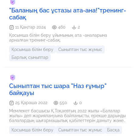
"Баланың бас ұстазы ата-ана!"тренинг-
сабақ
11 Қаңтар 2024
460
2
Қосымша білім беру ұйымының ата -аналарына
арналған тренинг-сабақ.
Қосымша білім беру
Сыныптан тыс жұмыс
Барлық сыныптар
Сыныптан тыс шара "Наз ғұмыр"
байқауы
25 Қараша 2022
550
0
Мемлекет басшысы Қ.Тоқаевтың 2022 жылы «Балалар
жылы» деп жариялануына байланысты, ерекше дарынды
балалардың шығармашылық қабілеттерін дамыту және
рухани интеллектуалды деңгейлерін көтеру, есімдерін
Қосымша білім беру
Сыныптан тыс жұмыс
Басқа
елге таныту мақсатында өткелі отырған мектепшілік
«Назғұмыр» атты жас қобызшылардың байқауына қош