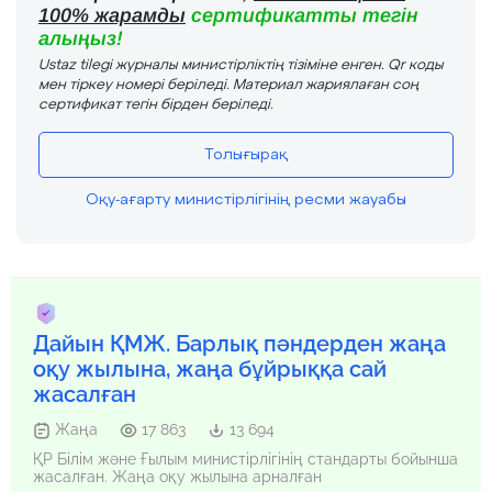
100% жарамды
сертификатты тегін
алыңыз!
Ustaz tilegi журналы министірліктің тізіміне енген. Qr коды
мен тіркеу номері беріледі. Материал жариялаған соң
сертификат тегін бірден беріледі.
Толығырақ
Оқу-ағарту министірлігінің ресми жауабы
Дайын ҚМЖ. Барлық пәндерден жаңа
оқу жылына, жаңа бұйрыққа сай
жасалған
Жаңа
17 863
13 694
ҚР Білім және Ғылым министірлігінің стандарты бойынша
жасалған. Жаңа оқу жылына арналған