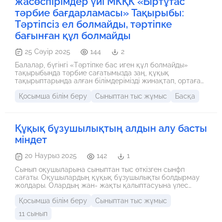
жасөспірімдер үйі МКҚК «Біртұтас
тәрбие бағдарламасы» Тақырыбы:
Тәртіпсіз ел болмайды, тәртіпке
бағынған құл болмайды
25 Сәуір 2025
144
2
Балалар, бүгінгі «Тәртіпке бас иген құл болмайды»
тақырыбында тәрбие сағатымызда заң, құқық
тақырыптарында алған білімдерімізді жинақтап, ортаға
салдық. Бұл білім бізге келешекте, өмірде де қажет
Қосымша білім беру
Сыныптан тыс жұмыс
Басқа
болады, себебі біз ҚР құқықтық мемлекетпіз. Міне,
бүгінгі сайысымызда айтылғандарды саралай келе,
еліміздің өркениетті ел ретінде болашақта қарқынды
дамуы, қымбатты оқушылар, болашақ жастар сендердің
Құқық бұзушылықтың алдын алу басты
өз қолдарыңда. Жандарыңа сапалы білім мен салауатты
ақылды серік етіп, үйлестіріп мемлекетті алдыңғы
міндет
уақытта дамытатын сіздер мен біздер. Ендеше М. Әуезов
атамыз айтқандай «Ел боламын десең, бесігіңді түзе»
20 Наурыз 2025
142
1
дегендей, құрметті өрен атаның емес, адамның баласы
болу керектігін осы бастан ой-зерделеріңе салыңдар.
Сынып оқушыларына сыныптан тыс өткізген сынфп
Ендеше, балалар, «Жеңіс бар жерде жеңіліс бар»-
сағаты. Оқушылардың құқық бұзушылықты болдырмау
демекші, сөз кезегін әділқазыларға береміз.
жолдары. Олардың жан- жақты қалыптасуына үлес
қосу.
Қосымша білім беру
Сыныптан тыс жұмыс
11 сынып