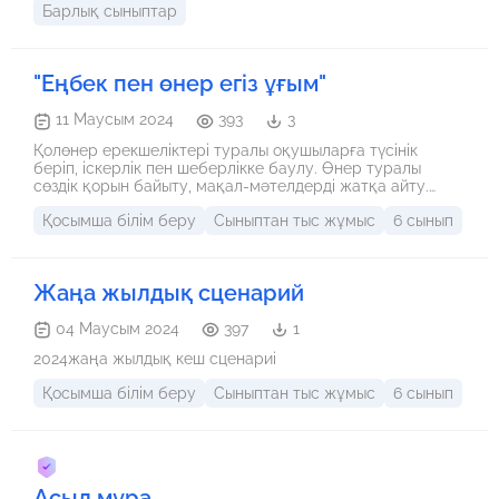
Барлық сыныптар
"Еңбек пен өнер егіз ұғым"
11 Маусым 2024
393
3
Қолөнер ерекшеліктері туралы оқушыларға түсінік
беріп, іскерлік пен шеберлікке баулу. Өнер туралы
сөздік қорын байыту, мақал-мәтелдерді жатқа айту.
Оқушының жан-жақты дамуына, ұлттық сана –сезімін,
Қосымша білім беру
Сыныптан тыс жұмыс
6 сынып
салт –дәстүрді ұлықтауға баулу. Шығармашылық
қабілетін шыңдап, ойын арқылы білімдерін тереңдету
және ептілікке, іскерлікке баулу.
Жаңа жылдық сценарий
04 Маусым 2024
397
1
2024жаңа жылдық кеш сценариі
Қосымша білім беру
Сыныптан тыс жұмыс
6 сынып
Асыл мұра