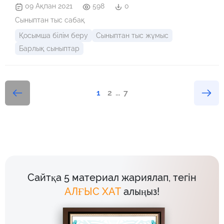
09 Ақпан 2021
598
0
Сыныптан тыс сабақ
Қосымша білім беру
Сыныптан тыс жұмыс
Барлық сыныптар
1
2
...
7
Сайтқа 5 материал жариялап, тегін
АЛҒЫС ХАТ
алыңыз!