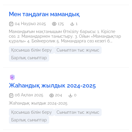
Мен таңдаған мамандық
04 Наурыз 2025
175
1
Мамандығым мақтанышым Өткізілу барысы: 1. Кіріспе
сөз. 2. Мамандармен таныстыру. 3. Ойын «Мамандықтар
құралы» 4. Бейнеролик 5. Мамандарға сөз кезегі 6.
Оқушылар мен қонақтармен сұхбат. 7. Қонақтарға сый.
Қосымша білім беру
Сыныптан тыс жұмыс
8. Қорытынды. 1.Кіріспе сөз. Қайырлы күн, құрметті
қонақтар, оқушылар, ұстаздар! Бүгінгі «Мамандығым
Барлық сыныптар
мақтанышым» атты кездесуімізге қош келдіңіздер!
Кездесудің мақсаты: Адам өмірінде мамандықтың
алатын орны, олардың адам өміріндегі маңызы туралы
түсінік бере отырып, өз бейіміне сәйкес мамандық
таңдай білуіне ықпал жасау, мамандармен кездесу.
Мамандық - әрбір адамның сүйіп жасайтын кәсібі.
Жаһандық жылдык 2024-2025
Мамандық таңдау өміріңдегі ең маңызды шешімді
қабылдау. Өмірде басқа нәрседен қателессек те
06 Ақпан 2025
204
0
мамандық таңдаудан қателеспеуіміз керек. Себебі
мамандық таңдау арқылы біз өз болашағымызды
Жаһандық жылдык 2024-2025
жасаймыз. Болашағымыздың жарқын, келешегіміздің
кемел болуы біздің таңдауымызға байланысты.
Қосымша білім беру
Сыныптан тыс жұмыс
Мамандықты дұрыс таңдау өміріңіздің бір кірпішін дұрыс
Барлық сыныптар
қалау. М