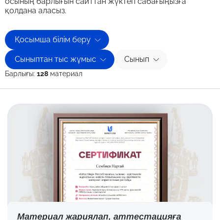
осының барлығын сайттан жүктеп сабағыңызға
қолдана аласыз.
Қосымша білім беру
Сыныптан тыс жұмыс
Сынып
Барлығы:
128
материал
Материал жариялап,
аттестацияға