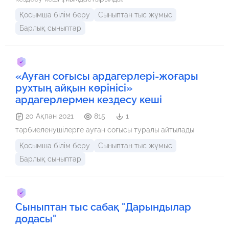
Қосымша білім беру
Сыныптан тыс жұмыс
Барлық сыныптар
«Ауған соғысы ардагерлері-жоғары
рухтың айқын көрінісі»
ардагерлермен кездесу кеші
20 Ақпан 2021
815
1
тәрбиеленушілерге ауған соғысы туралы айтылады
Қосымша білім беру
Сыныптан тыс жұмыс
Барлық сыныптар
Сыныптан тыс сабақ "Дарындылар
додасы"