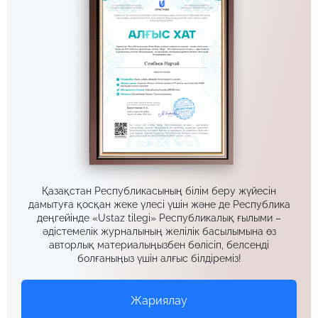
Қазақстан Республикасының білім беру жүйесін
дамытуға қосқан жеке үлесі үшін және де Республика
деңгейінде «Ustaz tilegi» Республикалық ғылыми –
әдістемелік журналының желілік басылымына өз
авторлық материалыңызбен бөлісіп, белсенді
болғаныңыз үшін алғыс білдіреміз!
Жариялау