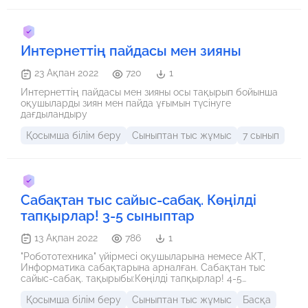
келдіңіздер!
Интернеттің пайдасы мен зияны
23 Ақпан 2022
720
1
Интернеттің пайдасы мен зияны осы тақырып бойынша
оқушыларды зиян мен пайда ұғымын түсінуге
дағдыландыру
Қосымша білім беру
Сыныптан тыс жұмыс
7 сынып
Сабақтан тыс сайыс-сабақ. Көңілді
тапқырлар! 3-5 сыныптар
13 Ақпан 2022
786
1
"Робототехника" үйірмесі оқушыларына немесе АКТ,
Информатика сабақтарына арналған. Сабақтан тыс
сайыс-сабақ. тақырыбы:Көңілді тапқырлар! 4-5
сыныптар
Қосымша білім беру
Сыныптан тыс жұмыс
Басқа