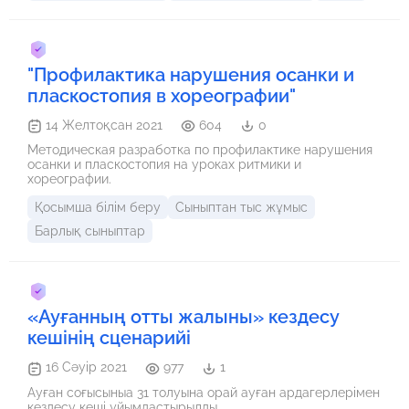
"Профилактика нарушения осанки и
пласкостопия в хореографии"
14 Желтоқсан 2021
604
0
Методическая разработка по профилактике нарушения
осанки и пласкостопия на уроках ритмики и
хореографии.
Қосымша білім беру
Сыныптан тыс жұмыс
Барлық сыныптар
«Ауғанның отты жалыны» кездесу
кешінің сценарийі
16 Сәуір 2021
977
1
Ауған соғысыныа 31 толуына орай ауған ардагерлерімен
кездесу кеші ұйымдастырылды.