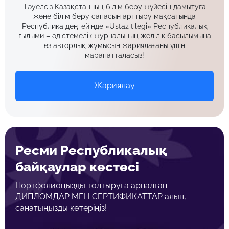
Тәуелсіз Қазақстанның білім беру жүйесін дамытуға
және білім беру сапасын арттыру мақсатында
Республика деңгейінде «Ustaz tilegi» Республикалық
ғылыми – әдістемелік журналының желілік басылымына
өз авторлық жұмысын жариялағаны үшін
марапатталасыз!
Жариялау
Ресми Республикалық
байқаулар кестесі
Портфолиоңызды толтыруға арналған
ДИПЛОМДАР МЕН СЕРТИФИКАТТАР алып,
санатыңызды көтеріңіз!