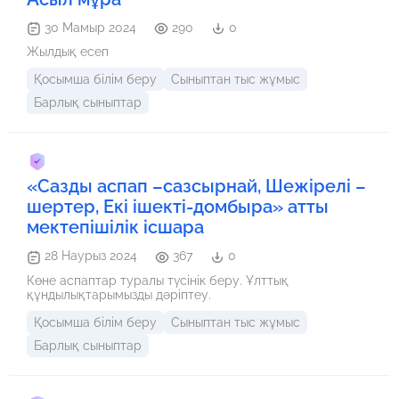
30 Мамыр 2024
290
0
Жылдық есеп
Қосымша білім беру
Сыныптан тыс жұмыс
Барлық сыныптар
«Сазды аспап –сазсырнай, Шежірелі –
шертер, Екі ішекті-домбыра» атты
мектепішілік ісшара
28 Наурыз 2024
367
0
Көне аспаптар туралы түсінік беру. Ұлттық
құндылықтарымызды дәріптеу.
Қосымша білім беру
Сыныптан тыс жұмыс
Барлық сыныптар