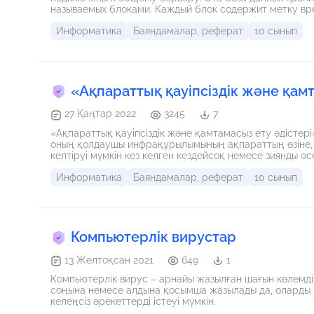
называемых блоками. Каждый блок содержит метку вр
Информатика
Баяндамалар, реферат
10 сынып
«Ақпараттық қауіпсіздік және қам
27 Қаңтар 2022
3245
7
«Ақпараттық қауіпсіздік және қамтамасыз ету әдістер
оның қолдаушы инфрақұрылымының ақпараттың өзіне,
келтіруі мүмкін кез келген кездейсоқ немесе зиянды әсерлерден
Ақпараттық қауіпсіздік түсінігі 2. Киберқауіпсіздік нег
Информатика
Баяндамалар, реферат
10 сынып
ету әдістері 4. Қорытынды
Компьютерлік вирустар
13 Желтоқсан 2021
649
1
Компьютерлік вирус – арнайы жазылған шағын көлемді (
соңына немесе алдына қосымша жазылады да, оларды “б
келеңсіз әрекеттерді істеуі мүмкін.