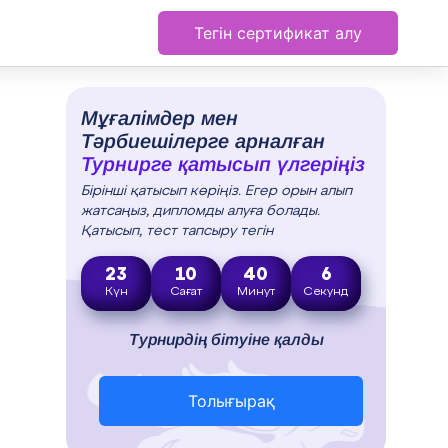
Тегін сертификат алу
Мұғалімдер мен
Тәрбиешілерге арналған
Турнирге қатысып үлгеріңіз
Бірінші қатысып көріңіз. Егер орын алып
жатсаңыз, дипломды алуға болады.
Қатысып, тест тапсыру тегін
23
10
40
5
Күн
Сағат
Минут
Секунд
Турнирдің бітуіне қалды
Толығырақ