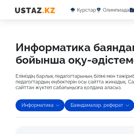
Курстар
Олимпиада
информатика баяндамалар, реферат
бойынша оқу-әдістем
Еліміздің барлық педагогтарының білімі мен тәжіриб
педагогтардың еңбектерін осы сайтта жинадық. Са
сайттан жүктеп сабағыңызға қолдана аласыз.
Информатика
Баяндамалар, реферат