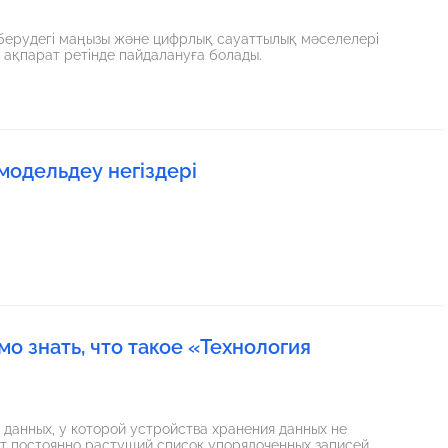
м берудегі маңызы және цифрлық сауаттылық мәселелері
ақпарат ретінде пайдалануға болады.
 модельдеу негіздері
мо знать, что такое «Технология
 данных, у которой устройства хранения данных не
т постоянно растущий список упорядоченных записей,