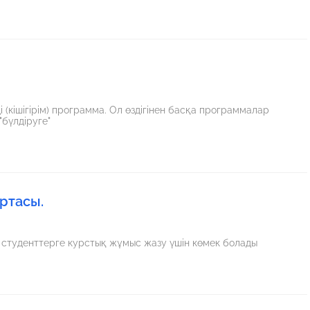
(кішігірім) программа. Ол өздігінен басқа программалар
бүлдіруге"
ртасы.
 студенттерге курстық жұмыс жазу үшін көмек болады