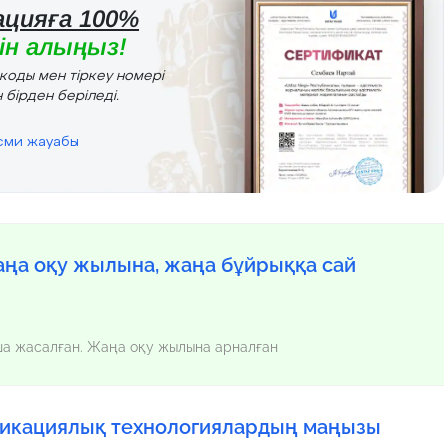
цияға 100%
н алыңыз!
r коды мен тіркеу номері
 бірден беріледі.
есми жауабы
ңа оқу жылына, жаңа бұйрыққа сай
нша жасалған. Жаңа оқу жылына арналған
уникациялық технологиялардың маңызы