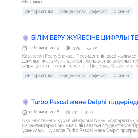
Мұғалімге
Информатика
Баяндамалар, реферат
10 сынып
БІЛІМ БЕРУ ЖҮЙЕСІНЕ ЦИФРЛЫ 
22 Мамыр 2019
3725
22
Қазақстан Республикасы Президентінің 2018 жылғы 10
дамудың жаңа мүмкіндіктері» жолдауында цифрлық т
өсіру қажеттігін атап көрсетті. «Цифрлық Қазақстан
мектептерінде педагогтердің ақпараттық-коммуникац
Информатика
Баяндамалар, реферат
10 сынып
берілді
Turbo Pascal және Delphi тілдерін
14 Мамыр 2018
791
0
Оқу-әдістемелік құрал «Информатика», «Ақпараттық жүйе», «Есептеу техникасы және программалау»
мамандықтары бойынша білім алатын студенттерге “Программалау тілі” пәнін оқытуға көмекші құрал ретінде
ұсынылады. Құралда Turbo Pascal және Delphi программалау тілінің 
беріліп, оны практикалық жүзеге асырудың мысалдары