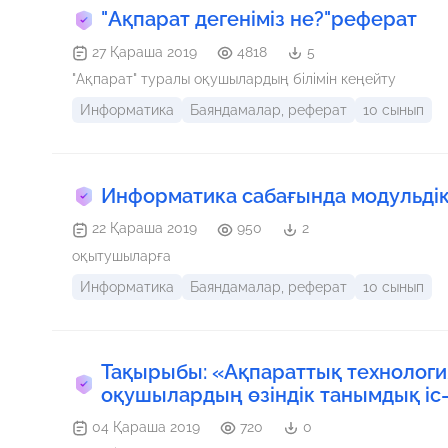
"Ақпарат дегеніміз не?"реферат
27 Қараша 2019
4818
5
"Ақпарат" туралы оқушылардың білімін кеңейту
Информатика
Баяндамалар, реферат
10 сынып
Информатика сабағында модульдік 
22 Қараша 2019
950
2
оқытушыларға
Информатика
Баяндамалар, реферат
10 сынып
Тақырыбы: «Ақпараттық технолог
оқушылардың өзіндік танымдық іс-
04 Қараша 2019
720
0