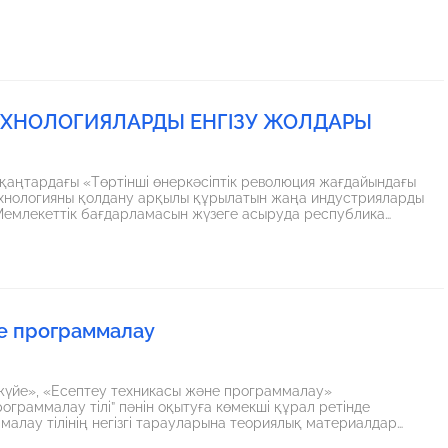
ТЕХНОЛОГИЯЛАРДЫ ЕНГІЗУ ЖОЛДАРЫ
 қаңтардағы «Төртінші өнеркәсіптік революция жағдайындағы
ехнологияны қолдану арқылы құрылатын жаңа индустрияларды
» Мемлекеттік бағдарламасын жүзеге асыруда республика
иялық құзырлылығын қалыптастырып, дамытуға ерекше мән
де программалау
негізгі тарауларына теориялық материалдар
 қарастырылған. Әр тақырып соңында студенттің өз бетімен