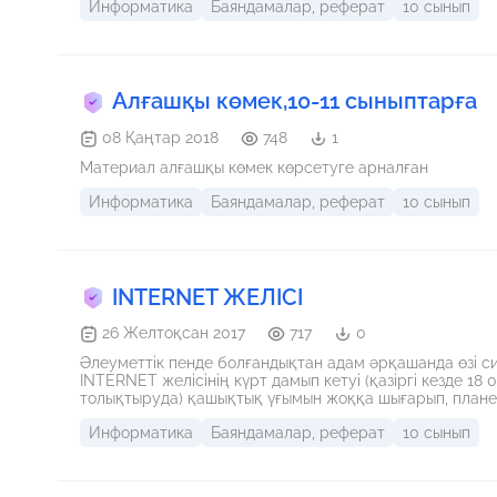
Информатика
Баяндамалар, реферат
10 сынып
орындауына арналған жаттығулар беріліп, бақылау сұр
Turbo Pascal және Delphi программалау тілдерін өз бет
Алғашқы көмек,10-11 сыныптарға
08 Қаңтар 2018
748
1
Материал алғашқы көмек көрсетуге арналған
Информатика
Баяндамалар, реферат
10 сынып
INTERNET ЖЕЛІСІ
26 Желтоқсан 2017
717
0
Әлеуметтік пенде болғандықтан адам әрқашанда өзі сия
INTERNET желісінің күрт дамып кетуі (қазіргі кезде 18 
толықтыруда) қашықтық үғымын жоққа шығарып, планета
байланыстыруда. Информацияның көзді тартар ертеңі 
Информатика
Баяндамалар, реферат
10 сынып
Бірақ адам жаңалыққа тез үйренеді ғой, қазір де INTE
"ханшалардан" күнделікті "күңіңізге" айналып барады.