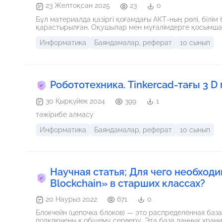
23 Желтоқсан 2025
23
0
Бұл материалда қазіргі қоғамдағы АКТ-ның рөлі, білі
қарастырылған. Оқушылар мен мұғалімдерге қосымша 
Информатика
Баяндамалар, реферат
10 сынып
Робототехника. Tinkercad-тағы 3 D
30 Қырқүйек 2024
399
1
тәжірибе алмасу
Информатика
Баяндамалар, реферат
10 сынып
Научная статья; Для чего необходи
Blockchain» в старших классах?
20 Наурыз 2022
671
0
Блокчейн (цепочка блоков) — это распределённая база
подключены к общему серверу. Эта база данных храни