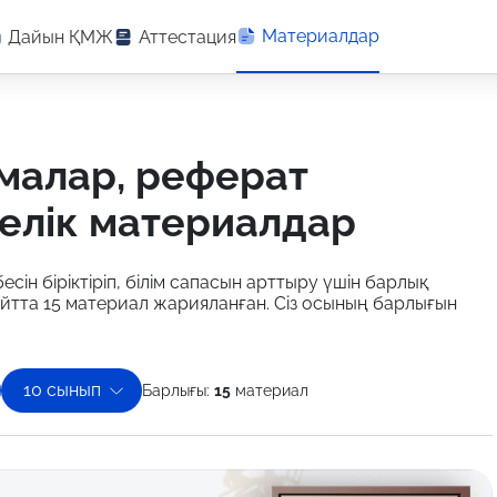
Материалдар
Дайын ҚМЖ
Аттестация
елік материалдар
есін біріктіріп, білім сапасын арттыру үшін барлық
йтта 15 материал жарияланған. Сіз осының барлығын
10 сынып
Барлығы:
15
материал