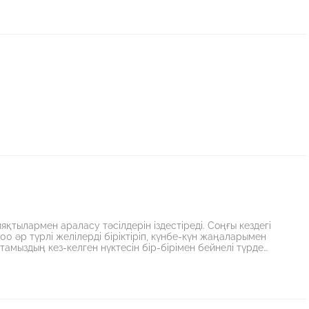
ақтары және тестілік тапсырмалар келтірілген. Құралдың
імен үйренушілер үшін көмегі тиері сөзсіз.
қтылармен араласу тәсілдерін іздестіреді. Соңғы кездегі
000 әр түрлі желілерді біріктіріп, күнбе-күн жаңаларымен
мыздың кез-келген нүктесін бір-бірімен бейнелі түрде
таң қалдырып, өзіңнің соны пайдалана алатының қуантады.
RNET жалпыға бірдей информациялық қор тәрізді ертектегі