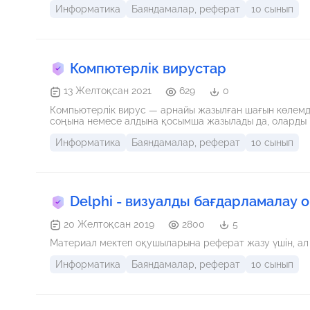
Информатика
Баяндамалар, реферат
10 сынып
Компютерлік вирустар
13 Желтоқсан 2021
629
0
Компьютерлік вирус — арнайы жазылған шағын көлемді 
соңына немесе алдына қосымша жазылады да, оларды "
Информатика
Баяндамалар, реферат
10 сынып
Delphi - визуалды бағдарламалау о
20 Желтоқсан 2019
2800
5
Материал мектеп оқушыларына реферат жазу үшін, ал
Информатика
Баяндамалар, реферат
10 сынып