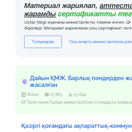
Материал жариялап,
аттеста
жарамды
сертификатты тегі
Ustaz tilegi журналы министірліктің тізіміне енген. Q
беріледі. Материал жариялаған соң сертификат тегін
Толығырақ
Оқу-ағарту министірлігінің р
Дайын ҚМЖ. Барлық пәндерден жа
жасалған
Жаңа
17 863
13 694
ҚР Білім және Ғылым министірлігінің стандарты бойы
Қазіргі қоғамдағы ақпараттық-комм