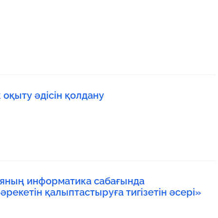
оқыту әдісін қолдану
ияның информатика сабағында
әрекетін қалыптастыруға тигізетін әсері»