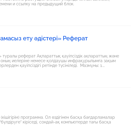
емени и ссылку на предыдущий блок.
тамасыз ету әдістері» Реферат
і» туралы реферат Ақпараттық қауіпсіздік ақпараттың және
 оның иелеріне немесе қолдаушы инфрақұрылымға зақым
 қауіпсіздігі ретінде түсініледі. Мазмұны: 1.
іздері және қауіп түрлері 3. Ақпараттық қауіпсіздікті қамтамасыз
кішігірім) программа. Ол өздігінен басқа бағдарламалар
үлдіруге” кіріседі, сондай-ақ компьютерде тағы басқа